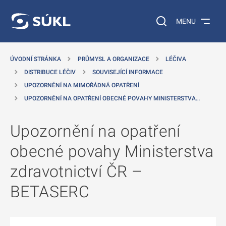
 NA HLAVNÍ OBSAH
Vyhledávání na web
MENU
ÚVODNÍ STRÁNKA
PRŮMYSL A ORGANIZACE
LÉČIVA
DISTRIBUCE LÉČIV
SOUVISEJÍCÍ INFORMACE
UPOZORNĚNÍ NA MIMOŘÁDNÁ OPATŘENÍ
UPOZORNĚNÍ NA OPATŘENÍ OBECNÉ POVAHY MINISTERSTVA…
Upozornění na opatření
obecné povahy Ministerstva
zdravotnictví ČR –
BETASERC