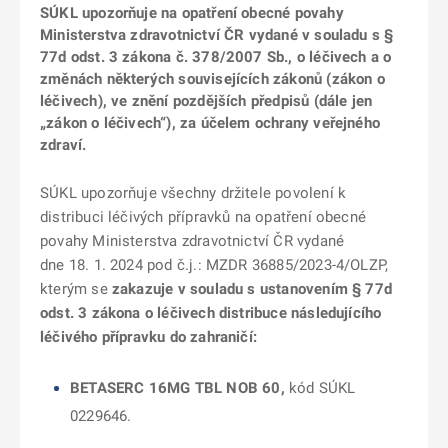
SÚKL upozorňuje na opatření obecné povahy
Ministerstva zdravotnictví ČR vydané v souladu s §
77d odst. 3 zákona č. 378/2007 Sb., o léčivech a o
změnách některých souvisejících zákonů (zákon o
léčivech), ve znění pozdějších předpisů (dále jen
„zákon o léčivech“), za účelem ochrany veřejného
zdraví.
SÚKL upozorňuje všechny držitele povolení k
distribuci léčivých přípravků na opatření obecné
povahy Ministerstva zdravotnictví ČR vydané
dne 18. 1. 2024 pod č.j.: MZDR 36885/2023-4/OLZP,
kterým se
zakazuje v souladu s ustanovením § 77d
odst. 3 zákona o léčivech distribuce následujícího
léčivého přípravku do zahraničí:
BETASERC 16MG TBL NOB 60,
kód SÚKL
0229646.