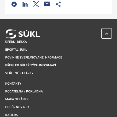
Odkaz se otevře na nové kartě
Odkaz se otevře na nové kartě
Odkaz se otevře na nové kartě
Odkaz se otevře na nové kartě
ZPĚT 
ÚŘEDNÍ DESKA
EPORTÁL SÚKL
POVINNĚ ZVEŘEJŇOVANÉ INFORMACE
PŘEHLED DŮLEŽITÝCH INFORMACÍ
VEŘEJNÉ ZAKÁZKY
KONTAKTY
PODATELNA / POKLADNA
MAPA STRÁNEK
ODBĚR NOVINEK
KARIÉRA