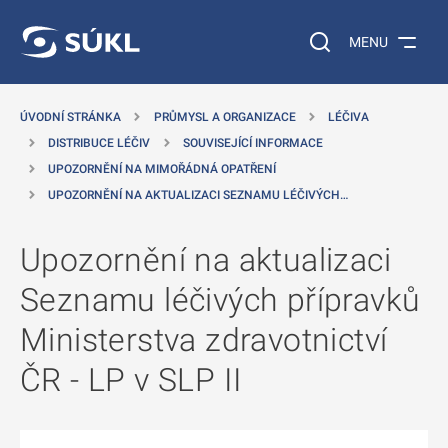
 NA HLAVNÍ OBSAH
Vyhledávání na web
MENU
ÚVODNÍ STRÁNKA
PRŮMYSL A ORGANIZACE
LÉČIVA
DISTRIBUCE LÉČIV
SOUVISEJÍCÍ INFORMACE
UPOZORNĚNÍ NA MIMOŘÁDNÁ OPATŘENÍ
UPOZORNĚNÍ NA AKTUALIZACI SEZNAMU LÉČIVÝCH…
Upozornění na aktualizaci
Seznamu léčivých přípravků
Ministerstva zdravotnictví
ČR - LP v SLP II