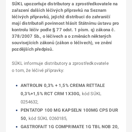
SÚKL upozorňuje distributory a zprostředkovatele na
zařazení dalších léčivých přípravků na Seznam
léčivých přípravků, jejichž distribuci do zahraničí
mají distributoři povinnost hlásit Státnímu ústavu pro
kontrolu léčiv podle § 77 odst. 1 písm. q) zákona č.
378/2007 Sb., o léčivech a o změnách některých
souvisejících zákonů (zákon o léčivech), ve znění
pozdějších předpisů.
SÚKL informuje distributory a zprostředkovatele
o tom, že léčivé přípravky:
ANTROLIN 0,3% + 1,5% CREMA RETTALE
0,3%+1,5% RCT CRM 1X30G,
kód SÚKL
0254632,
PENTATOP 100 MG KAPSELN 100MG CPS DUR
50,
kód SÚKL 0260185,
GASTROFAIT 1G COMPRIMATE 1G TBL NOB 20,