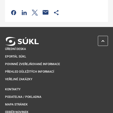
Odkaz se otevře na nové kartě
Odkaz se otevře na nové kartě
Odkaz se otevře na nové kartě
Odkaz se otevře na nové kartě
ZPĚT 
ÚŘEDNÍ DESKA
EPORTÁL SÚKL
POVINNĚ ZVEŘEJŇOVANÉ INFORMACE
PŘEHLED DŮLEŽITÝCH INFORMACÍ
VEŘEJNÉ ZAKÁZKY
KONTAKTY
PODATELNA / POKLADNA
MAPA STRÁNEK
ODBĚR NOVINEK