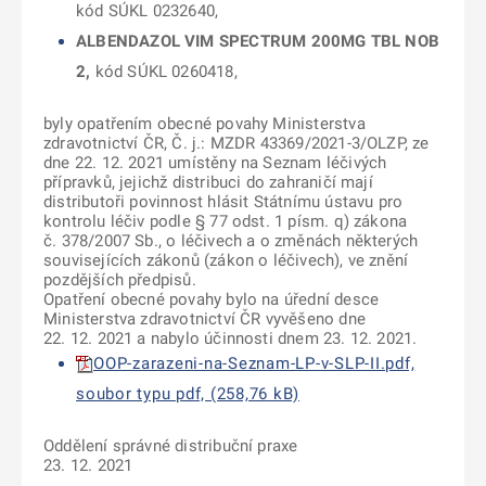
kód SÚKL 0232640,
ALBENDAZOL VIM SPECTRUM 200MG TBL NOB
2,
kód SÚKL 0260418,
byly opatřením obecné povahy Ministerstva
zdravotnictví ČR, Č. j.: MZDR 43369/2021-3/OLZP, ze
dne 22. 12. 2021 umístěny na Seznam léčivých
přípravků, jejichž distribuci do zahraničí mají
distributoři povinnost hlásit Státnímu ústavu pro
kontrolu léčiv podle § 77 odst. 1 písm. q) zákona
č. 378/2007 Sb., o léčivech a o změnách některých
souvisejících zákonů (zákon o léčivech), ve znění
pozdějších předpisů.
Opatření obecné povahy bylo na úřední desce
Ministerstva zdravotnictví ČR vyvěšeno dne
22. 12. 2021 a nabylo účinnosti dnem 23. 12. 2021.
OOP-zarazeni-na-Seznam-LP-v-SLP-II.pdf,
soubor typu pdf, (258,76 kB)
Oddělení správné distribuční praxe
23. 12. 2021