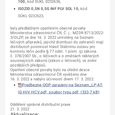
100,
kód SÚKL 0232636,
ISOZID 0,5N 0,5G INF PLV SOL 10,
kód
SÚKL 0232623,
byly předběžným opatřením obecné povahy
Ministerstva zdravotnictví ČR, Č. j.: MZDR 8713/2022-
3/OLZP, ze dne 16. 3. 2022 umístěny na Seznam
léčivých přípravků, jejichž distribuci do zahraničí mají
distributoři povinnost hlásit Státnímu ústavu pro
kontrolu léčiv podle § 77 odst. 1 písm. q) zákona
č. 378/2007 Sb., o léčivech a o změnách některých
souvisejících zákonů (zákon o léčivech), ve znění
pozdějších předpisů.
Opatření obecné povahy bylo na úřední desce
Ministerstva zdravotnictví ČR vyvěšeno dne
16. 3. 2022 a nabylo účinnosti dnem 17. 3. 2022.
Predbezne-OOP-zarazeni-na-Seznam_LP-AT-
IG-HIV-HCV.pdf, soubor typu pdf, (333,7 kB)
Oddělení správné distribuční praxe
21. 3. 2022
Aktualizace: