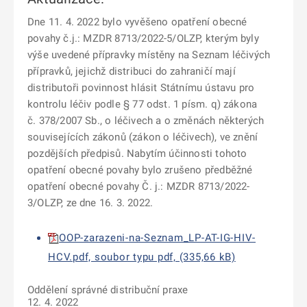
Dne 11. 4. 2022 bylo vyvěšeno opatření obecné
povahy č.j.: MZDR 8713/2022-5/OLZP, kterým byly
výše uvedené přípravky místěny na Seznam léčivých
přípravků, jejichž distribuci do zahraničí mají
distributoři povinnost hlásit Státnímu ústavu pro
kontrolu léčiv podle § 77 odst. 1 písm. q) zákona
č. 378/2007 Sb., o léčivech a o změnách některých
souvisejících zákonů (zákon o léčivech), ve znění
pozdějších předpisů. Nabytím účinnosti tohoto
opatření obecné povahy bylo zrušeno předběžné
opatření obecné povahy Č. j.: MZDR 8713/2022-
3/OLZP, ze dne 16. 3. 2022.
OOP-zarazeni-na-Seznam_LP-AT-IG-HIV-
HCV.pdf, soubor typu pdf, (335,66 kB)
Oddělení správné distribuční praxe
12. 4. 2022