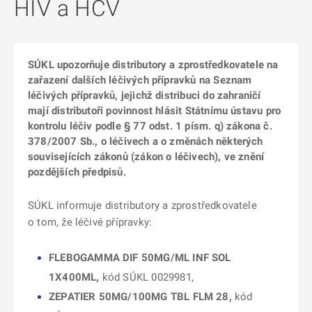
HIV a HCV
SÚKL upozorňuje distributory a zprostředkovatele na
zařazení dalších léčivých přípravků na Seznam
léčivých přípravků, jejichž distribuci do zahraničí
mají distributoři povinnost hlásit Státnímu ústavu pro
kontrolu léčiv podle § 77 odst. 1 písm. q) zákona č.
378/2007 Sb., o léčivech a o změnách některých
souvisejících zákonů (zákon o léčivech), ve znění
pozdějších předpisů.
SÚKL informuje distributory a zprostředkovatele
o tom, že léčivé přípravky:
FLEBOGAMMA DIF 50MG/ML INF SOL
1X400ML,
kód SÚKL 0029981,
ZEPATIER 50MG/100MG TBL FLM 28,
kód