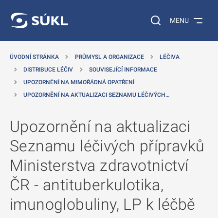
 NA HLAVNÍ OBSAH
Vyhledávání na web
MENU
ÚVODNÍ STRÁNKA
PRŮMYSL A ORGANIZACE
LÉČIVA
DISTRIBUCE LÉČIV
SOUVISEJÍCÍ INFORMACE
UPOZORNĚNÍ NA MIMOŘÁDNÁ OPATŘENÍ
UPOZORNĚNÍ NA AKTUALIZACI SEZNAMU LÉČIVÝCH…
Upozornění na aktualizaci
Seznamu léčivých přípravků
Ministerstva zdravotnictví
ČR - antituberkulotika,
imunoglobuliny, LP k léčbě