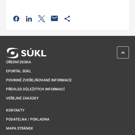
Odkaz se otevře na nové kartě
Odkaz se otevře na nové kartě
Odkaz se otevře na nové kartě
Odkaz se otevře na nové kartě
ZPĚT 
ÚŘEDNÍ DESKA
EPORTÁL SÚKL
POVINNĚ ZVEŘEJŇOVANÉ INFORMACE
PŘEHLED DŮLEŽITÝCH INFORMACÍ
VEŘEJNÉ ZAKÁZKY
KONTAKTY
PODATELNA / POKLADNA
MAPA STRÁNEK