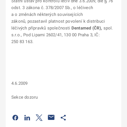
Státní ústav pro kontrolu léčiv dne 3.6.2009, dle § 76
odst. 3 zákona č. 378/2007 Sb., o léčivech
a o změnách některých souvisejících
zákonů, pozastavil platnost povolení k distribuci
léčivých přípravků společnosti
Dentamed (ČR),
spol.
s.r.o., Pod Lipami 2602/41, 130 00 Praha 3,
IČ:
250 83 163.
4.6.2009
Sekce dozoru
Odkaz se otevře na nové kartě
Odkaz se otevře na nové kartě
Odkaz se otevře na nové kartě
Odkaz se otevře na nové kartě