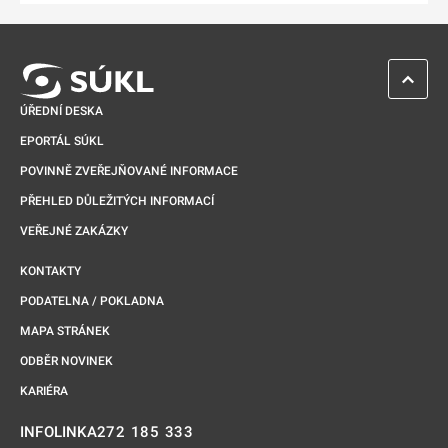
ZPĚT 
ÚŘEDNÍ DESKA
EPORTÁL SÚKL
POVINNĚ ZVEŘEJŇOVANÉ INFORMACE
PŘEHLED DŮLEŽITÝCH INFORMACÍ
VEŘEJNÉ ZAKÁZKY
KONTAKTY
PODATELNA / POKLADNA
MAPA STRÁNEK
ODBĚR NOVINEK
KARIÉRA
272 185 333
INFOLINKA