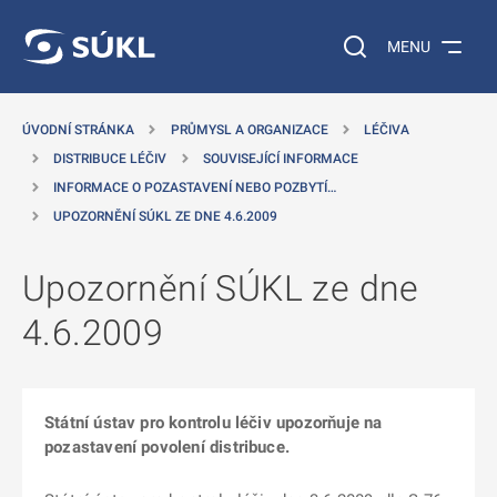
 NA HLAVNÍ OBSAH
Vyhledávání na web
MENU
ÚVODNÍ STRÁNKA
PRŮMYSL A ORGANIZACE
LÉČIVA
DISTRIBUCE LÉČIV
SOUVISEJÍCÍ INFORMACE
INFORMACE O POZASTAVENÍ NEBO POZBYTÍ…
UPOZORNĚNÍ SÚKL ZE DNE 4.6.2009
Upozornění SÚKL ze dne
4.6.2009
Státní ústav pro kontrolu léčiv upozorňuje na
pozastavení povolení distribuce.