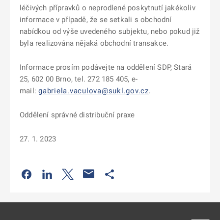
léčivých přípravků o neprodlené poskytnutí jakékoliv
informace v případě, že se setkali s obchodní
nabídkou od výše uvedeného subjektu, nebo pokud již
byla realizována nějaká obchodní transakce.
Informace prosím podávejte na oddělení SDP, Stará
25, 602 00 Brno, tel. 272 185 405, e-
mail:
gabriela.vaculova@sukl.gov.cz
.
Oddělení správné distribuční praxe
27. 1. 2023
Odkaz se otevře na nové kartě
Odkaz se otevře na nové kartě
Odkaz se otevře na nové kartě
Odkaz se otevře na nové kartě