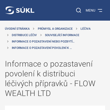
 NA HLAVNÍ OBSAH
Vyhledávání na web
MENU
ÚVODNÍ STRÁNKA
PRŮMYSL A ORGANIZACE
LÉČIVA
DISTRIBUCE LÉČIV
SOUVISEJÍCÍ INFORMACE
INFORMACE O POZASTAVENÍ NEBO POZBYTÍ…
INFORMACE O POZASTAVENÍ POVOLENÍ K …
Informace o pozastavení
povolení k distribuci
léčivých přípravků - FLOW
WEALTH LTD