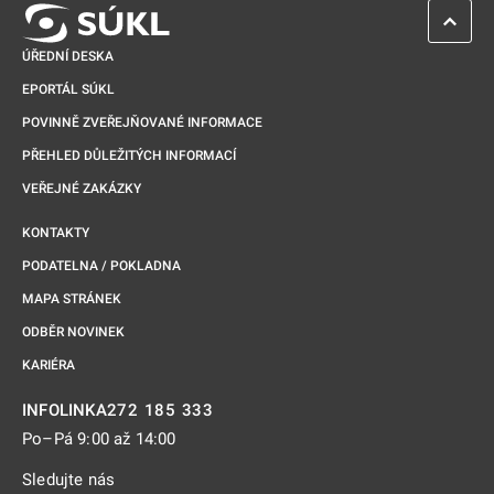
ZPĚT 
ÚŘEDNÍ DESKA
EPORTÁL SÚKL
POVINNĚ ZVEŘEJŇOVANÉ INFORMACE
PŘEHLED DŮLEŽITÝCH INFORMACÍ
VEŘEJNÉ ZAKÁZKY
KONTAKTY
PODATELNA / POKLADNA
MAPA STRÁNEK
ODBĚR NOVINEK
KARIÉRA
272 185 333
INFOLINKA
Po–Pá 9:00 až 14:00
Sledujte nás