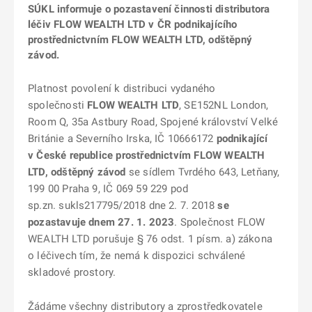
SÚKL informuje o pozastavení činnosti distributora
léčiv FLOW WEALTH LTD v ČR podnikajícího
prostřednictvním FLOW WEALTH LTD, odštěpný
závod.
Platnost povolení k distribuci vydaného
společnosti
FLOW WEALTH LTD
, SE152NL London,
Room Q, 35a Astbury Road, Spojené království Velké
Británie a Severního Irska, IČ 10666172
podnikající
v České republice prostřednictvím
FLOW WEALTH
LTD, odštěpný závod
se sídlem Tvrdého 643, Letňany,
199 00 Praha 9, IČ 069 59 229 pod
sp.zn. sukls217795/2018 dne 2. 7. 2018
se
pozastavuje dnem 27. 1. 2023
. Společnost FLOW
WEALTH LTD porušuje § 76 odst. 1 písm. a) zákona
o léčivech tím, že nemá k dispozici schválené
skladové prostory.
Žádáme všechny distributory a zprostředkovatele