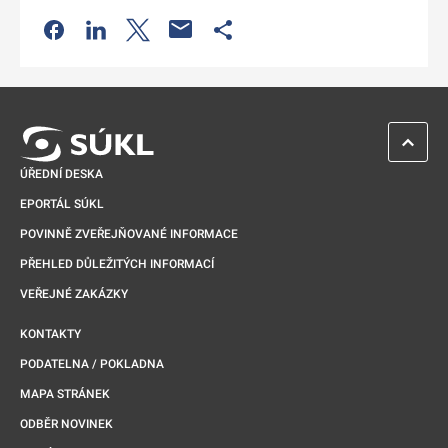
Odkaz se otevře na nové kartě
Odkaz se otevře na nové kartě
Odkaz se otevře na nové kartě
Odkaz se otevře na nové kartě
ZPĚT 
ÚŘEDNÍ DESKA
EPORTÁL SÚKL
POVINNĚ ZVEŘEJŇOVANÉ INFORMACE
PŘEHLED DŮLEŽITÝCH INFORMACÍ
VEŘEJNÉ ZAKÁZKY
KONTAKTY
PODATELNA / POKLADNA
MAPA STRÁNEK
ODBĚR NOVINEK