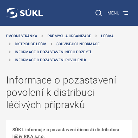
 NA HLAVNÍ OBSAH
Vyhledávání na web
MENU
ÚVODNÍ STRÁNKA
PRŮMYSL A ORGANIZACE
LÉČIVA
DISTRIBUCE LÉČIV
SOUVISEJÍCÍ INFORMACE
INFORMACE O POZASTAVENÍ NEBO POZBYTÍ…
INFORMACE O POZASTAVENÍ POVOLENÍ K …
Informace o pozastavení
povolení k distribuci
léčivých přípravků
SÚKL informuje o pozastavení činnosti distributora
léčiv RKA s.r.o.