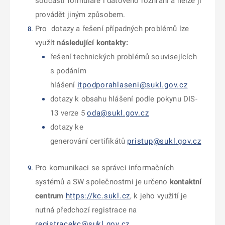
součástí formuláře i datového rozhraní a nelze ji
provádět jiným způsobem.
Pro dotazy a řešení případných problémů lze
využít
následující kontakty:
řešení technických problémů souvisejících
s podáním
hlášení
itpodporahlaseni@sukl.gov.cz
dotazy k obsahu hlášení podle pokynu DIS-
13 verze 5
oda@sukl.gov.cz
dotazy ke
generování certifikátů
pristup@sukl.gov.cz
Pro komunikaci se správci informačních
systémů a SW společnostmi je určeno
kontaktní
centrum
https://kc.sukl.cz
, k jeho využití je
nutná předchozí registrace na
registracekc@sukl.gov.cz