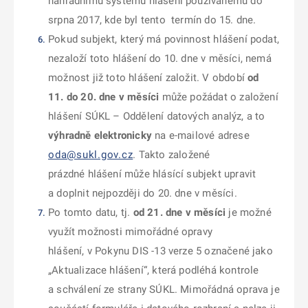
náhradnímu systému hlášení používanému do
srpna 2017, kde byl tento termín do 15. dne.
Pokud subjekt, který má povinnost hlášení podat,
nezaloží toto hlášení do 10. dne v měsíci, nemá
možnost již toto hlášení založit. V období
od
11. do 20. dne v měsíci
může požádat o založení
hlášení SÚKL – Oddělení datových analýz, a to
výhradně
elektronicky
na e-mailové adrese
oda@sukl.gov.cz
. Takto založené
prázdné hlášení může hlásící subjekt upravit
a doplnit nejpozději do 20. dne v měsíci.
Po tomto datu, tj.
od 21. dne v měsíci
je možné
využít možnosti mimořádné opravy
hlášení, v Pokynu DIS -13 verze 5 označené jako
„Aktualizace hlášení“, která podléhá kontrole
a schválení ze strany SÚKL.
Mimořádná oprava je