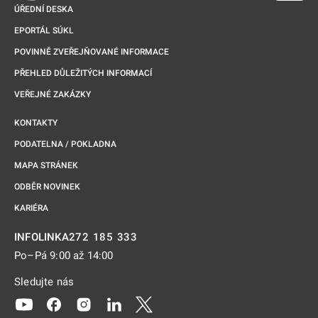
ÚŘEDNÍ DESKA
EPORTÁL SÚKL
POVINNĚ ZVEŘEJŇOVANÉ INFORMACE
PŘEHLED DŮLEŽITÝCH INFORMACÍ
VEŘEJNÉ ZAKÁZKY
KONTAKTY
PODATELNA / POKLADNA
MAPA STRÁNEK
ODBĚR NOVINEK
KARIÉRA
272 185 333
INFOLINKA
Po–Pá 9:00 až 14:00
Sledujte nás
Odkaz se otevře na nové kartě
Odkaz se otevře na nové kartě
Odkaz se otevře na nové kartě
Odkaz se otevře na nové kartě
Odkaz se otevře na nové kartě