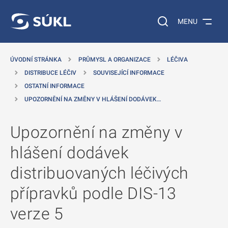
 NA HLAVNÍ OBSAH
Vyhledávání na web
MENU
ÚVODNÍ STRÁNKA
PRŮMYSL A ORGANIZACE
LÉČIVA
DISTRIBUCE LÉČIV
SOUVISEJÍCÍ INFORMACE
OSTATNÍ INFORMACE
UPOZORNĚNÍ NA ZMĚNY V HLÁŠENÍ DODÁVEK…
Upozornění na změny v
hlášení dodávek
distribuovaných léčivých
přípravků podle DIS-13
verze 5