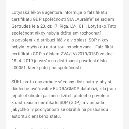
Lotyšská léková agentura informuje o falzifikátu
certifikátu GDP společnosti SIA „Auralife“ se sídlem
Gertrüdes iela 23, dz 17, Riga, LV-1011, Lotyšsko.Tato
společnost nikdy nebyla držitelem rozhodnutí
o povolení k distribuci léčiv a v oblasti SDP nikdy
nebyla lotyšskou autoritou inspektována. Falzifikát
certifikátu GDP s číslem ZVA/LV/2019/018D ze dne
18. 4. 2019 je vázán na distribuční povolení číslo
L00051, které patří jiné společnosti.
SÚKL proto upozorňuje všechny distributory, aby si
důsledně ověřovali v EUDRAGMDP databázi, zda jsou
jejich obchodní partneři držiteli platného povolení
k distribuci a certifikátu SDP (GDP), a v případě
jakýchkoliv pochybností se obrátili na příslušnou
autoritu členského státu.