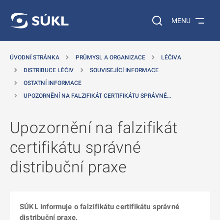
 NA HLAVNÍ OBSAH
Vyhledávání na web
MENU
ÚVODNÍ STRÁNKA
PRŮMYSL A ORGANIZACE
LÉČIVA
DISTRIBUCE LÉČIV
SOUVISEJÍCÍ INFORMACE
OSTATNÍ INFORMACE
UPOZORNĚNÍ NA FALZIFIKÁT CERTIFIKÁTU SPRÁVNÉ…
Upozornění na falzifikát
certifikátu správné
distribuční praxe
SÚKL informuje o falzifikátu certifikátu správné
distribuční praxe.