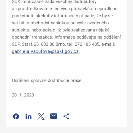
SÚKL současně žádá všechny distributory
a zprostředkovatele léčivých přípravků o neprodlené
poskytnutí jakékoliv informace v případě, že by se
setkali s obchodní nabídkou od výše uvedeného
subjektu, nebo pokud již byla realizována nějaká
obchodní transakce. Informace podávejte na oddělení
SDP, Stará 25, 602 00 Brno, tel. 272 185 405, e-mail:
gabriela.vaculova@sukl.gov.cz
.
Oddělení správné distribuční praxe
20. 1. 2020
Odkaz se otevře na nové kartě
Odkaz se otevře na nové kartě
Odkaz se otevře na nové kartě
Odkaz se otevře na nové kartě