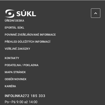
ZPĚT 
ÚŘEDNÍ DESKA
EPORTÁL SÚKL
POVINNĚ ZVEŘEJŇOVANÉ INFORMACE
PŘEHLED DŮLEŽITÝCH INFORMACÍ
VEŘEJNÉ ZAKÁZKY
KONTAKTY
PODATELNA / POKLADNA
MAPA STRÁNEK
ODBĚR NOVINEK
KARIÉRA
272 185 333
INFOLINKA
Po–Pá 9:00 až 14:00