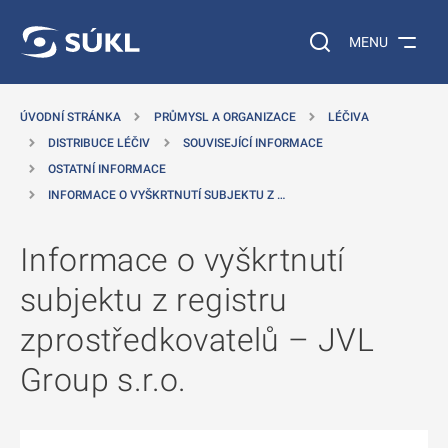
 NA HLAVNÍ OBSAH
Vyhledávání na web
MENU
ÚVODNÍ STRÁNKA
PRŮMYSL A ORGANIZACE
LÉČIVA
DISTRIBUCE LÉČIV
SOUVISEJÍCÍ INFORMACE
OSTATNÍ INFORMACE
INFORMACE O VYŠKRTNUTÍ SUBJEKTU Z …
Informace o vyškrtnutí
subjektu z registru
zprostředkovatelů – JVL
Group s.r.o.