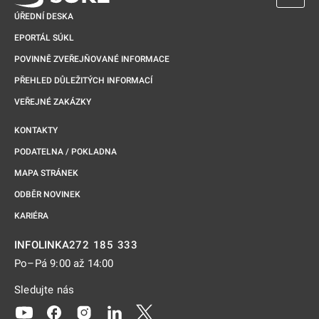
ÚŘEDNÍ DESKA
EPORTÁL SÚKL
POVINNĚ ZVEŘEJŇOVANÉ INFORMACE
PŘEHLED DŮLEŽITÝCH INFORMACÍ
VEŘEJNÉ ZAKÁZKY
KONTAKTY
PODATELNA / POKLADNA
MAPA STRÁNEK
ODBĚR NOVINEK
KARIÉRA
272 185 333
INFOLINKA
Po–Pá 9:00 až 14:00
Sledujte nás
Odkaz se otevře na nové kartě
Odkaz se otevře na nové kartě
Odkaz se otevře na nové kartě
Odkaz se otevře na nové kartě
Odkaz se otevře na nové kartě