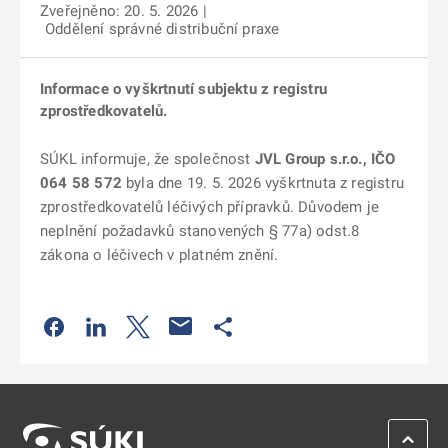
Zveřejněno: 20. 5. 2026
|
Oddělení správné distribuční praxe
Informace o vyškrtnutí subjektu z registru
zprostředkovatelů.
SÚKL informuje, že společnost
JVL Group s.r.o., IČO
064 58 572
byla dne 19. 5. 2026 vyškrtnuta z registru
zprostředkovatelů léčivých přípravků. Důvodem je
neplnění požadavků stanovených § 77a) odst.8
zákona o léčivech v platném znění.
Odkaz se otevře na nové kartě
Odkaz se otevře na nové kartě
Odkaz se otevře na nové kartě
Odkaz se otevře na nové kartě
ZPĚT 