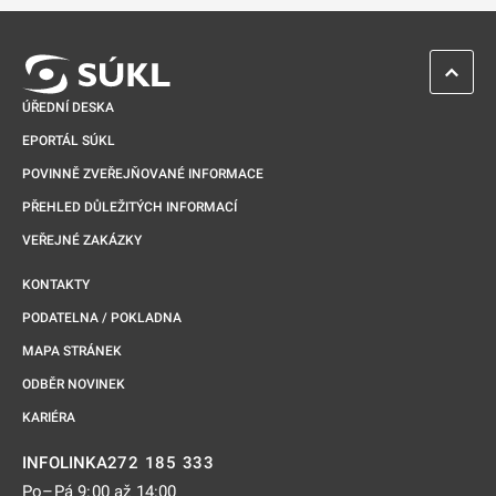
ZPĚT 
ÚŘEDNÍ DESKA
EPORTÁL SÚKL
POVINNĚ ZVEŘEJŇOVANÉ INFORMACE
PŘEHLED DŮLEŽITÝCH INFORMACÍ
VEŘEJNÉ ZAKÁZKY
KONTAKTY
PODATELNA / POKLADNA
MAPA STRÁNEK
ODBĚR NOVINEK
KARIÉRA
272 185 333
INFOLINKA
Po–Pá 9:00 až 14:00