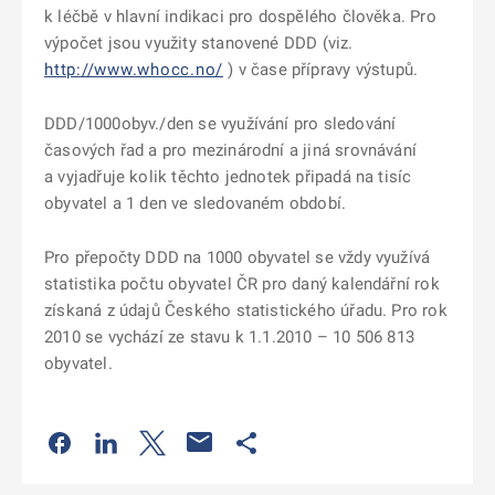
k léčbě v hlavní indikaci pro dospělého člověka. Pro
výpočet jsou využity stanovené DDD (viz
.
http://www.whocc.no/
) v čase přípravy výstupů.
DDD/1000obyv./den se využívání pro sledování
časových řad a pro mezinárodní a jiná srovnávání
a vyjadřuje kolik těchto jednotek připadá na tisíc
obyvatel a 1 den ve sledovaném období.
Pro přepočty DDD na 1000 obyvatel se vždy využívá
statistika počtu obyvatel ČR pro daný kalendářní rok
získaná z údajů Českého statistického úřadu. Pro rok
2010 se vychází ze stavu k 1.1.2010 – 10 506 813
obyvatel.
Odkaz se otevře na nové kartě
Odkaz se otevře na nové kartě
Odkaz se otevře na nové kartě
Odkaz se otevře na nové kartě