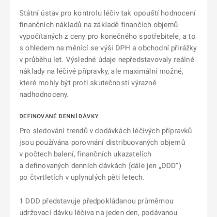
Státní ústav pro kontrolu léčiv tak opouští hodnocení
finančních nákladů na základě finančích objemů
vypočítaných z ceny pro konečného spotřebitele, a to
s ohledem na měnící se výši DPH a obchodní přirážky
v průběhu let. Výsledné údaje nepředstavovaly reálné
náklady na léčivé přípravky, ale maximální možné,
které mohly být proti skutečnosti výrazně
nadhodnoceny.
DEFINOVANÉ DENNÍ DÁVKY
Pro sledování trendů v dodávkách léčivých přípravků
jsou používána porovnání distribuovaných objemů
v počtech balení, finančních ukazatelích
a definovaných denních dávkách (dále jen „DDD“)
po čtvrtletích v uplynulých pěti letech.
1 DDD představuje předpokládanou průměrnou
udržovací dávku léčiva na jeden den, podávanou