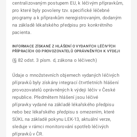
centralizovaným postupem EU, k léčivým přípravkům,
pro které byly povoleny tzv. specifické léčebné
programy a k přípravkům neregistrovaným, dodaným
na základě lékařského předpisu pro konkrétního
pacienta.
INFORMACE ZÍSKANÉ Z HLÁŠENÍ O VYDANÝCH LÉČIVÝCH
PŘÍPRACÍCH OD PROVOZOVATELŮ OPRÁVNĚNÝCH K VÝDEJI
(§ 82 odst. 3 písm. d, zákona o léčivech)
Údaje o množstevních objemech vydaných léčivých
přípravků byly získány integrací čtvrtletních hlášení
provozovatelů oprávněných k výdeji léčiv v České
republice. Předmětem hlášení jsou léčivé
přípravky vydané na základě lékařského předpisu
nebo bez lékařského předpisu s omezením, které
SÚKL na základě pokynu LEK-13, aktuální verze,
sleduje v rámci monitorování spotřeb léčivých
přípravků v ČR.