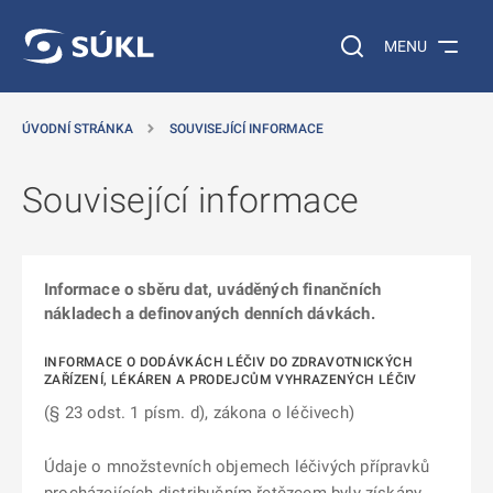
 NA HLAVNÍ OBSAH
Vyhledávání na web
MENU
ÚVODNÍ STRÁNKA
SOUVISEJÍCÍ INFORMACE
Související informace
Informace o sběru dat, uváděných finančních
nákladech a definovaných denních dávkách.
INFORMACE O DODÁVKÁCH LÉČIV DO ZDRAVOTNICKÝCH
ZAŘÍZENÍ, LÉKÁREN A PRODEJCŮM VYHRAZENÝCH LÉČIV
(§ 23 odst. 1 písm. d), zákona o léčivech)
Údaje o množstevních objemech léčivých přípravků