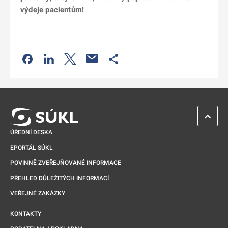
výdeje pacientům!
Odkaz se otevře na nové kartě
Odkaz se otevře na nové kartě
Odkaz se otevře na nové kartě
Odkaz se otevře na nové kartě
ZPĚT 
ÚŘEDNÍ DESKA
EPORTÁL SÚKL
POVINNĚ ZVEŘEJŇOVANÉ INFORMACE
PŘEHLED DŮLEŽITÝCH INFORMACÍ
VEŘEJNÉ ZAKÁZKY
KONTAKTY