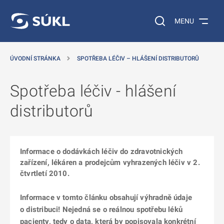
 NA HLAVNÍ OBSAH
Vyhledávání na web
MENU
ÚVODNÍ STRÁNKA
SPOTŘEBA LÉČIV – HLÁŠENÍ DISTRIBUTORŮ
Spotřeba léčiv - hlášení
distributorů
Informace o dodávkách léčiv do zdravotnických
zařízení, lékáren a prodejcům vyhrazených léčiv v 2.
čtvrtletí 2010.
Informace v tomto článku obsahují výhradně údaje
o distribuci! Nejedná se o reálnou spotřebu léků
pacienty, tedy o data, která by popisovala konkrétní