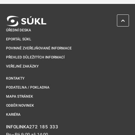
ZPĚT 
ÚŘEDNÍ DESKA
EPORTÁL SÚKL
POVINNĚ ZVEŘEJŇOVANÉ INFORMACE
PŘEHLED DŮLEŽITÝCH INFORMACÍ
VEŘEJNÉ ZAKÁZKY
KONTAKTY
PODATELNA / POKLADNA
MAPA STRÁNEK
ODBĚR NOVINEK
KARIÉRA
272 185 333
INFOLINKA
Po–Pá 9:00 až 14:00