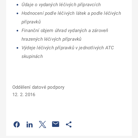
Údaje o vydaných léčivých přípravcích
Hodnocení podle léčivých látek a podle léčivých
přípravků
Finanční objem úhrad vydaných a zároveň
hrazených léčivých přípravků
Výdeje léčivých přípravků v jednotlivých ATC
skupinách
Oddělení datové podpory
12. 2. 2016
Odkaz se otevře na nové kartě
Odkaz se otevře na nové kartě
Odkaz se otevře na nové kartě
Odkaz se otevře na nové kartě