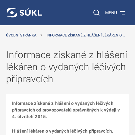
 NA HLAVNÍ OBSAH
Vyhledávání na web
MENU
ÚVODNÍ STRÁNKA
INFORMACE ZÍSKANÉ Z HLÁŠENÍ LÉKÁREN O …
Informace získané z hlášení
lékáren o vydaných léčivých
přípravcích
Informace získané z hlášení o vydaných léčivých
přípravcích od provozovatelů oprávněných k výdeji v
4. čtvrtletí 2015.
Hlášení lékáren o vydaných léčivých přípravcích,