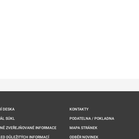
ě
é kartě
ře na nové kartě
Í DESKA
KONTAKTY
ÁL SÚKL
PODATELNA / POKLADNA
NNĚ ZVEŘEJŇOVANÉ INFORMACE
MAPA STRÁNEK
ED DŮLEŽITÝCH INFORMACÍ
ODBĚR NOVINEK