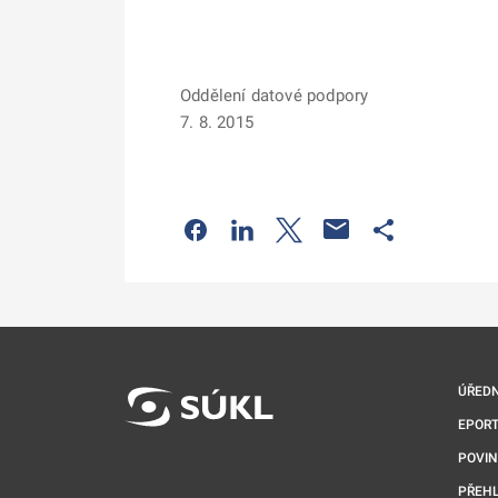
Oddělení datové podpory
7. 8. 2015
Odkaz se otevře na nové kartě
Odkaz se otevře na nové kart
Odkaz se otevře na nov
Odkaz se otev
ÚŘEDN
EPORT
POVI
PŘEHL