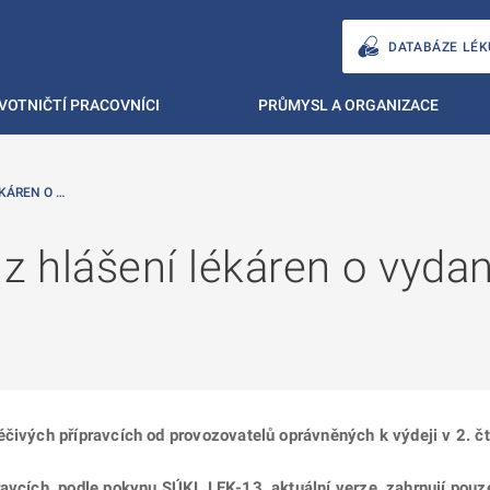
DATABÁZE LÉK
VOTNIČTÍ PRACOVNÍCI
PRŮMYSL A ORGANIZACE
KÁREN O …
z hlášení lékáren o vyda
čivých přípravcích od provozovatelů oprávněných k výdeji v 2. čt
ravcích, podle pokynu SÚKL LEK-13, aktuální verze, zahrnují pou