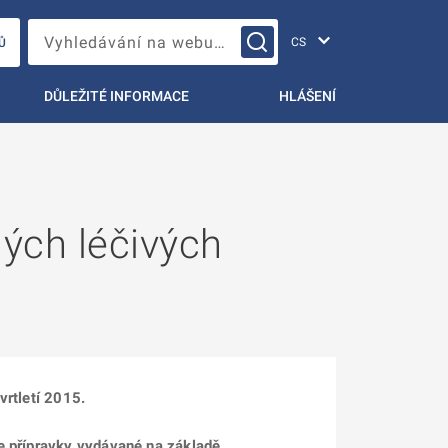
Změna jazyka
Vyhledávání na webu…
Ů
DŮLEŽITÉ INFORMACE
HLÁŠENÍ
ných léčivých
vrtletí 2015.
ze přípravky vydávané na základě