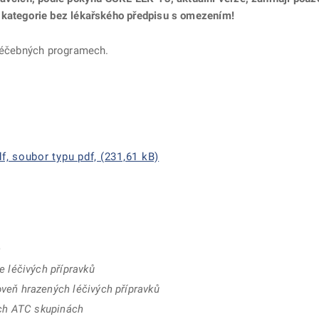
 kategorie bez lékařského předpisu s omezením!
 léčebných programech.
, soubor typu pdf, (231,61 kB)
h
e léčivých přípravků
veň hrazených léčivých přípravků
ých ATC skupinách