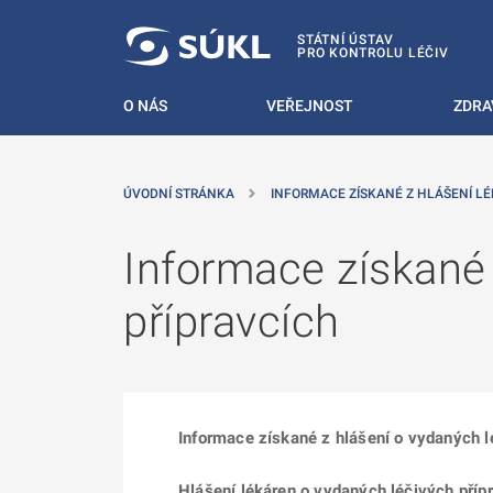
 NA HLAVNÍ OBSAH
STÁTNÍ ÚSTAV
PRO KONTROLU LÉČIV
O NÁS
VEŘEJNOST
ZDRA
ÚVODNÍ STRÁNKA
INFORMACE ZÍSKANÉ Z HLÁŠENÍ LÉ
Informace získané 
přípravcích
Informace získané z hlášení o vydaných lé
Hlášení lékáren o vydaných léčivých příp