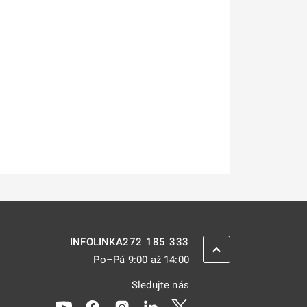
272 185 333
INFOLINKA
ZPĚT NAHORU
Po–Pá 9:00 až 14:00
Sledujte nás
Odkaz se otevře na nové kartě
Odkaz se otevře na nové kartě
Odkaz se otevře na nové kartě
Odkaz se otevře na nové kar
Odkaz se otevře na nov