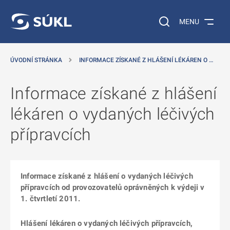
 NA HLAVNÍ OBSAH
Vyhledávání na web
MENU
ÚVODNÍ STRÁNKA
INFORMACE ZÍSKANÉ Z HLÁŠENÍ LÉKÁREN O …
Informace získané z hlášení
lékáren o vydaných léčivých
přípravcích
Informace získané z hlášení o vydaných léčivých
přípravcích od provozovatelů oprávněných k výdeji v
1. čtvrtletí 2011.
Hlášení lékáren o vydaných léčivých přípravcích,