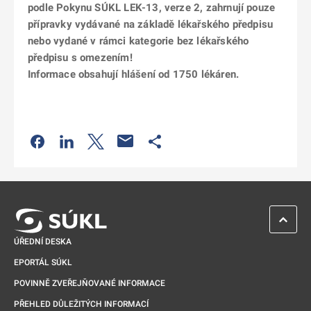
podle Pokynu SÚKL LEK-13, verze 2, zahrnují pouze
přípravky vydávané na základě lékařského předpisu
nebo vydané v rámci kategorie bez lékařského
předpisu s omezením!
Informace obsahují hlášení od 1750 lékáren.
Odkaz se otevře na nové kartě
Odkaz se otevře na nové kartě
Odkaz se otevře na nové kartě
Odkaz se otevře na nové kartě
ZPĚT 
ÚŘEDNÍ DESKA
EPORTÁL SÚKL
POVINNĚ ZVEŘEJŇOVANÉ INFORMACE
PŘEHLED DŮLEŽITÝCH INFORMACÍ