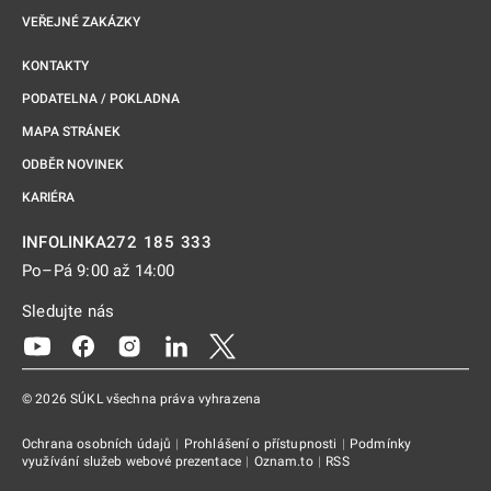
VEŘEJNÉ ZAKÁZKY
KONTAKTY
PODATELNA / POKLADNA
MAPA STRÁNEK
ODBĚR NOVINEK
KARIÉRA
272 185 333
INFOLINKA
Po–Pá 9:00 až 14:00
Sledujte nás
Odkaz se otevře na nové kartě
Odkaz se otevře na nové kartě
Odkaz se otevře na nové kartě
Odkaz se otevře na nové kartě
Odkaz se otevře na nové kartě
© 2026 SÚKL všechna práva vyhrazena
Ochrana osobních údajů
|
Prohlášení o přístupnosti
|
Podmínky
využívání služeb webové prezentace
|
Oznam.to
|
RSS