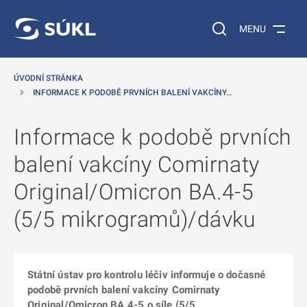
 NA HLAVNÍ OBSAH
Vyhledávání na web
MENU
ÚVODNÍ STRÁNKA
INFORMACE K PODOBĚ PRVNÍCH BALENÍ VAKCÍNY…
Informace k podobě prvních
balení vakcíny Comirnaty
Original/Omicron BA.4-5
(5/5 mikrogramů)/dávku
Státní ústav pro kontrolu léčiv informuje o dočasné
podobě prvních balení vakcíny Comirnaty
Original/Omicron BA.4-5 o síle (5/5