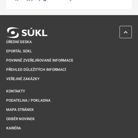
Odkaz se otevře na nové kartě
ZPĚT 
ÚŘEDNÍ DESKA
EPORTÁL SÚKL
POVINNĚ ZVEŘEJŇOVANÉ INFORMACE
PŘEHLED DŮLEŽITÝCH INFORMACÍ
VEŘEJNÉ ZAKÁZKY
KONTAKTY
PODATELNA / POKLADNA
MAPA STRÁNEK
ODBĚR NOVINEK
KARIÉRA