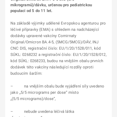
mikrogramů)/dávku, určenou pro pediatrickou
populaci od 5 do 11 let.
Na základě výjimky udělené Evropskou agenturou pro
léčivé přípravky (EMA) s ohledem na nadcházející
dodávky upravené vakcíny Comirnaty
Original/Omicron BA.4-5, (5MCG/5MCG)/DÁV, INJ
CNC DIS, registrační číslo: EU/1/20/1528/011, kód
SÚKL: 0268232 a registrační číslo: EU/1/20/1528/012,
kód SÚKL: 0268233, budou na vnějším obalu prvních
dodávek této vakcíny následující rozdíly oproti
budoucím šaržím:
– na vnějším obalu bude vyjádření síly uvedeno
jako „5/5 micrograms per dose“ místo
„(5/5 micrograms)/dose“,
– nebude uvedena léčivá látka