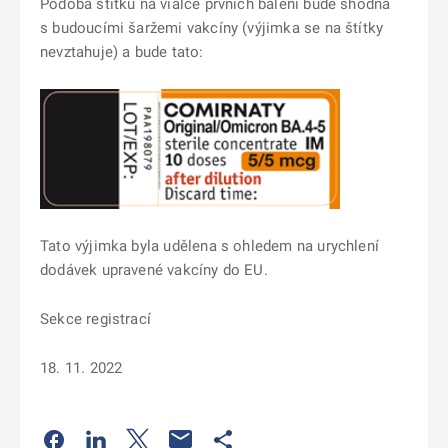
Podoba štítku na vialce prvních balení bude shodná
s budoucími šaržemi vakcíny (výjimka se na štítky
nevztahuje) a bude tato:
Tato výjimka byla udělena s ohledem na urychlení
dodávek upravené vakcíny do EU.
Sekce registrací
18. 11. 2022
Odkaz se otevře na nové kartě
Odkaz se otevře na nové kartě
Odkaz se otevře na nové kartě