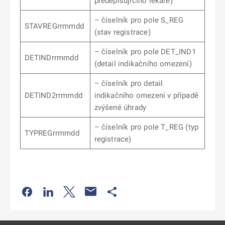
předepisujícího lékaře)
– číselník pro pole S_REG
STAVREGrrmmdd
(stav registrace)
– číselník pro pole DET_IND1
DETINDrrmmdd
(detail indikačního omezení)
– číselník pro detail
DETIND2rrmmdd
indikačního omezení v případě
zvýšené úhrady
– číselník pro pole T_REG (typ
TYPREGrrmmdd
registrace)
Odkaz se otevře na nové kartě
Odkaz se otevře na nové kartě
Odkaz se otevře na nové kartě
Odkaz se otevře na nové kartě