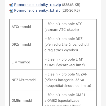
Pomocne_ciselniky_xls.zip
(835,63 KB)
Pomocne_cisleniky_txt.zip
(286,26 KB)
– číselník pro pole ATC
ATCrrmmdd
(seznam ATC skupin)
– číselník pro pole DRZ
DRZrrmmdd
(přehled držitelů rozhodnutí
o registraci /výrobců
– číselník pro pole LIM1
LIMrrmmdd
a LIM2 (vykazovací limit)
– číselník pro pole NEZAP
NEZAPrrmmdd
(příznak kategorie léčiva –
nezapočitatelnosti do limitu)
– číselník pro pole OME1
OMErrmmdd
a OME2 (specializace