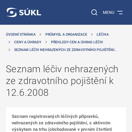
 NA HLAVNÍ OBSAH
Vyhledávání na web
MENU
ÚVODNÍ STRÁNKA
PRŮMYSL A ORGANIZACE
LÉČIVA
CENY A ÚHRADY
PŘEHLEDY CEN A ÚHRAD LÉČIV
SEZNAM LÉČIV NEHRAZENÝCH ZE ZDRAVOTNÍHO POJIŠTĚNÍ…
Seznam léčiv nehrazených
ze zdravotního pojištění k
12.6.2008
Seznam registrovaných léčivých přípravků,
nehrazených ze zdravotního pojištění, s aktivním
výskytem na trhu (obchodované v prvním čtvrtletí