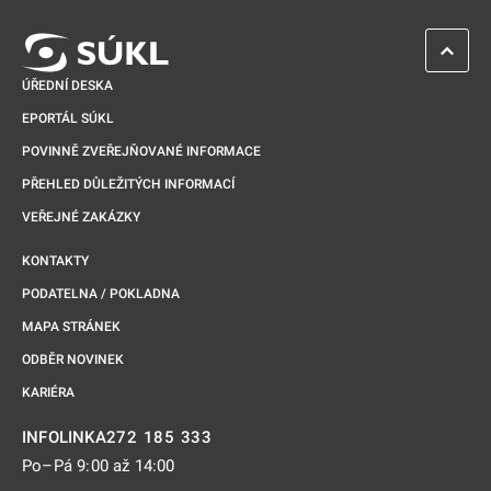
ZPĚT 
ÚŘEDNÍ DESKA
EPORTÁL SÚKL
POVINNĚ ZVEŘEJŇOVANÉ INFORMACE
PŘEHLED DŮLEŽITÝCH INFORMACÍ
VEŘEJNÉ ZAKÁZKY
KONTAKTY
PODATELNA / POKLADNA
MAPA STRÁNEK
ODBĚR NOVINEK
KARIÉRA
272 185 333
INFOLINKA
Po–Pá 9:00 až 14:00