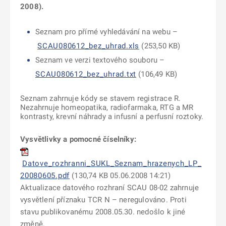
2008).
Seznam pro přímé vyhledávání na webu –
SCAU080612_bez_uhrad.xls
(253,50 KB)
Seznam ve verzi textového souboru –
SCAU080612_bez_uhrad.txt
(106,49 KB)
Seznam zahrnuje kódy se stavem registrace R.
Nezahrnuje homeopatika, radiofarmaka, RTG a MR
kontrasty
, krevní náhrady a infusní a perfusní roztoky.
Vysvětlivky a pomocné číselníky:
Datove_rozhranni_SUKL_Seznam_hrazenych_LP_
20080605.pdf
(130,74 KB 05.06.2008 14:21)
Aktualizace datového rozhraní SCAU 08-02 zahrnuje
vysvětlení příznaku TCR N – neregulováno. Proti
stavu publikovanému 2008.05.30. nedošlo k jiné
změně.