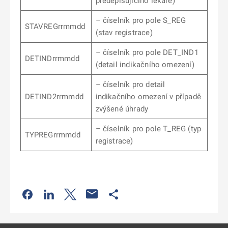
předepisujícího lékaře)
– číselník pro pole S_REG
STAVREGrrmmdd
(stav registrace)
– číselník pro pole DET_IND1
DETINDrrmmdd
(detail indikačního omezení)
– číselník pro detail
DETIND2rrmmdd
indikačního omezení v případě
zvýšené úhrady
– číselník pro pole T_REG (typ
TYPREGrrmmdd
registrace)
Odkaz se otevře na nové kartě
Odkaz se otevře na nové kartě
Odkaz se otevře na nové kartě
Odkaz se otevře na nové kartě