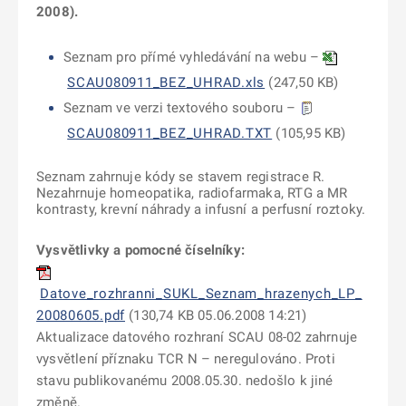
2008).
Seznam pro přímé vyhledávání na webu –
SCAU080911_BEZ_UHRAD.xls
(247,50 KB)
Seznam ve verzi textového souboru –
SCAU080911_BEZ_UHRAD.TXT
(105,95 KB)
Seznam zahrnuje kódy se stavem registrace R.
Nezahrnuje homeopatika, radiofarmaka, RTG a MR
kontrasty
, krevní náhrady a infusní a perfusní roztoky.
Vysvětlivky a pomocné číselníky:
Datove_rozhranni_SUKL_Seznam_hrazenych_LP_
20080605.pdf
(130,74 KB 05.06.2008 14:21)
Aktualizace datového rozhraní SCAU 08-02 zahrnuje
vysvětlení příznaku TCR N – neregulováno. Proti
stavu publikovanému 2008.05.30. nedošlo k jiné
změně.