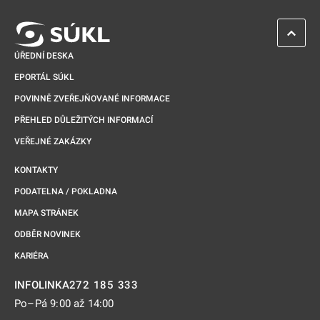
ZPĚT 
ÚŘEDNÍ DESKA
EPORTÁL SÚKL
POVINNĚ ZVEŘEJŇOVANÉ INFORMACE
PŘEHLED DŮLEŽITÝCH INFORMACÍ
VEŘEJNÉ ZAKÁZKY
KONTAKTY
PODATELNA / POKLADNA
MAPA STRÁNEK
ODBĚR NOVINEK
KARIÉRA
272 185 333
INFOLINKA
Po–Pá 9:00 až 14:00