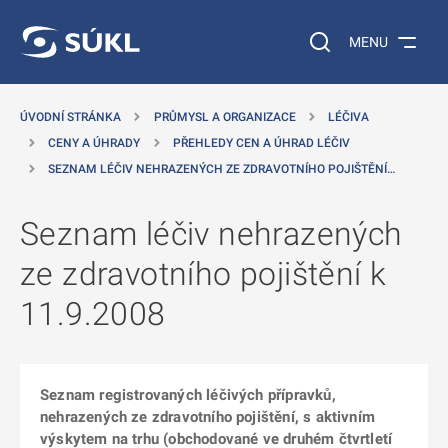
 NA HLAVNÍ OBSAH
Vyhledávání na web
MENU
ÚVODNÍ STRÁNKA
PRŮMYSL A ORGANIZACE
LÉČIVA
CENY A ÚHRADY
PŘEHLEDY CEN A ÚHRAD LÉČIV
SEZNAM LÉČIV NEHRAZENÝCH ZE ZDRAVOTNÍHO POJIŠTĚNÍ…
Seznam léčiv nehrazených
ze zdravotního pojištění k
11.9.2008
Seznam registrovaných léčivých přípravků,
nehrazených ze zdravotního pojištění, s aktivním
výskytem na trhu (obchodované ve druhém čtvrtletí