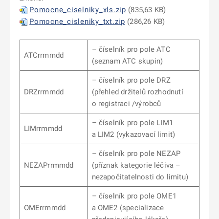
Pomocne_ciselniky_xls.zip
(835,63 KB)
Pomocne_cisleniky_txt.zip
(286,26 KB)
– číselník pro pole ATC
ATCrrmmdd
(seznam ATC skupin)
– číselník pro pole DRZ
DRZrrmmdd
(přehled držitelů rozhodnutí
o registraci /výrobců
– číselník pro pole LIM1
LIMrrmmdd
a LIM2 (vykazovací limit)
– číselník pro pole NEZAP
NEZAPrrmmdd
(příznak kategorie léčiva –
nezapočitatelnosti do limitu)
– číselník pro pole OME1
OMErrmmdd
a OME2 (specializace