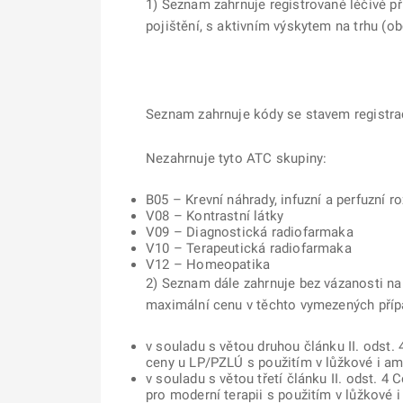
1) Seznam zahrnuje registrované léčivé p
pojištění, s aktivním výskytem na trhu (
Seznam zahrnuje kódy se stavem registrac
Nezahrnuje tyto ATC skupiny:
B05 – Krevní náhrady, infuzní a perfuzní r
V08 – Kontrastní látky
V09 – Diagnostická radiofarmaka
V10 – Terapeutická radiofarmaka
V12 – Homeopatika
2) Seznam dále zahrnuje bez vázanosti na 
maximální cenu v těchto vymezených příp
v souladu s větou druhou článku II. odst
ceny u LP/PZLÚ s použitím v lůžkové i am
v souladu s větou třetí článku II. odst. 
pro moderní terapii s použitím v lůžkové 