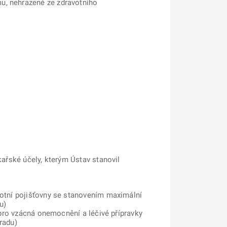
u, nehrazené ze zdravotního
kařské účely, kterým Ústav stanovil
avotní pojišťovny se stanovením maximální
u)
y pro vzácná onemocnění a léčivé přípravky
radu)