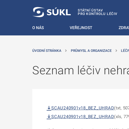
 NA HLAVNÍ OBSAH
STÁTNÍ ÚSTAV
PRO KONTROLU LÉČIV
O NÁS
VEŘEJNOST
ZDRA
ÚVODNÍ STRÁNKA
PRŮMYSL A ORGANIZACE
LÉČI
Seznam léčiv nehra
SCAU240901v18_BEZ_UHRAD
(txt, 50
SCAU240901v18_BEZ_UHRAD
(xls, 77