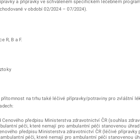
řípravky a přípravky ve schváleném specifickém léčebném program
obchodované v období 02/2024 – 07/2024).
e R, B a F.
oztoky
přítomnost na trhu také léčivé přípravky/potraviny pro zvláštní lé
adech:
. 4 Cenového předpisu Ministerstva zdravotnictví ČR (souhlas zdr
bulantní péči, které nemají pro ambulantní péči stanovenou úhrad
4 Cenového předpisu Ministerstva zdravotnictví ČR (léčivé přípravk
i ambulantní péči, které nemají pro ambulantní péči stanovenou úh