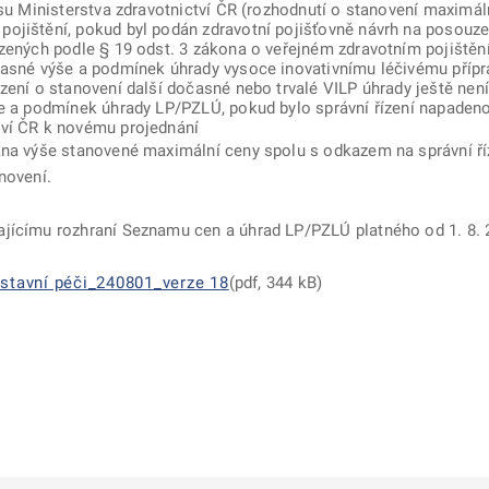
isu Ministerstva zdravotnictví ČR (rozhodnutí o stanovení maximál
ojištění, pokud byl podán zdravotní pojišťovně návrh na posouz
azených podle § 19 odst. 3 zákona o veřejném zdravotním pojištění
časné výše a podmínek úhrady vysoce inovativnímu léčivému přípra
zení o stanovení další dočasné nebo trvalé VILP úhrady ještě nen
še a podmínek úhrady LP/PZLÚ, pokud bylo správní řízení napaden
tví ČR k novému projednání
ána výše stanovené maximální ceny spolu s odkazem na správní ří
novení.
ajícímu rozhraní Seznamu cen a úhrad LP/PZLÚ platného od 1. 8. 
ústavní péči_240801_verze 18
(pdf, 344 kB)
ě
é kartě
ře na nové kartě