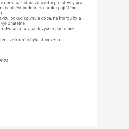
ní ceny na žádost zdravotní pojišťovny pro
ení naplnění podmínek nároku pojištěnce
)
vku, pokud uplynula doba, na kterou byla
í vykonatelné
o odvoláním a v části výše a podmínek
zení, ve kterém byla stanovena
2024.