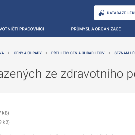
DATABÁZE LÉK
VOTNIČTÍ PRACOVNÍCI
PRŮMYSL A ORGANIZACE
VA
CENY A ÚHRADY
PŘEHLEDY CEN A ÚHRAD LÉČIV
SEZNAM LÉ
zených ze zdravotního po
7 kB)
9 kB)