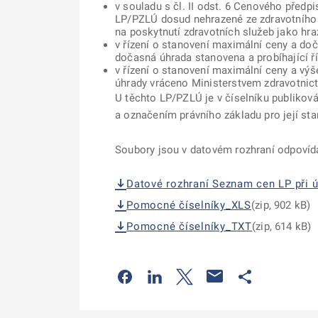
v souladu s čl. II odst. 6 Cenového předp
LP/PZLÚ dosud nehrazené ze zdravotního p
na poskytnutí zdravotních služeb jako hr
v řízení o stanovení maximální ceny a do
dočasná úhrada stanovena a probíhající ří
v řízení o stanovení maximální ceny a vý
úhrady vráceno Ministerstvem zdravotnic
U těchto LP/PZLÚ je v číselníku publikov
a označením právního základu pro její sta
Soubory jsou v datovém rozhraní odpovíd
Datové rozhraní Seznam cen LP při 
Pomocné číselníky_XLS
(zip, 902 kB)
Pomocné číselníky_TXT
(zip, 614 kB)
Odkaz se otevře na nové kartě
Odkaz se otevře na nové kart
Odkaz se otevře na nov
Odkaz se otev