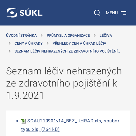
 NA HLAVNÍ OBSAH
Vyhledávání na web
MENU
ÚVODNÍ STRÁNKA
PRŮMYSL A ORGANIZACE
LÉČIVA
CENY A ÚHRADY
PŘEHLEDY CEN A ÚHRAD LÉČIV
SEZNAM LÉČIV NEHRAZENÝCH ZE ZDRAVOTNÍHO POJIŠTĚNÍ…
Seznam léčiv nehrazených
ze zdravotního pojištění k
1.9.2021
SCAU210901v14_BEZ_UHRAD.xls, soubor
typu xls, (764 kB)