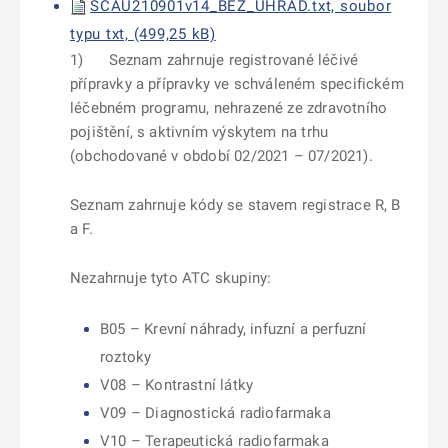
SCAU210901v14_BEZ_UHRAD.txt, soubor
typu txt, (499,25 kB)
1) Seznam zahrnuje registrované léčivé
přípravky a přípravky ve schváleném specifickém
léčebném programu, nehrazené ze zdravotního
pojištění, s aktivním výskytem na trhu
(obchodované v období 02
/2021
– 07/2021
).
Seznam zahrnuje kódy se stavem registrace R, B
a F.
Nezahrnuje tyto ATC skupiny:
B05 – Krevní náhrady, infuzní a perfuzní
roztoky
V08 – Kontrastní látky
V09 – Diagnostická radiofarmaka
V10 – Terapeutická radiofarmaka