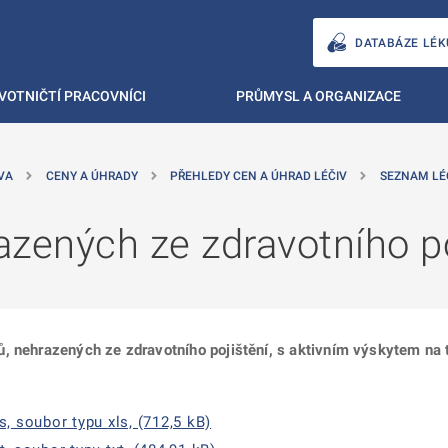
DATABÁZE LÉK
VOTNIČTÍ PRACOVNÍCI
PRŮMYSL A ORGANIZACE
VA
CENY A ÚHRADY
PŘEHLEDY CEN A ÚHRAD LÉČIV
SEZNAM LÉ
zených ze zdravotního po
ů, nehrazených ze zdravotního pojištění, s aktivním výskytem na
soubor typu xls, (712,5 kB)