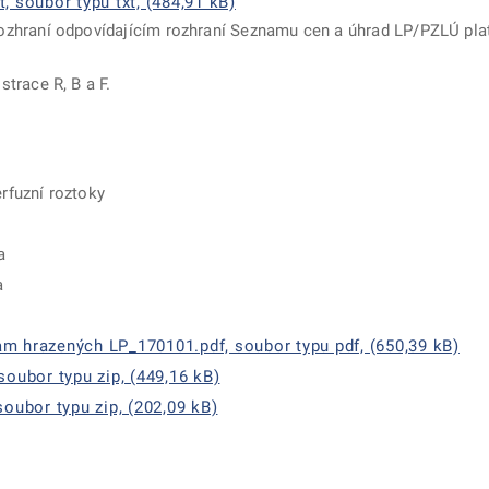
soubor typu txt, (484,91 kB)
zhraní odpovídajícím rozhraní Seznamu cen a úhrad LP/PZLÚ plat
trace R, B a F.
erfuzní roztoky
a
a
m hrazených LP_170101.pdf, soubor typu pdf, (650,39 kB)
soubor typu zip, (449,16 kB)
soubor typu zip, (202,09 kB)