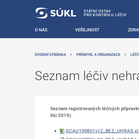
 NA HLAVNÍ OBSAH
STÁTNÍ ÚSTAV
PRO KONTROLU LÉČIV
O NÁS
VEŘEJNOST
ZDRA
ÚVODNÍ STRÁNKA
PRŮMYSL A ORGANIZACE
LÉČI
Seznam léčiv nehra
Seznam registrovaných léčivých přípravk
06/2019).
SCAU190801v12_BEZ_UHRAD.xls, 