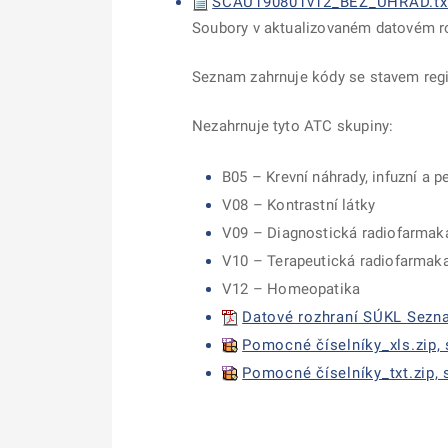
SCAU190801v12_BEZ_UHRAD.txt, 
Soubory v aktualizovaném datovém ro
Seznam zahrnuje kódy se stavem regis
Nezahrnuje tyto ATC skupiny:
B05 – Krevní náhrady, infuzní a p
V08 – Kontrastní látky
V09 – Diagnostická radiofarmak
V10 – Terapeutická radiofarmak
V12 – Homeopatika
Datové rozhraní SÚKL Sezna
Pomocné číselníky_xls.zip, 
Pomocné číselníky_txt.zip, 