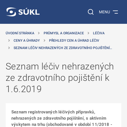
 NA HLAVNÍ OBSAH
Vyhledávání na web
MENU
ÚVODNÍ STRÁNKA
PRŮMYSL A ORGANIZACE
LÉČIVA
CENY A ÚHRADY
PŘEHLEDY CEN A ÚHRAD LÉČIV
SEZNAM LÉČIV NEHRAZENÝCH ZE ZDRAVOTNÍHO POJIŠTĚNÍ…
Seznam léčiv nehrazených
ze zdravotního pojištění k
1.6.2019
Seznam registrovaných léčivých přípravků,
nehrazených ze zdravotního pojištění, s aktivním
výskytem na trhu (obchodované v období 11/2018 -