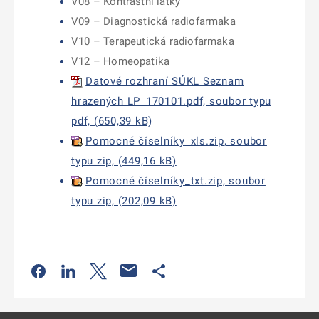
V08 – Kontrastní látky
V09 – Diagnostická radiofarmaka
V10 – Terapeutická radiofarmaka
V12 – Homeopatika
Datové rozhraní SÚKL Seznam
hrazených LP_170101.pdf, soubor typu
pdf, (650,39 kB)
Pomocné číselníky_xls.zip, soubor
typu zip, (449,16 kB)
Pomocné číselníky_txt.zip, soubor
typu zip, (202,09 kB)
Odkaz se otevře na nové kartě
Odkaz se otevře na nové kartě
Odkaz se otevře na nové kartě
Odkaz se otevře na nové kartě