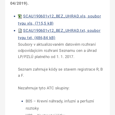
04/2019).
SCAU190601v12_BEZ_UHRAD.xls, soubor
typu xls, (715,5 kB)
SCAU190601v12_BEZ_UHRAD.txt, soubor
typu txt, (486,84 kB)
Soubory v aktualizovaném datovém rozhraní
odpovídajícím rozhraní Seznamu cen a úhrad
LP/PZLÚ platného od 1. 1. 2017.
Seznam zahrnuje kódy se stavem registrace R, B
a F.
Nezahrnuje tyto ATC skupiny:
B05 – Krevní náhrady, infuzní a perfuzní
roztoky