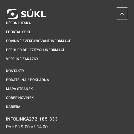
ZPĚT 
ÚŘEDNÍ DESKA
EPORTÁL SÚKL
POVINNĚ ZVEŘEJŇOVANÉ INFORMACE
PŘEHLED DŮLEŽITÝCH INFORMACÍ
VEŘEJNÉ ZAKÁZKY
KONTAKTY
PODATELNA / POKLADNA
MAPA STRÁNEK
ODBĚR NOVINEK
KARIÉRA
272 185 333
INFOLINKA
Po–Pá 9:00 až 14:00