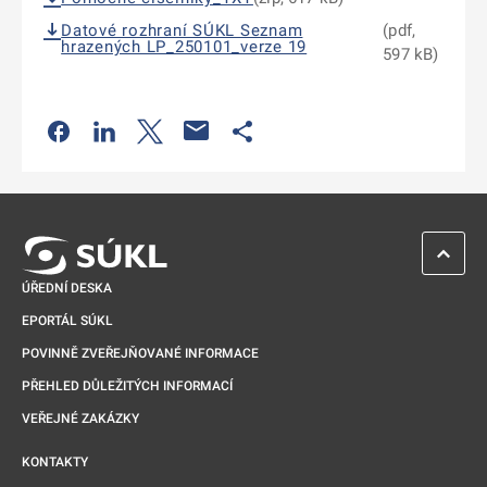
Datové rozhraní SÚKL Seznam
(pdf,
hrazených LP_250101_verze 19
597 kB)
Odkaz se otevře na nové kartě
Odkaz se otevře na nové kartě
Odkaz se otevře na nové kartě
Odkaz se otevře na nové kartě
ZPĚT 
ÚŘEDNÍ DESKA
EPORTÁL SÚKL
POVINNĚ ZVEŘEJŇOVANÉ INFORMACE
PŘEHLED DŮLEŽITÝCH INFORMACÍ
VEŘEJNÉ ZAKÁZKY
KONTAKTY