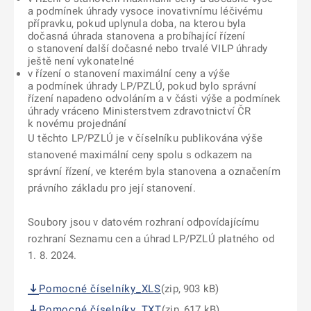
a podmínek úhrady vysoce inovativnímu léčivému
přípravku, pokud uplynula doba, na kterou byla
dočasná úhrada stanovena a probíhající řízení
o stanovení další dočasné nebo trvalé VILP úhrady
ještě není vykonatelné
v řízení o stanovení maximální ceny a výše
a podmínek úhrady LP/PZLÚ, pokud bylo správní
řízení napadeno odvoláním a v části výše a podmínek
úhrady vráceno Ministerstvem zdravotnictví ČR
k novému projednání
U těchto LP/PZLÚ je v číselníku publikována výše
stanovené maximální ceny spolu s odkazem na
správní řízení, ve kterém byla stanovena a označením
právního základu pro její stanovení.
Soubory jsou v datovém rozhraní odpovídajícímu
rozhraní Seznamu cen a úhrad LP/PZLÚ platného od
1. 8. 2024.
Pomocné číselníky_XLS
(zip, 903 kB)
Pomocné číselníky_TXT
(zip, 617 kB)