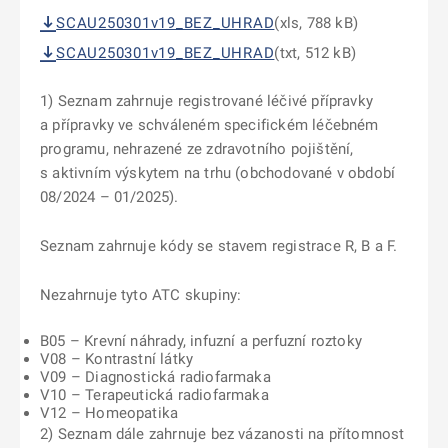
SCAU250301v19_BEZ_UHRAD
(xls, 788 kB)
SCAU250301v19_BEZ_UHRAD
(txt, 512 kB)
1) Seznam zahrnuje registrované léčivé přípravky
a přípravky ve schváleném specifickém léčebném
programu, nehrazené ze zdravotního pojištění,
s aktivním výskytem na trhu (obchodované v období
08/2024 – 01/2025).
Seznam zahrnuje kódy se stavem registrace R, B a F.
Nezahrnuje tyto ATC skupiny:
B05 – Krevní náhrady, infuzní a perfuzní roztoky
V08 – Kontrastní látky
V09 – Diagnostická radiofarmaka
V10 – Terapeutická radiofarmaka
V12 – Homeopatika
2) Seznam dále zahrnuje bez vázanosti na přítomnost