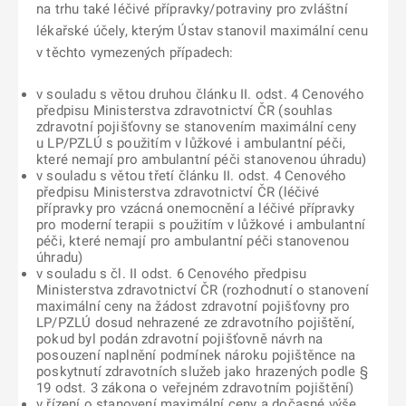
na trhu také léčivé přípravky/potraviny pro zvláštní
lékařské účely, kterým Ústav stanovil maximální cenu
v těchto vymezených případech:
v souladu s větou druhou článku II. odst. 4 Cenového
předpisu Ministerstva zdravotnictví ČR (souhlas
zdravotní pojišťovny se stanovením maximální ceny
u LP/PZLÚ s použitím v lůžkové i ambulantní péči,
které nemají pro ambulantní péči stanovenou úhradu)
v souladu s větou třetí článku II. odst. 4 Cenového
předpisu Ministerstva zdravotnictví ČR (léčivé
přípravky pro vzácná onemocnění a léčivé přípravky
pro moderní terapii s použitím v lůžkové i ambulantní
péči, které nemají pro ambulantní péči stanovenou
úhradu)
v souladu s čl. II odst. 6 Cenového předpisu
Ministerstva zdravotnictví ČR (rozhodnutí o stanovení
maximální ceny na žádost zdravotní pojišťovny pro
LP/PZLÚ dosud nehrazené ze zdravotního pojištění,
pokud byl podán zdravotní pojišťovně návrh na
posouzení naplnění podmínek nároku pojištěnce na
poskytnutí zdravotních služeb jako hrazených podle §
19 odst. 3 zákona o veřejném zdravotním pojištění)
v řízení o stanovení maximální ceny a dočasné výše