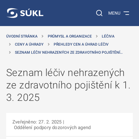
 NA HLAVNÍ OBSAH
Vyhledávání na web
MENU
ÚVODNÍ STRÁNKA
PRŮMYSL A ORGANIZACE
LÉČIVA
CENY A ÚHRADY
PŘEHLEDY CEN A ÚHRAD LÉČIV
SEZNAM LÉČIV NEHRAZENÝCH ZE ZDRAVOTNÍHO POJIŠTĚNÍ…
Seznam léčiv nehrazených
ze zdravotního pojištění k 1.
3. 2025
Zveřejněno: 27. 2. 2025
|
Oddělení podpory dozorových agend