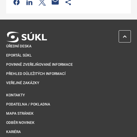
Odkaz se otevře na nové kartě
Odkaz se otevře na nové kartě
Odkaz se otevře na nové kartě
Odkaz se otevře na nové kartě
ZPĚT 
ÚŘEDNÍ DESKA
EPORTÁL SÚKL
POVINNĚ ZVEŘEJŇOVANÉ INFORMACE
PŘEHLED DŮLEŽITÝCH INFORMACÍ
VEŘEJNÉ ZAKÁZKY
KONTAKTY
PODATELNA / POKLADNA
MAPA STRÁNEK
ODBĚR NOVINEK
KARIÉRA