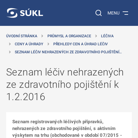
 NA HLAVNÍ OBSAH
Vyhledávání na web
MENU
ÚVODNÍ STRÁNKA
PRŮMYSL A ORGANIZACE
LÉČIVA
CENY A ÚHRADY
PŘEHLEDY CEN A ÚHRAD LÉČIV
SEZNAM LÉČIV NEHRAZENÝCH ZE ZDRAVOTNÍHO POJIŠTĚNÍ…
Seznam léčiv nehrazených
ze zdravotního pojištění k
1.2.2016
Seznam registrovaných léčivých přípravků,
nehrazených ze zdravotního pojištění, s aktivním
výskytem na trhu (obchodované v období 07/2015 -