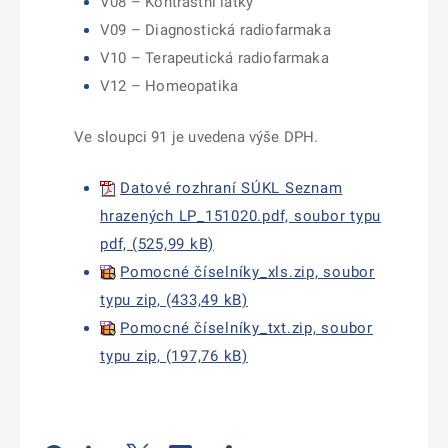
V08 – Kontrastní látky
V09 – Diagnostická radiofarmaka
V10 – Terapeutická radiofarmaka
V12 – Homeopatika
Ve sloupci 91 je uvedena výše DPH.
Datové rozhraní SÚKL Seznam
hrazených LP_151020.pdf, soubor typu
pdf, (525,99 kB)
Pomocné číselníky_xls.zip, soubor
typu zip, (433,49 kB)
Pomocné číselníky_txt.zip, soubor
typu zip, (197,76 kB)