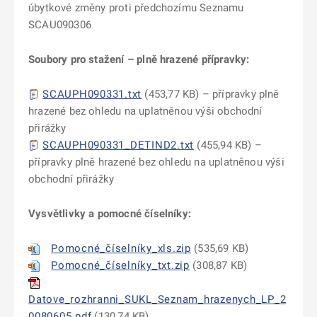
úbytkové změny proti předchozímu Seznamu
SCAU090306
Soubory pro stažení – plně hrazené přípravky:
SCAUPH090331.txt
(453,77 KB) – přípravky plně
hrazené bez ohledu na uplatněnou výši obchodní
přirážky
SCAUPH090331_DETIND2.txt
(455,94 KB) –
přípravky plně hrazené bez ohledu na uplatněnou výši
obchodní přirážky
Vysvětlivky a pomocné číselníky:
Pomocné_číselníky_xls.zip
(535,69 KB)
Pomocné_číselníky_txt.zip
(308,87 KB)
Datove_rozhranni_SUKL_Seznam_hrazenych_LP_2
0080605.pdf
(130,74 KB)