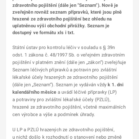
zdravotního pojištění (dále jen "Seznam"). Nově je
zveřejněn rovněž seznam přípravků, které jsou plně
hrazené ze zdravotního pojištění bez ohledu na
uplatněnou výši obchodní přirážky. Seznam je
dostupný ve formátu xls i txt.
Státní ústav pro kontrolu léčiv v souladu s § 39n
odst. 1 zákona č. 48/1997 Sb. o veřejném zdravotním
pojištění v platném znění (dále jen „zákon“) zveřejňuje
Seznam léčivých přípravků a potravin pro zvláštní
lékařské účely hrazených ze zdravotního pojištění
(dále jen „Seznam“). Seznam je vydáván vždy
k 1. dni
kalendářního měsíce
a uvádí léčivé přípravky (LP)
a potraviny pro zvláštní lékařské účely (PZLÚ),
hrazené ze zdravotního pojištění, včetně maximálních
cen výrobce a výše a podmínek úhrady.
U LP a PZLÚ hrazených ze zdravotního pojištění,
u nichž došlo k rozhodnutí o stanovení nebo změně