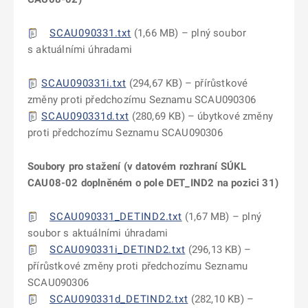
SCAU090331.txt
(1,66 MB) – plný soubor
s aktuálními úhradami
SCAU090331i.txt
(294,67 KB) – přírůstkové
změny proti předchozímu Seznamu SCAU090306
SCAU090331d.txt
(280,69 KB) – úbytkové změny
proti předchozímu Seznamu SCAU090306
Soubory pro stažení (v datovém rozhraní SÚKL
CAU08-02 doplněném o pole DET_IND2 na pozici 31)
SCAU090331_DETIND2.txt
(1,67 MB) – plný
soubor s aktuálními úhradami
SCAU090331i_DETIND2.txt
(296,13 KB) –
přírůstkové změny proti předchozímu Seznamu
SCAU090306
SCAU090331d_DETIND2.txt
(282,10 KB) –