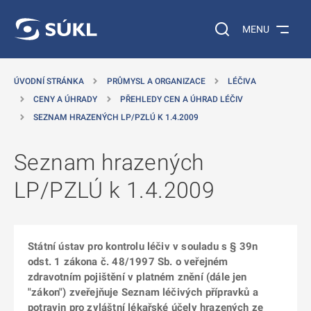
 NA HLAVNÍ OBSAH
Vyhledávání na web
MENU
ÚVODNÍ STRÁNKA
PRŮMYSL A ORGANIZACE
LÉČIVA
CENY A ÚHRADY
PŘEHLEDY CEN A ÚHRAD LÉČIV
SEZNAM HRAZENÝCH LP/PZLÚ K 1.4.2009
Seznam hrazených
LP/PZLÚ k 1.4.2009
Státní ústav pro kontrolu léčiv v souladu s § 39n
odst. 1 zákona č. 48/1997 Sb. o veřejném
zdravotním pojištění v platném znění (dále jen
"zákon") zveřejňuje Seznam léčivých přípravků a
potravin pro zvláštní lékařské účely hrazených ze