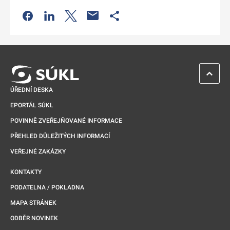
Odkaz se otevře na nové kartě
Odkaz se otevře na nové kartě
Odkaz se otevře na nové kartě
Odkaz se otevře na nové kartě
ZPĚT 
ÚŘEDNÍ DESKA
EPORTÁL SÚKL
POVINNĚ ZVEŘEJŇOVANÉ INFORMACE
PŘEHLED DŮLEŽITÝCH INFORMACÍ
VEŘEJNÉ ZAKÁZKY
KONTAKTY
PODATELNA / POKLADNA
MAPA STRÁNEK
ODBĚR NOVINEK