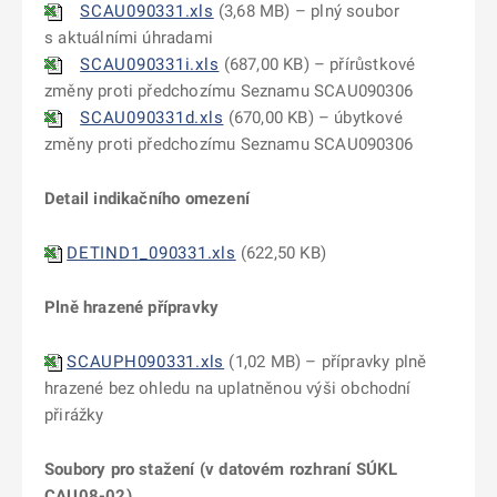
SCAU090331.xls
(3,68 MB) – plný soubor
s aktuálními úhradami
SCAU090331i.xls
(687,00 KB) – přírůstkové
změny proti předchozímu Seznamu SCAU090306
SCAU090331d.xls
(670,00 KB) – úbytkové
změny proti předchozímu Seznamu SCAU090306
Detail indikačního omezení
DETIND1_090331.xls
(622,50 KB)
Plně hrazené přípravky
SCAUPH090331.xls
(1,02 MB) – přípravky plně
hrazené bez ohledu na uplatněnou výši obchodní
přirážky
Soubory pro stažení (v datovém rozhraní SÚKL
CAU08-02)