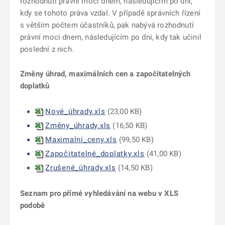
rozhodnutí právní moci dnem, následujícím po dni,
kdy se tohoto práva vzdal. V případě správních řízení
s větším počtem účastníků, pak nabývá rozhodnutí
právní moci dnem, následujícím po dni, kdy tak učinil
poslední z nich.
Změny úhrad, maximálních cen a započitatelných
doplatků
Nové_úhrady.xls
(23,00 KB)
Změny_úhrady.xls
(16,50 KB)
Maximalni_ceny.xls
(
99,50 KB
)
Započitatelné_doplatky.xls
(41,00 KB)
Zrušené_úhrady.xls
(14,50 KB)
Seznam pro přímé vyhledávání na webu v XLS
podobě