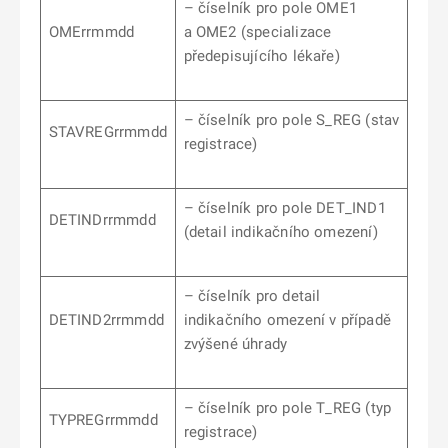
– číselník pro pole OME1
OMErrmmdd
a OME2 (specializace
předepisujícího lékaře)
– číselník pro pole S_REG (stav
STAVREGrrmmdd
registrace)
– číselník pro pole DET_IND1
DETINDrrmmdd
(detail indikačního omezení)
– číselník pro detail
DETIND2rrmmdd
indikačního omezení v případě
zvýšené úhrady
– číselník pro pole T_REG (typ
TYPREGrrmmdd
registrace)