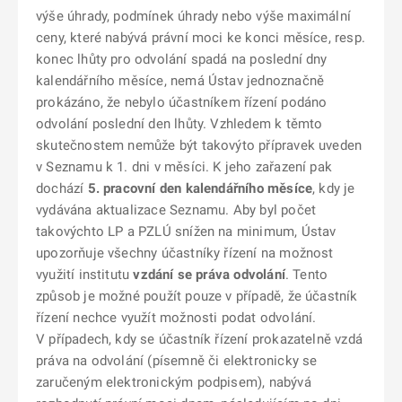
výše úhrady, podmínek úhrady nebo výše maximální
ceny, které nabývá právní moci ke konci měsíce, resp.
konec lhůty pro odvolání spadá na poslední dny
kalendářního měsíce, nemá Ústav jednoznačně
prokázáno, že nebylo účastníkem řízení podáno
odvolání poslední den lhůty. Vzhledem k těmto
skutečnostem nemůže být takovýto přípravek uveden
v Seznamu k 1. dni v měsíci. K jeho zařazení pak
dochází
5. pracovní den kalendářního měsíce
, kdy je
vydávána aktualizace Seznamu. Aby byl počet
takovýchto LP a PZLÚ snížen na minimum, Ústav
upozorňuje všechny účastníky řízení na možnost
využití institutu
vzdání se práva odvolání
. Tento
způsob je možné použít pouze v případě, že účastník
řízení nechce využít možnosti podat odvolání.
V případech, kdy se účastník řízení prokazatelně vzdá
práva na odvolání (písemně či elektronicky se
zaručeným elektronickým podpisem), nabývá