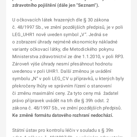
zdravotního pojištění (dále jen "Seznam").
U očkovacích látek hrazených dle § 30 zákona
č. 48/1997 Sb., ve znění pozdějších předpisů, je v poli
LEG_UHR1 nově uveden symbol „V“. Jedná se
o zobrazení úhrady nejméně ekonomicky nákladné
varianty očkovací látky, dle Metodického pokynu
Ministerstva zdravotnictví ze dne 1.1.2010, v poli RP3.
Zároveň výše úhrady nesmí přesáhnout hodnotu
uvedenou v poli UHR1. Další změnou je uvádění
symbolu „N“ v poli LEG_CV u přípravků, u kterých byly
překročeny lhůty ve správním řízení o stanovení
či změnu maximální ceny. Za tyto ceny má žadatel
právo přípravek uvádět na trh dle § 39h odst. 2
zákona č. 48/1997 Sb., ve znění pozdějších předpisů.
Ke změně formátu datového rozhraní nedochází.
Státní ústav pro kontrolu léčiv v souladu s § 39n