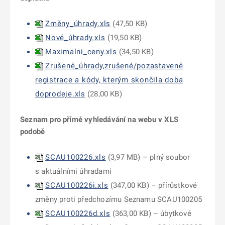
Změny_úhrady.xls
(
47,50 KB
)
Nové_úhrady.xls
(
19,50 KB
)
Maximalni_ceny.xls
(
34,50 KB
)
Zrušené_úhrady,zrušené/pozastavené
registrace a kódy, kterým skončila doba
doprodeje.xls
(
28,00 KB
)
Seznam pro přímé vyhledávání na webu v XLS
podobě
SCAU100226.xls
(
3,97 MB
)
– plný soubor
s aktuálními úhradami
SCAU100226i.xls
(
347,00 KB
) – přírůstkové
změny proti předchozímu Seznamu SCAU100205
SCAU100226d.xls
(
363,00 KB
) – úbytkové