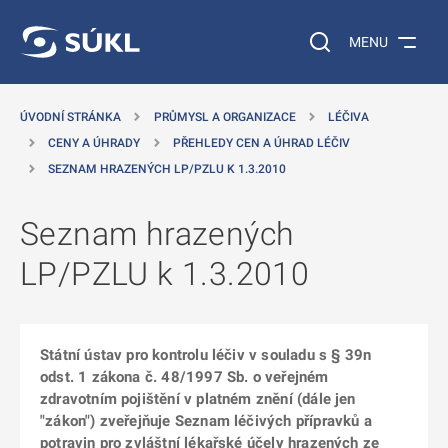
 NA HLAVNÍ OBSAH
Vyhledávání na web
MENU
ÚVODNÍ STRÁNKA
PRŮMYSL A ORGANIZACE
LÉČIVA
CENY A ÚHRADY
PŘEHLEDY CEN A ÚHRAD LÉČIV
SEZNAM HRAZENÝCH LP/PZLU K 1.3.2010
Seznam hrazených
LP/PZLU k 1.3.2010
Státní ústav pro kontrolu léčiv v souladu s § 39n
odst. 1 zákona č. 48/1997 Sb. o veřejném
zdravotním pojištění v platném znění (dále jen
"zákon") zveřejňuje Seznam léčivých přípravků a
potravin pro zvláštní lékařské účely hrazených ze