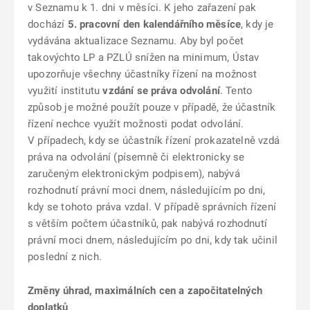
v Seznamu k 1. dni v měsíci. K jeho zařazení pak
dochází
5. pracovní den kalendářního měsíce
, kdy je
vydávána aktualizace Seznamu. Aby byl počet
takovýchto LP a PZLÚ snížen na minimum, Ústav
upozorňuje všechny účastníky řízení na možnost
využití institutu
vzdání se práva odvolání
. Tento
způsob je možné použít pouze v případě, že účastník
řízení nechce využít možnosti podat odvolání.
V případech, kdy se účastník řízení prokazatelně vzdá
práva na odvolání (písemně či elektronicky se
zaručeným elektronickým podpisem), nabývá
rozhodnutí právní moci dnem, následujícím po dni,
kdy se tohoto práva vzdal. V případě správních řízení
s větším počtem účastníků, pak nabývá rozhodnutí
právní moci dnem, následujícím po dni, kdy tak učinil
poslední z nich.
Změny úhrad, maximálních cen a započitatelných
doplatků