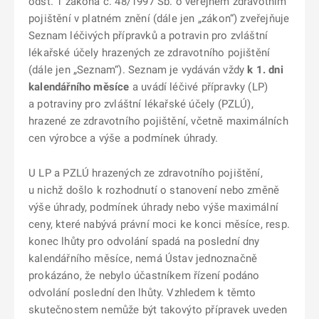
odst. 1 zákona č. 48/1997 Sb. o veřejném zdravotním
pojištění v platném znění (dále jen „zákon“) zveřejňuje
Seznam léčivých přípravků a potravin pro zvláštní
lékařské účely hrazených ze zdravotního pojištění
(dále jen „Seznam“). Seznam je vydáván vždy
k 1. dni
kalendářního měsíce
a uvádí léčivé přípravky (LP)
a potraviny pro zvláštní lékařské účely (PZLÚ),
hrazené ze zdravotního pojištění, včetně maximálních
cen výrobce a výše a podmínek úhrady.
U LP a PZLÚ hrazených ze zdravotního pojištění,
u nichž došlo k rozhodnutí o stanovení nebo změně
výše úhrady, podmínek úhrady nebo výše maximální
ceny, které nabývá právní moci ke konci měsíce, resp.
konec lhůty pro odvolání spadá na poslední dny
kalendářního měsíce, nemá Ústav jednoznačně
prokázáno, že nebylo účastníkem řízení podáno
odvolání poslední den lhůty. Vzhledem k těmto
skutečnostem nemůže být takovýto přípravek uveden