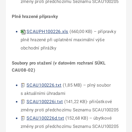
změny proti předchozímu Seznamu SCAU100205
Plně hrazené přípravky
SCAUPH100226.xls
(
660,00 KB
)
– přípravky
plně hrazené při uplatnění maximální výše
obchodní přirážky
Soubory pro stažení (v datovém rozhraní SÚKL
CAU08-02)
SCAU100226.txt
(
1,85 MB
)
– plný soubor
s aktuálními úhradami
SCAU100226i.txt
(
141,22 KB
)-
přírůstkové
změny proti předchozímu Seznamu SCAU100205
SCAU100226d.txt
(
152,68 KB
) –
úbytkové
změny proti předchozímu Seznamu SCAU100205