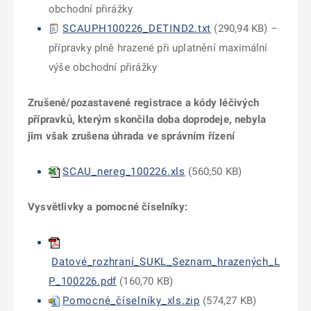
obchodní přirážky
SCAUPH100226_DETIND2.txt
(
290,94 KB
) –
přípravky plně hrazené při uplatnění maximální
výše obchodní přirážky
Zrušené/pozastavené registrace a kódy léčivých
přípravků, kterým skončila doba doprodeje, nebyla
jim však zrušena úhrada ve správním řízení
SCAU_nereg_100226.xls
(
560,50 KB
)
Vysvětlivky a pomocné číselníky:
Datové_rozhraní_SUKL_Seznam_hrazených_L
P_100226.pdf
(
160,70 KB
)
Pomocné_číselníky_xls.zip
(
574,27 KB
)