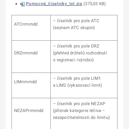
Pomocné_číselníky_txt.zip
(
375,03 KB
)
– číselník pro pole ATC
ATCrrmmdd
(seznam ATC skupin)
– číselník pro pole DRZ
DRZrrmmdd
(přehled držitelů rozhodnutí
o registraci /výrobců
– číselník pro pole LIM1
LIMrrmmdd
a LIM2 (vykazovací limit)
– číselník pro pole NEZAP
NEZAPrrmmdd
(příznak kategorie léčiva –
nezapočitatelnosti do limitu)