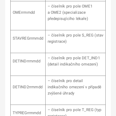
– číselník pro pole OME1
OMErrmmdd
a OME2 (specializace
předepisujícího lékaře)
– číselník pro pole S_REG (stav
STAVREGrrmmdd
registrace)
– číselník pro pole DET_IND1
DETINDrrmmdd
(detail indikačního omezení)
– číselník pro detail
DETIND2rrmmdd
indikačního omezení v případě
zvýšené úhrady
– číselník pro pole T_REG (typ
TYPREGrrmmdd