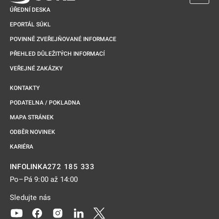
ÚŘEDNÍ DESKA
EPORTÁL SÚKL
POVINNĚ ZVEŘEJŇOVANÉ INFORMACE
PŘEHLED DŮLEŽITÝCH INFORMACÍ
VEŘEJNÉ ZAKÁZKY
KONTAKTY
PODATELNA / POKLADNA
MAPA STRÁNEK
ODBĚR NOVINEK
KARIÉRA
272 185 333
INFOLINKA
Po–Pá 9:00 až 14:00
Sledujte nás
Odkaz se otevře na nové kartě
Odkaz se otevře na nové kartě
Odkaz se otevře na nové kartě
Odkaz se otevře na nové kartě
Odkaz se otevře na nové kartě