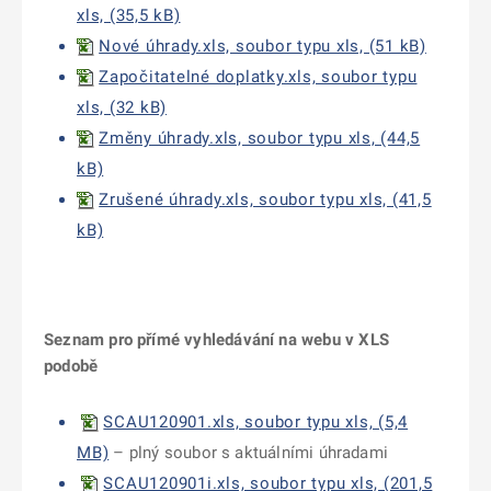
xls, (35,5 kB)
Nové úhrady.xls, soubor typu xls, (51 kB)
Započitatelné doplatky.xls, soubor typu
xls, (32 kB)
Změny úhrady.xls, soubor typu xls, (44,5
kB)
Zrušené úhrady.xls, soubor typu xls, (41,5
kB)
Seznam pro přímé vyhledávání na webu v XLS
podobě
SCAU120901.xls, soubor typu xls, (5,4
MB)
– plný soubor s aktuálními úhradami
SCAU120901i.xls, soubor typu xls, (201,5