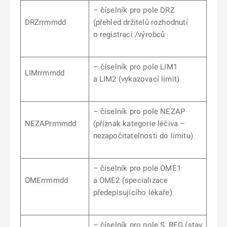
– číselník pro pole DRZ
DRZrrmmdd
(přehled držitelů rozhodnutí
o registraci /výrobců
– číselník pro pole LIM1
LIMrrmmdd
a LIM2 (vykazovací limit)
– číselník pro pole NEZAP
NEZAPrrmmdd
(příznak kategorie léčiva –
nezapočitatelnosti do limitu)
– číselník pro pole OME1
OMErrmmdd
a OME2 (specializace
předepisujícího lékaře)
– číselník pro pole S_REG (stav