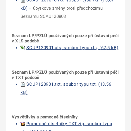
SCAU120901d.txt, soubor typu txt, (73,67
kB)
– úbytkové změny proti předchozímu
Seznamu SCAU120803
Seznam LP/PZLÚ používaných pouze při ústavní péči
v XLS podobě
SCUP120901.xls, soubor typu xls, (62,5 kB)
Seznam LP/PZLÚ používaných pouze při ústavní péči
v TXT podobě
SCUP120901.txt, soubor typu txt, (13,56
kB)
Vysvětlivky a pomocné číselníky
Pomocné číselníky TXT.zip, soubor typu