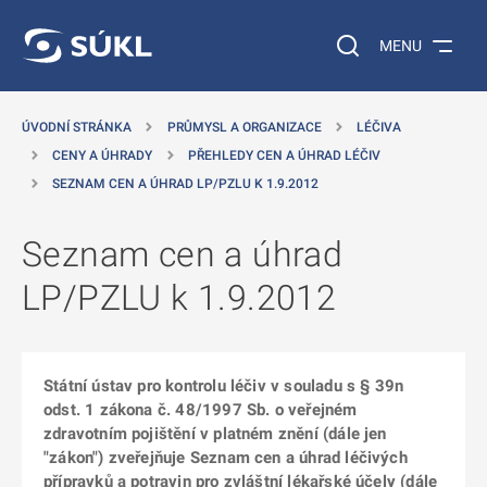
 NA HLAVNÍ OBSAH
Vyhledávání na web
MENU
ÚVODNÍ STRÁNKA
PRŮMYSL A ORGANIZACE
LÉČIVA
CENY A ÚHRADY
PŘEHLEDY CEN A ÚHRAD LÉČIV
SEZNAM CEN A ÚHRAD LP/PZLU K 1.9.2012
Seznam cen a úhrad
LP/PZLU k 1.9.2012
Státní ústav pro kontrolu léčiv v souladu s § 39n
odst. 1 zákona č. 48/1997 Sb. o veřejném
zdravotním pojištění v platném znění (dále jen
"zákon") zveřejňuje Seznam cen a úhrad léčivých
přípravků a potravin pro zvláštní lékařské účely (dále