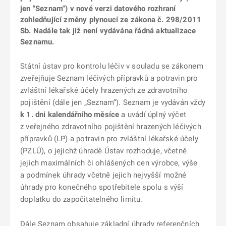
jen "Seznam") v nové verzi datového rozhraní
zohledňující změny plynoucí ze zákona č. 298/2011
Sb. Nadále tak již není vydávána řádná aktualizace
Seznamu.
Státní ústav pro kontrolu léčiv v souladu se zákonem
zveřejňuje Seznam léčivých přípravků a potravin pro
zvláštní lékařské účely hrazených ze zdravotního
pojištění (dále jen „Seznam“). Seznam je vydáván vždy
k 1. dni kalendářního měsíce
a uvádí úplný výčet
z veřejného zdravotního pojištění hrazených léčivých
přípravků (LP) a potravin pro zvláštní lékařské účely
(PZLÚ), o jejichž úhradě Ústav rozhoduje, včetně
jejich maximálních či ohlášených cen výrobce, výše
a podmínek úhrady včetně jejich nejvyšší možné
úhrady pro konečného spotřebitele spolu s výší
doplatku do započitatelného limitu.
Dále Seznam obsahuje základní úhrady referenčních