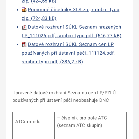
zip, (424,65 kB)
Pomocné číselníky XLS.zip, soubor typu
zip, (724,83 kB)
Datové rozhraní SÚKL Seznam hrazených
LP_111026.pdf, soubor typu pdf, (516,77 kB)
Datové rozhraní SÚKL Seznam cen LP
používaných při ústavní péči_111124.pdf,
soubor typu pdf, (386,2 kB)
Upravené datové rozhraní Seznamu cen LP/PZLÚ
používaných při ústavní péči neobsahuje DNC
– číselník pro pole ATC
ATCrrmmdd
(seznam ATC skupin)