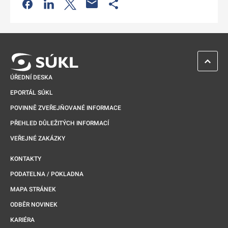
Odkaz se otevře na nové kartě
Odkaz se otevře na nové kartě
Odkaz se otevře na nové kartě
Odkaz se otevře na nové kartě
ZPĚT 
ÚŘEDNÍ DESKA
EPORTÁL SÚKL
POVINNĚ ZVEŘEJŇOVANÉ INFORMACE
PŘEHLED DŮLEŽITÝCH INFORMACÍ
VEŘEJNÉ ZAKÁZKY
KONTAKTY
PODATELNA / POKLADNA
MAPA STRÁNEK
ODBĚR NOVINEK
KARIÉRA