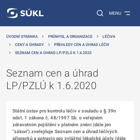
 NA HLAVNÍ OBSAH
Vyhledávání na web
MENU
ÚVODNÍ STRÁNKA
PRŮMYSL A ORGANIZACE
LÉČIVA
CENY A ÚHRADY
PŘEHLEDY CEN A ÚHRAD LÉČIV
SEZNAM CEN A ÚHRAD LP/PZLÚ K 1.6.2020
Seznam cen a úhrad
LP/PZLÚ k 1.6.2020
Státní ústav pro kontrolu léčiv v souladu s § 39n
odst. 1 zákona č. 48/1997 Sb. o veřejném
zdravotním pojištění v platném znění (dále jen
"zákon") zveřejňuje Seznam cen a úhrad léčivých
přípravků a potravin pro zvláštní lékařské účely (dále