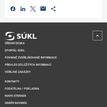
Odkaz se otevře na nové kartě
Odkaz se otevře na nové kartě
Odkaz se otevře na nové kartě
Odkaz se otevře na nové kartě
ZPĚT 
ÚŘEDNÍ DESKA
EPORTÁL SÚKL
POVINNĚ ZVEŘEJŇOVANÉ INFORMACE
PŘEHLED DŮLEŽITÝCH INFORMACÍ
VEŘEJNÉ ZAKÁZKY
KONTAKTY
PODATELNA / POKLADNA
MAPA STRÁNEK
ODBĚR NOVINEK