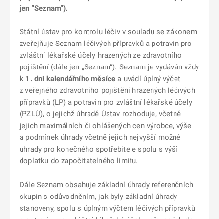
jen "Seznam").
Státní ústav pro kontrolu léčiv v souladu se zákonem
zveřejňuje Seznam léčivých přípravků a potravin pro
zvláštní lékařské účely hrazených ze zdravotního
pojištění (dále jen „Seznam“). Seznam je vydáván vždy
k 1. dni kalendářního měsíce
a uvádí úplný výčet
z veřejného zdravotního pojištění hrazených léčivých
přípravků (LP) a potravin pro zvláštní lékařské účely
(PZLÚ), o jejichž úhradě Ústav rozhoduje, včetně
jejich maximálních či ohlášených cen výrobce, výše
a podmínek úhrady včetně jejich nejvyšší možné
úhrady pro konečného spotřebitele spolu s výší
doplatku do započitatelného limitu.
Dále Seznam obsahuje základní úhrady referenčních
skupin s odůvodněním, jak byly základní úhrady
stanoveny, spolu s úplným výčtem léčivých přípravků