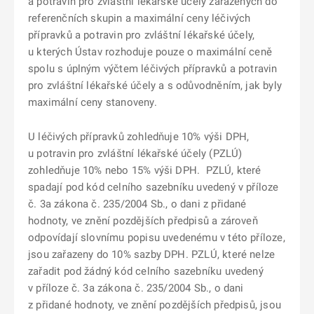
a potravin pro zvláštní lékařské účely zařazených do
referenčních skupin a maximální ceny léčivých
přípravků a potravin pro zvláštní lékařské účely,
u kterých Ústav rozhoduje pouze o maximální ceně
spolu s úplným výčtem léčivých přípravků a potravin
pro zvláštní lékařské účely a s odůvodněním, jak byly
maximální ceny stanoveny.
U léčivých přípravků zohledňuje 10% výši DPH,
u potravin pro zvláštní lékařské účely (PZLÚ)
zohledňuje 10% nebo 15% výši DPH. PZLÚ, které
spadají pod kód celního sazebníku uvedený v příloze
č. 3a zákona č. 235/2004 Sb., o dani z přidané
hodnoty, ve znění pozdějších předpisů a zároveň
odpovídají slovnímu popisu uvedenému v této příloze,
jsou zařazeny do 10% sazby DPH. PZLÚ, které nelze
zařadit pod žádný kód celního sazebníku uvedený
v příloze č. 3a zákona č. 235/2004 Sb., o dani
z přidané hodnoty, ve znění pozdějších předpisů, jsou