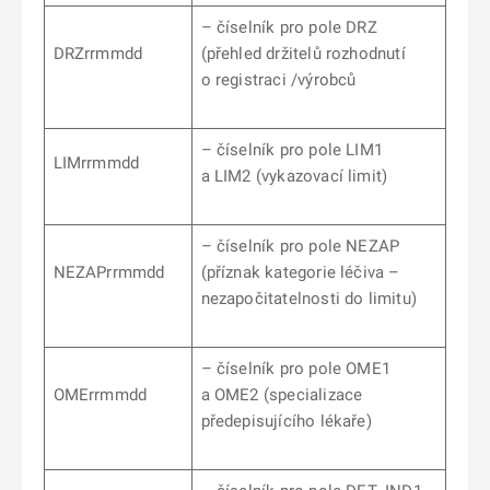
– číselník pro pole DRZ
DRZrrmmdd
(přehled držitelů rozhodnutí
o registraci /výrobců
– číselník pro pole LIM1
LIMrrmmdd
a LIM2 (vykazovací limit)
– číselník pro pole NEZAP
NEZAPrrmmdd
(příznak kategorie léčiva –
nezapočitatelnosti do limitu)
– číselník pro pole OME1
OMErrmmdd
a OME2 (specializace
předepisujícího lékaře)