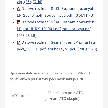
zip, (856,72 kB)
Datové rozhraní SÚKL Seznam hrazených
LP_200101.pdf, soubor typu pdf, (354,11 kB)
Datové rozhraní SÚKL Seznam hrazených
LP pro UHRX_191001.pdf, soubor typu pdf,
(253,98 kB)
Datové rozhraní Seznam cen LP při ústavní
péči_200101.pdf, soubor typu pdf, (200,03 kB)
Upravené datové rozhraní Seznamu cen LP/PZLÚ
používaných při ústavní péči neobsahuje DNC
– číselník pro pole ATC
ATCrrmmdd
(seznam ATC skupin)