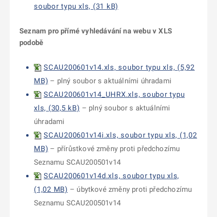
soubor typu xls, (31 kB)
Seznam pro přímé vyhledávání na webu v XLS
podobě
SCAU200601v14.xls, soubor typu xls, (5,92
MB)
– plný soubor s aktuálními úhradami
SCAU200601v14_UHRX.xls, soubor typu
xls, (30,5 kB)
– plný soubor s aktuálními
úhradami
SCAU200601v14i.xls, soubor typu xls, (1,02
MB)
– přírůstkové změny proti předchozímu
Seznamu SCAU200501v14
SCAU200601v14d.xls, soubor typu xls,
(1,02 MB)
– úbytkové změny proti předchozímu
Seznamu SCAU200501v14