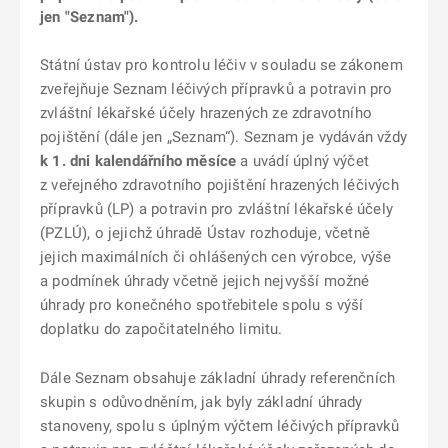
jen "Seznam").
Státní ústav pro kontrolu léčiv v souladu se zákonem
zveřejňuje Seznam léčivých přípravků a potravin pro
zvláštní lékařské účely hrazených ze zdravotního
pojištění (dále jen „Seznam“). Seznam je vydáván vždy
k 1. dni kalendářního měsíce
a uvádí úplný výčet
z veřejného zdravotního pojištění hrazených léčivých
přípravků (LP) a potravin pro zvláštní lékařské účely
(PZLÚ), o jejichž úhradě Ústav rozhoduje, včetně
jejich maximálních či ohlášených cen výrobce, výše
a podmínek úhrady včetně jejich nejvyšší možné
úhrady pro konečného spotřebitele spolu s výší
doplatku do započitatelného limitu.
Dále Seznam obsahuje základní úhrady referenčních
skupin s odůvodněním, jak byly základní úhrady
stanoveny, spolu s úplným výčtem léčivých přípravků