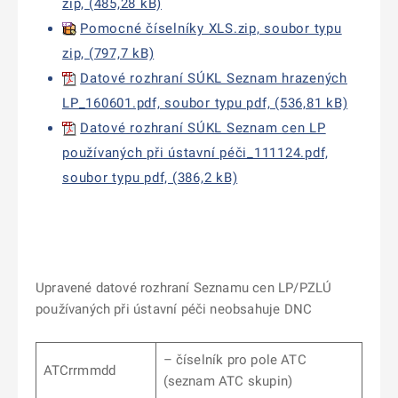
zip, (485,28 kB)
Pomocné číselníky XLS.zip, soubor typu
zip, (797,7 kB)
Datové rozhraní SÚKL Seznam hrazených
LP_160601.pdf, soubor typu pdf, (536,81 kB)
Datové rozhraní SÚKL Seznam cen LP
používaných při ústavní péči_111124.pdf,
soubor typu pdf, (386,2 kB)
Upravené datové rozhraní Seznamu cen LP/PZLÚ
používaných při ústavní péči neobsahuje DNC
– číselník pro pole ATC
ATCrrmmdd
(seznam ATC skupin)