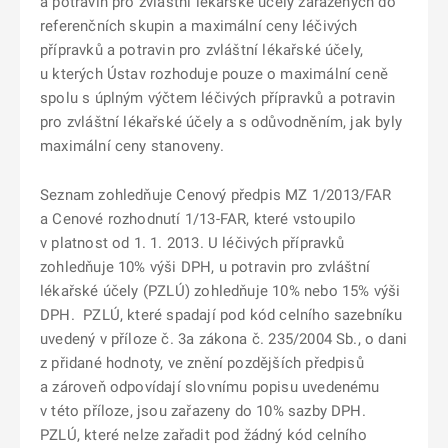
a potravin pro zvláštní lékařské účely zařazených do
referenčních skupin a maximální ceny léčivých
přípravků a potravin pro zvláštní lékařské účely,
u kterých Ústav rozhoduje pouze o maximální ceně
spolu s úplným výčtem léčivých přípravků a potravin
pro zvláštní lékařské účely a s odůvodněním, jak byly
maximální ceny stanoveny.
Seznam zohledňuje Cenový předpis MZ 1/2013/FAR
a Cenové rozhodnutí 1/13-FAR, které vstoupilo
v platnost od 1. 1. 2013. U léčivých přípravků
zohledňuje 10% výši DPH, u potravin pro zvláštní
lékařské účely (PZLÚ) zohledňuje 10% nebo 15% výši
DPH. PZLÚ, které spadají pod kód celního sazebníku
uvedený v příloze č. 3a zákona č. 235/2004 Sb., o dani
z přidané hodnoty, ve znění pozdějších předpisů
a zároveň odpovídají slovnímu popisu uvedenému
v této příloze, jsou zařazeny do 10% sazby DPH.
PZLÚ, které nelze zařadit pod žádný kód celního