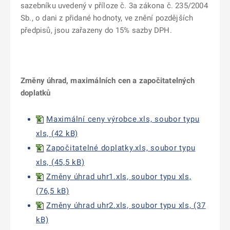
sazebníku uvedený v příloze č. 3a zákona č. 235/2004
Sb., o dani z přidané hodnoty, ve znění pozdějších
předpisů, jsou zařazeny do 15% sazby DPH.
Změny úhrad, maximálních cen a započitatelných
doplatků
Maximální ceny výrobce.xls, soubor typu
xls, (42 kB)
Započitatelné doplatky.xls, soubor typu
xls, (45,5 kB)
Změny úhrad uhr1.xls, soubor typu xls,
(76,5 kB)
Změny úhrad uhr2.xls, soubor typu xls, (37
kB)