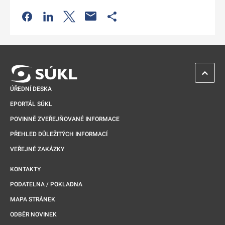
Odkaz se otevře na nové kartě
Odkaz se otevře na nové kartě
Odkaz se otevře na nové kartě
Odkaz se otevře na nové kartě
ZPĚT 
ÚŘEDNÍ DESKA
EPORTÁL SÚKL
POVINNĚ ZVEŘEJŇOVANÉ INFORMACE
PŘEHLED DŮLEŽITÝCH INFORMACÍ
VEŘEJNÉ ZAKÁZKY
KONTAKTY
PODATELNA / POKLADNA
MAPA STRÁNEK
ODBĚR NOVINEK