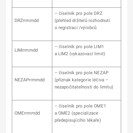
– číselník pro pole DRZ
DRZrrmmdd
(přehled držitelů rozhodnutí
o registraci /výrobců
– číselník pro pole LIM1
LIMrrmmdd
a LIM2 (vykazovací limit)
– číselník pro pole NEZAP
NEZAPrrmmdd
(příznak kategorie léčiva –
nezapočitatelnosti do limitu)
– číselník pro pole OME1
OMErrmmdd
a OME2 (specializace
předepisujícího lékaře)