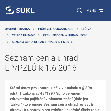
 NA HLAVNÍ OBSAH
Vyhledávání na web
MENU
ÚVODNÍ STRÁNKA
PRŮMYSL A ORGANIZACE
LÉČIVA
CENY A ÚHRADY
PŘEHLEDY CEN A ÚHRAD LÉČIV
SEZNAM CEN A ÚHRAD LP/PZLÚ K 1.6.2016
Seznam cen a úhrad
LP/PZLÚ k 1.6.2016
Státní ústav pro kontrolu léčiv v souladu s § 39n
odst. 1 zákona č. 48/1997 Sb. o veřejném
zdravotním pojištění v platném znění (dále jen
"zákon") zveřejňuje Seznam cen a úhrad léčivých
přípravků a potravin pro zvláštní lékařské účely (dále