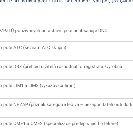
 LP při ústavní péči 170101.pdf, soubor typu pdf, (390,44 k
P/PZLÚ používaných při ústavní péči neobsahuje DNC
ro pole ATC (seznam ATC skupin)
ro pole DRZ (přehled držitelů rozhodnutí o registraci /výrobců
ro pole LIM1 a LIM2 (vykazovací limit)
ro pole NEZAP (příznak kategorie léčiva – nezapočitatelnosti do li
ro pole OME1 a OME2 (specializace předepisujícího lékaře)