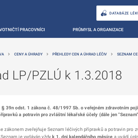
DATABÁZE LÉK
VOTNIČTÍ PRACOVNÍCI
PRŮMYSL A ORGANIZACE
VA
CENY A ÚHRADY
PŘEHLEDY CEN A ÚHRAD LÉČIV
SEZNAM CEN
ad LP/PZLÚ k 1.3.2018
 s § 39n odst. 1 zákona č. 48/1997 Sb. o veřejném zdravotním poji
ípravků a potravin pro zvláštní lékařské účely (dále jen "Seznam"
 se zákonem zveřejňuje Seznam léčivých přípravků a potravin pro z
). Seznam je vydáván vždy
k 1. dni kalendářního měsíce
a uvádí úpl