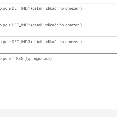
ro pole DET_IND1 (detail indikačního omezení)
pro pole DET_IND2
(detail indikačního omezení)
pro pole DET_IND3
(detail indikačního omezení)
ro pole T_REG (typ registrace)
ě
é kartě
ře na nové kartě