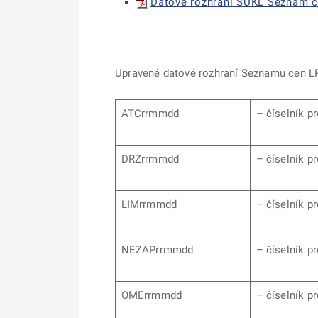
Datové rozhraní SÚKL Seznam cen
Upravené datové rozhraní Seznamu cen L
ATCrrmmdd
– číselník p
DRZrrmmdd
– číselník p
LIMrrmmdd
– číselník p
NEZAPrrmmdd
– číselník p
OMErrmmdd
– číselník p