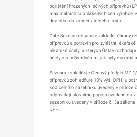
pojištění hrazených léčivých přípravků (LP
maximálních či ohlášených cen výrobce, v
doplatku do započitatelného limitu.
Dále Seznam obsahuje základní úhrady ref
přípravků a potravin pro zvláštní lékařské
lékařské účely, u kterých Ústav rozhoduje
účely a s odůvodněním, jak byly maximáln
Seznam zohledňuje Cenový předpis MZ 1/20
přípravků zohledňuje 10% výši DPH, u pot
kód celního sazebníku uvedený v příloze č
odpovídají slovnímu popisu uvedenému v t
sazebníku uvedený v příloze č. 3a zákona 
DPH.