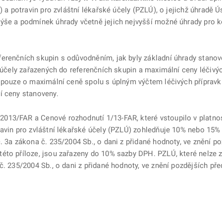
) a potravin pro zvláštní lékařské účely (PZLÚ), o jejichž úhradě Ú
ýše a podmínek úhrady včetně jejich nejvyšší možné úhrady pro k
erenčních skupin s odůvodněním, jak byly základní úhrady stanov
 účely zařazených do referenčních skupin a maximální ceny léčivýc
 pouze o maximální ceně spolu s úplným výčtem léčivých přípravků
í ceny stanoveny.
13/FAR a Cenové rozhodnutí 1/13-FAR, které vstoupilo v platnost
ravin pro zvláštní lékařské účely (PZLÚ) zohledňuje 10% nebo 15%
. 3a zákona č. 235/2004 Sb., o dani z přidané hodnoty, ve znění p
éto příloze, jsou zařazeny do 10% sazby DPH. PZLÚ, které nelze z
č. 235/2004 Sb., o dani z přidané hodnoty, ve znění pozdějších pře