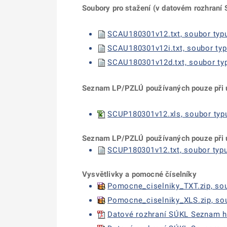
Soubory pro stažení (v datovém rozhran
SCAU180301v12.txt, soubor typu 
SCAU180301v12i.txt, soubor typu
SCAU180301v12d.txt, soubor typu
Seznam LP/PZLÚ používaných pouze při ú
SCUP180301v12.xls, soubor typu
Seznam LP/PZLÚ používaných pouze při ú
SCUP180301v12.txt, soubor typu 
Vysvětlivky a pomocné číselníky
Pomocne_ciselniky_TXT.zip, soub
Pomocne_ciselniky_XLS.zip, soub
Datové rozhraní SÚKL Seznam hr