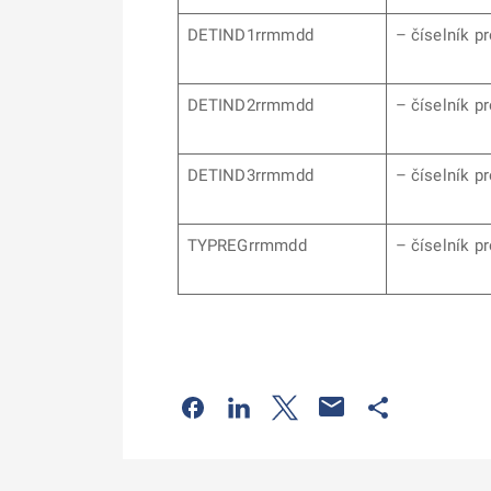
DETIND1rrmmdd
– číselník p
DETIND2rrmmdd
– číselník 
DETIND3rrmmdd
– číselník 
TYPREGrrmmdd
– číselník p
Odkaz se otevře na nové kartě
Odkaz se otevře na nové kart
Odkaz se otevře na nov
Odkaz se otev