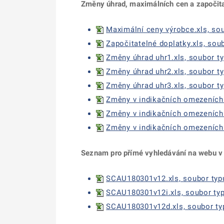
Změny úhrad, maximálních cen a započita
Maximální ceny výrobce.xls, soub
Započitatelné doplatky.xls, soub
Změny úhrad uhr1.xls, soubor ty
Změny úhrad uhr2.xls, soubor typ
Změny úhrad uhr3.xls, soubor ty
Změny v indikačních omezeních k
Změny v indikačních omezeních k
Změny v indikačních omezeních k
Seznam pro přímé vyhledávání na webu v
SCAU180301v12.xls, soubor typu
SCAU180301v12i.xls, soubor typu
SCAU180301v12d.xls, soubor typ