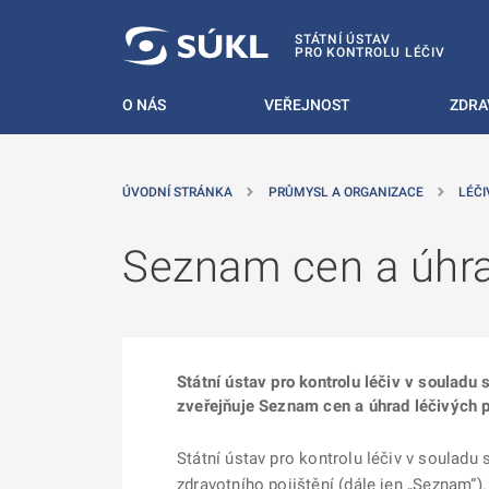
 NA HLAVNÍ OBSAH
STÁTNÍ ÚSTAV
PRO KONTROLU LÉČIV
O NÁS
VEŘEJNOST
ZDRA
ÚVODNÍ STRÁNKA
PRŮMYSL A ORGANIZACE
LÉČI
Seznam cen a úhr
Státní ústav pro kontrolu léčiv v souladu
zveřejňuje Seznam cen a úhrad léčivých př
Státní ústav pro kontrolu léčiv v souladu
zdravotního pojištění (dále jen „Seznam“