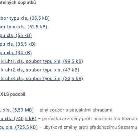
telných doplatků
or typu xls, (35,5 kB)
or typu xls, (51,5 kB)
pu xls, (56 kB)
u xls, (35,5 kB)
pu xls, (34 kB)
 uhr1.xls, soubor typu xls, (99,5 kB)
 uhr2.xls, soubor typu xls, (47 kB)
 uhr3.xls, soubor typu xls, (33,5 kB)
 XLS podobě
 xls, (5,59 MB)
– plný soubor s aktuálními úhradami
 xls, (740,5 kB)
– přírůstkové změny proti předchozímu Sez
u xls, (725,5 kB)
– úbytkové změny proti předchozímu Seznam