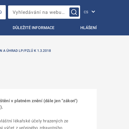
Změna jazyka
Vyhledávání na webu…
Ů
DŮLEŽITÉ INFORMACE
HLÁŠENÍ
 A ÚHRAD LP/PZLÚ K 1.3.2018
štění v platném znění (dále jen "zákon")
).
vláštní lékařské účely hrazených ze
ný výčet z veřejného zdravotního