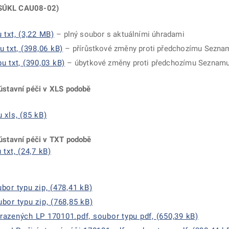
í SÚKL CAU08-02)
txt, (3,22 MB)
– plný soubor s aktuálními úhradami
 txt, (398,06 kB)
– přírůstkové změny proti předchozímu Sezn
 txt, (390,03 kB)
– úbytkové změny proti předchozímu Sezna
stavní péči v XLS podobě
 xls, (85 kB)
stavní péči v TXT podobě
txt, (24,7 kB)
or typu zip, (478,41 kB)
or typu zip, (768,85 kB)
azených LP 170101.pdf, soubor typu pdf, (650,39 kB)