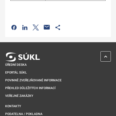
Odkaz se otevře na nové kartě
Odkaz se otevře na nové kartě
Odkaz se otevře na nové kartě
Odkaz se otevře na nové kartě
ZPĚT 
ÚŘEDNÍ DESKA
EPORTÁL SÚKL
POVINNĚ ZVEŘEJŇOVANÉ INFORMACE
PŘEHLED DŮLEŽITÝCH INFORMACÍ
VEŘEJNÉ ZAKÁZKY
KONTAKTY
PODATELNA / POKLADNA