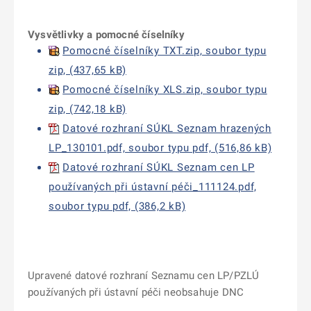
Vysvětlivky a pomocné číselníky
Pomocné číselníky TXT.zip, soubor typu
zip, (437,65 kB)
Pomocné číselníky XLS.zip, soubor typu
zip, (742,18 kB)
Datové rozhraní SÚKL Seznam hrazených
LP_130101.pdf, soubor typu pdf, (516,86 kB)
Datové rozhraní SÚKL Seznam cen LP
používaných při ústavní péči_111124.pdf,
soubor typu pdf, (386,2 kB)
Upravené datové rozhraní Seznamu cen LP/PZLÚ
používaných při ústavní péči neobsahuje DNC