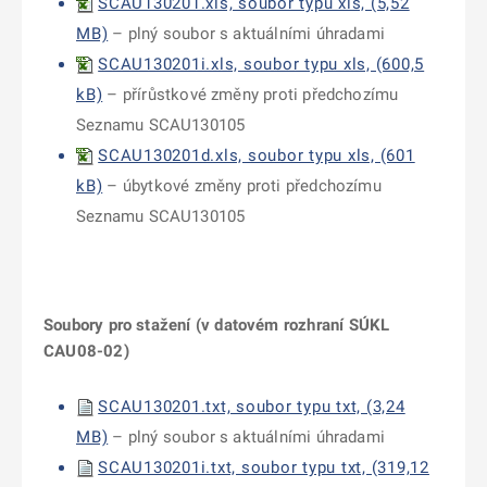
SCAU130201.xls, soubor typu xls, (5,52
MB)
– plný soubor s aktuálními úhradami
SCAU130201i.xls, soubor typu xls, (600,5
kB)
– přírůstkové změny proti předchozímu
Seznamu SCAU130105
SCAU130201d.xls, soubor typu xls, (601
kB)
– úbytkové změny proti předchozímu
Seznamu SCAU130105
Soubory pro stažení (v datovém rozhraní SÚKL
CAU08-02)
SCAU130201.txt, soubor typu txt, (3,24
MB)
– plný soubor s aktuálními úhradami
SCAU130201i.txt, soubor typu txt, (319,12