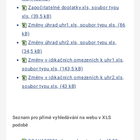
Započitatelné doplatky.xls, soubor typu
xls, (39,5 kB)
Změny úhrad uhr1.xls, soubor typu xls, (86
kB)
Změny úhrad uhr2.xls, soubor typu xls,
(34,5 kB)
Změny v idikačních omezeních k uhr1.xls,
soubor typu xls, (143,5 kB)
Změny v idikačních omezeních k uhr2.xls,
soubor typu xls, (43 kB)
Seznam pro přímé vyhledávání na webu v XLS
podobě