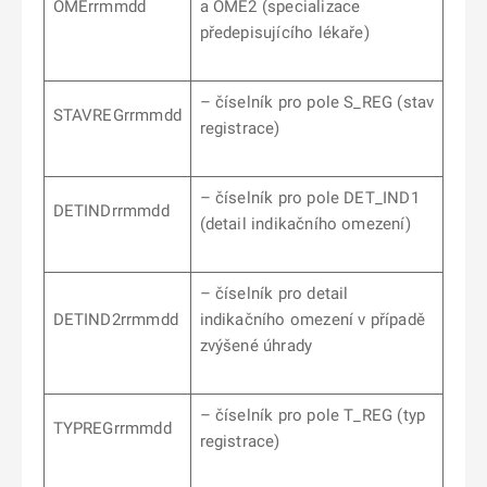
OMErrmmdd
a OME2 (specializace
předepisujícího lékaře)
– číselník pro pole S_REG (stav
STAVREGrrmmdd
registrace)
– číselník pro pole DET_IND1
DETINDrrmmdd
(detail indikačního omezení)
– číselník pro detail
DETIND2rrmmdd
indikačního omezení v případě
zvýšené úhrady
– číselník pro pole T_REG (typ
TYPREGrrmmdd
registrace)