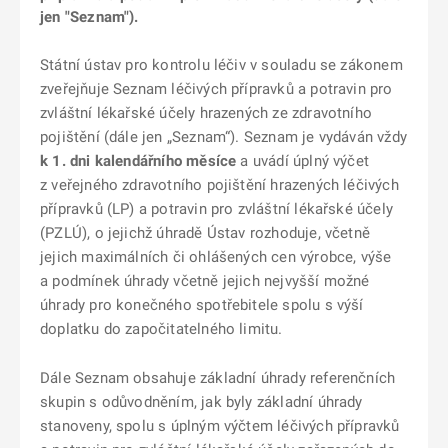
jen "Seznam").
Státní ústav pro kontrolu léčiv v souladu se zákonem
zveřejňuje Seznam léčivých přípravků a potravin pro
zvláštní lékařské účely hrazených ze zdravotního
pojištění (dále jen „Seznam“). Seznam je vydáván vždy
k 1. dni kalendářního měsíce
a uvádí úplný výčet
z veřejného zdravotního pojištění hrazených léčivých
přípravků (LP) a potravin pro zvláštní lékařské účely
(PZLÚ), o jejichž úhradě Ústav rozhoduje, včetně
jejich maximálních či ohlášených cen výrobce, výše
a podmínek úhrady včetně jejich nejvyšší možné
úhrady pro konečného spotřebitele spolu s výší
doplatku do započitatelného limitu.
Dále Seznam obsahuje základní úhrady referenčních
skupin s odůvodněním, jak byly základní úhrady
stanoveny, spolu s úplným výčtem léčivých přípravků