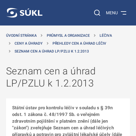
 NA HLAVNÍ OBSAH
Vyhledávání na web
MENU
ÚVODNÍ STRÁNKA
PRŮMYSL A ORGANIZACE
LÉČIVA
CENY A ÚHRADY
PŘEHLEDY CEN A ÚHRAD LÉČIV
SEZNAM CEN A ÚHRAD LP/PZLU K 1.2.2013
Seznam cen a úhrad
LP/PZLU k 1.2.2013
Státní ústav pro kontrolu léčiv v souladu s § 39n
odst. 1 zákona č. 48/1997 Sb. o veřejném
zdravotním pojištění v platném znění (dále jen
"zákon") zveřejňuje Seznam cen a úhrad léčivých
přípravků a potravin pro zvláštní lékařské účely (dále