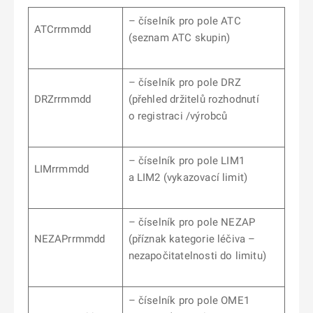
– číselník pro pole ATC
ATCrrmmdd
(seznam ATC skupin)
– číselník pro pole DRZ
DRZrrmmdd
(přehled držitelů rozhodnutí
o registraci /výrobců
– číselník pro pole LIM1
LIMrrmmdd
a LIM2 (vykazovací limit)
– číselník pro pole NEZAP
NEZAPrrmmdd
(příznak kategorie léčiva –
nezapočitatelnosti do limitu)
– číselník pro pole OME1