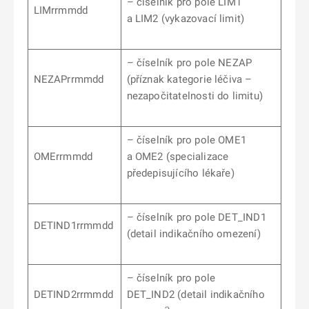
– číselník pro pole LIM1
LIMrrmmdd
a LIM2 (vykazovací limit)
– číselník pro pole NEZAP
NEZAPrrmmdd
(příznak kategorie léčiva –
nezapočitatelnosti do limitu)
– číselník pro pole OME1
OMErrmmdd
a OME2 (specializace
předepisujícího lékaře)
– číselník pro pole DET_IND1
DETIND1rrmmdd
(detail indikačního omezení)
– číselník pro pole
DETIND2rrmmdd
DET_IND2
(detail indikačního