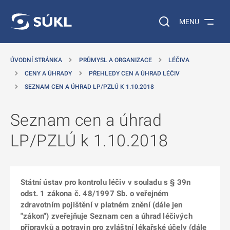
 NA HLAVNÍ OBSAH
Vyhledávání na web
MENU
ÚVODNÍ STRÁNKA
PRŮMYSL A ORGANIZACE
LÉČIVA
CENY A ÚHRADY
PŘEHLEDY CEN A ÚHRAD LÉČIV
SEZNAM CEN A ÚHRAD LP/PZLÚ K 1.10.2018
Seznam cen a úhrad
LP/PZLÚ k 1.10.2018
Státní ústav pro kontrolu léčiv v souladu s § 39n
odst. 1 zákona č. 48/1997 Sb. o veřejném
zdravotním pojištění v platném znění (dále jen
"zákon") zveřejňuje Seznam cen a úhrad léčivých
přípravků a potravin pro zvláštní lékařské účely (dále