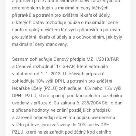
a potravin pro zvláštní lékařské účely zařazených do
referenčních skupin a maximální ceny léčivých
přípravků a potravin pro zvláštní lékařské účely,
u kterých Ústav rozhoduje pouze o maximální ceně
spolu s úplným výčtem léčivých přípravků a potravin
pro zvláštní lékařské účely a s odůvodněním, jak byly
maximální ceny stanoveny.
Seznam zohledňuje Cenový předpis MZ 1/2013/FAR
a Cenové rozhodnutí 1/13-FAR, které vstoupilo
v platnost od 1. 1. 2013. U léčivých přípravků
zohledňuje 10% výši DPH, u potravin pro zvláštní
lékařské účely (PZLÚ) zohledňuje 10% nebo 15% výši
DPH. PZLÚ, které spadají pod kód celního sazebníku
uvedený v příloze č. 3a zákona č. 235/2004 Sb., o dani
z přidané hodnoty, ve znění pozdějších předpisů
a zároveň odpovídají slovnímu popisu uvedenému
v této příloze, jsou zařazeny do 10% sazby DPH.
PZLÚ, které nelze zařadit pod žádný kód celního