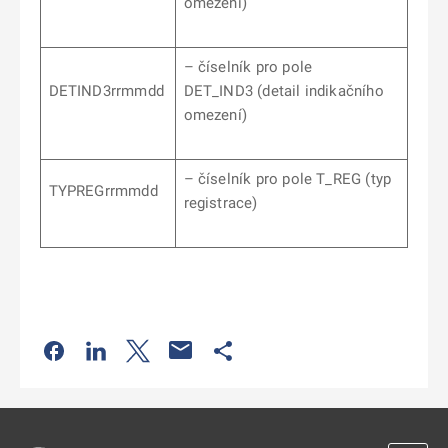
omezení)
– číselník pro pole
DETIND3rrmmdd
DET_IND3
(detail indikačního
omezení)
– číselník pro pole T_REG (typ
TYPREGrrmmdd
registrace)
Odkaz se otevře na nové kartě
Odkaz se otevře na nové kartě
Odkaz se otevře na nové kartě
Odkaz se otevře na nové kartě