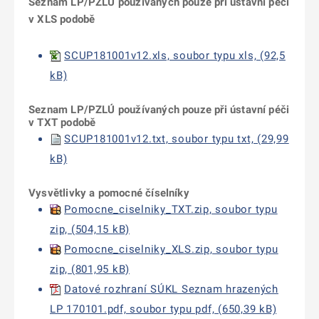
Seznam LP/PZLÚ používaných pouze při ústavní péči
v XLS podobě
SCUP181001v12.xls, soubor typu xls, (92,5
kB)
Seznam LP/PZLÚ používaných pouze při ústavní péči
v TXT podobě
SCUP181001v12.txt, soubor typu txt, (29,99
kB)
Vysvětlivky a pomocné číselníky
Pomocne_ciselniky_TXT.zip, soubor typu
zip, (504,15 kB)
Pomocne_ciselniky_XLS.zip, soubor typu
zip, (801,95 kB)
Datové rozhraní SÚKL Seznam hrazených
LP 170101.pdf, soubor typu pdf, (650,39 kB)