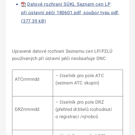
Datové rozhraní SÚKL Seznam cen LP
při ústavní péči 180601.pdf, soubor typu pdf,
(377,39 kB)
Upravené datové rozhraní Seznamu cen LP/PZLÚ
používaných při ústavní péči neobsahuje DNC
– číselník pro pole ATC
ATCrrmmdd
(seznam ATC skupin)
– číselník pro pole DRZ
DRZrrmmdd
(přehled držitelů rozhodnutí
o registraci /výrobců