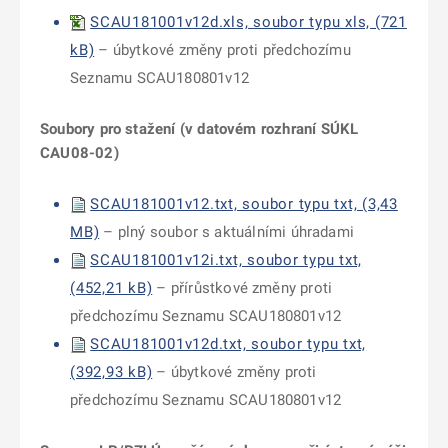
SCAU181001v12d.xls, soubor typu xls, (721
kB)
– úbytkové změny proti předchozímu
Seznamu SCAU180801v12
Soubory pro stažení (v datovém rozhraní SÚKL
CAU08-02)
SCAU181001v12.txt, soubor typu txt, (3,43
MB)
– plný soubor s aktuálními úhradami
SCAU181001v12i.txt, soubor typu txt,
(452,21 kB)
– přírůstkové změny proti
předchozímu Seznamu SCAU180801v12
SCAU181001v12d.txt, soubor typu txt,
(392,93 kB)
– úbytkové změny proti
předchozímu Seznamu SCAU180801v12