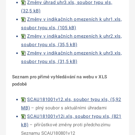
Změny úhrad uhr3.xls, soubor typu xls,
(32,5 kB)
Změny v indikačních omezeních k uhr1.xls,
soubor typu xls, (105 kB)
Změny v indikačních omezeních k uhr2.xls,
soubor typu xls, (35,5 kB)
Změny v indikačních omezeních k uhr3.xls,
soubor typu xls, (31,5 kB)
Seznam pro přímé vyhledávání na webu v XLS
podobě
SCAU181001v12.xls, soubor typu xls, (5,92
MB)
– plný soubor s aktuálními úhradami
SCAU181001v12i.xls, soubor typu xls, (821
kB)
– přírůstkové změny proti předchozímu
Seznamu SCAU180801v12