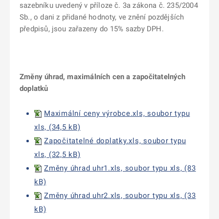
sazebníku uvedený v příloze č. 3a zákona č. 235/2004
Sb., o dani z přidané hodnoty, ve znění pozdějších
pře
dpisů, jsou zařazeny do 15% sazby DPH.
Změny úhrad, maximálních cen a započitatelných
doplatků
Maximální ceny výrobce.xls, soubor typu
xls, (34,5 kB)
Započitatelné doplatky.xls, soubor typu
xls, (32,5 kB)
Změny úhrad uhr1.xls, soubor typu xls, (83
kB)
Změny úhrad uhr2.xls, soubor typu xls, (33
kB)