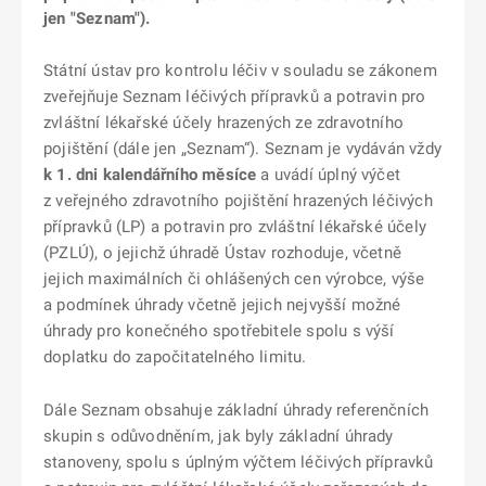
jen "Seznam").
Státní ústav pro kontrolu léčiv v souladu se zákonem
zveřejňuje Seznam léčivých přípravků a potravin pro
zvláštní lékařské účely hrazených ze zdravotního
pojištění (dále jen „Seznam“). Seznam je vydáván vždy
k 1. dni kalendářního měsíce
a uvádí úplný výčet
z veřejného zdravotního pojištění hrazených léčivých
přípravků (LP) a potravin pro zvláštní lékařské účely
(PZLÚ), o jejichž úhradě Ústav rozhoduje, včetně
jejich maximálních či ohlášených cen výrobce, výše
a podmínek úhrady včetně jejich nejvyšší možné
úhrady pro konečného spotřebitele spolu s výší
doplatku do započitatelného limitu.
Dále Seznam obsahuje základní úhrady referenčních
skupin s odůvodněním, jak byly základní úhrady
stanoveny, spolu s úplným výčtem léčivých přípravků