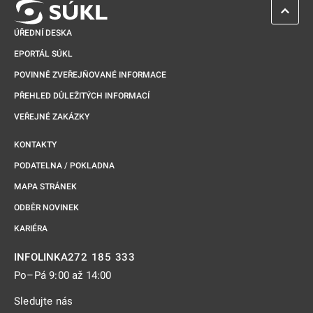
ZPĚT 
ÚŘEDNÍ DESKA
EPORTÁL SÚKL
POVINNĚ ZVEŘEJŇOVANÉ INFORMACE
PŘEHLED DŮLEŽITÝCH INFORMACÍ
VEŘEJNÉ ZAKÁZKY
KONTAKTY
PODATELNA / POKLADNA
MAPA STRÁNEK
ODBĚR NOVINEK
KARIÉRA
272 185 333
INFOLINKA
Po–Pá 9:00 až 14:00
Sledujte nás