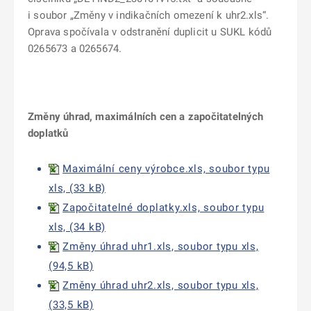
i soubor „Změny v indikačních omezení k uhr2.xls“.
Oprava spočívala v odstranění duplicit u SUKL kódů
0265673 a 0265674.
Změny úhrad, maximálních cen a započitatelných
doplatků
Maximální ceny výrobce.xls, soubor typu
xls, (33 kB)
Započitatelné doplatky.xls, soubor typu
xls, (34 kB)
Změny úhrad uhr1.xls, soubor typu xls,
(94,5 kB)
Změny úhrad uhr2.xls, soubor typu xls,
(33,5 kB)