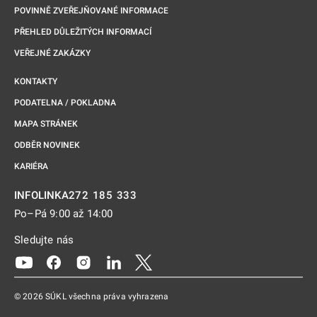
POVINNĚ ZVEŘEJŇOVANÉ INFORMACE
PŘEHLED DŮLEŽITÝCH INFORMACÍ
VEŘEJNÉ ZAKÁZKY
KONTAKTY
PODATELNA / POKLADNA
MAPA STRÁNEK
ODBĚR NOVINEK
KARIÉRA
272 185 333
INFOLINKA
Po–Pá 9:00 až 14:00
Sledujte nás
Odkaz se otevře na nové kartě
Odkaz se otevře na nové kartě
Odkaz se otevře na nové kartě
Odkaz se otevře na nové kartě
Odkaz se otevře na nové kartě
© 2026 SÚKL všechna práva vyhrazena