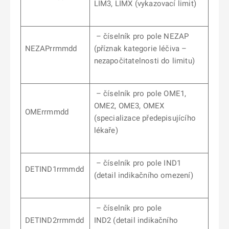
LIM3, LIMX (vykazovací limit)
– číselník pro pole NEZAP
NEZAPrrmmdd
(příznak kategorie léčiva –
nezapočitatelnosti do limitu)
– číselník pro pole OME1,
OME2, OME3, OMEX
OMErrmmdd
(specializace předepisujícího
lékaře)
– číselník pro pole IND1
DETIND1rrmmdd
(detail indikačního omezení)
– číselník pro pole
DETIND2rrmmdd
IND2 (detail indikačního