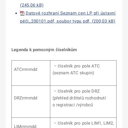
(245,06 kB)
Datové rozhraní Seznam cen LP při ústavní
péči_200101.pdf, soubor typu pdf, (200,03 kB)
Legenda k pomocným číselníkům
– číselník pro pole ATC
ATCrrmmdd
(seznam ATC skupin)
– číselník pro pole DRZ
DRZrrmmdd
(přehled držitelů rozhodnutí
o registraci /výrobců
– číselník pro pole LIM1, LIM2,
LIMrrmmdd