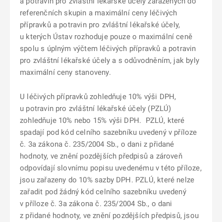
a potravin pro zvláštní lékařské účely zařazených do
referenčních skupin a maximální ceny léčivých
přípravků a potravin pro zvláštní lékařské účely,
u kterých Ústav rozhoduje pouze o maximální ceně
spolu s úplným výčtem léčivých přípravků a potravin
pro zvláštní lékařské účely a s odůvodněním, jak byly
maximální ceny stanoveny.
U léčivých přípravků zohledňuje 10% výši DPH,
u potravin pro zvláštní lékařské účely (PZLÚ)
zohledňuje 10% nebo 15% výši DPH. PZLÚ, které
spadají pod kód celního sazebníku uvedený v příloze
č. 3a zákona č. 235/2004 Sb., o dani z přidané
hodnoty, ve znění pozdějších předpisů a zároveň
odpovídají slovnímu popisu uvedenému v této příloze,
jsou zařazeny do 10% sazby DPH. PZLÚ, které nelze
zařadit pod žádný kód celního sazebníku uvedený
v příloze č. 3a zákona č. 235/2004 Sb., o dani
z přidané hodnoty, ve znění pozdějších předpisů, jsou