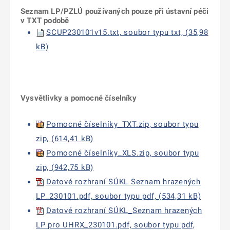
Seznam LP/PZLÚ používaných pouze při ústavní péči
v TXT podobě
SCUP230101v15.txt, soubor typu txt, (35,98
kB)
Vysvětlivky a pomocné číselníky
Pomocné číselníky_TXT.zip, soubor typu
zip, (614,41 kB)
Pomocné číselníky_XLS.zip, soubor typu
zip, (942,75 kB)
Datové rozhraní SÚKL Seznam hrazených
LP_230101.pdf, soubor typu pdf, (534,31 kB)
Datové rozhraní SÚKL_Seznam hrazených
LP pro UHRX_230101.pdf, soubor typu pdf,