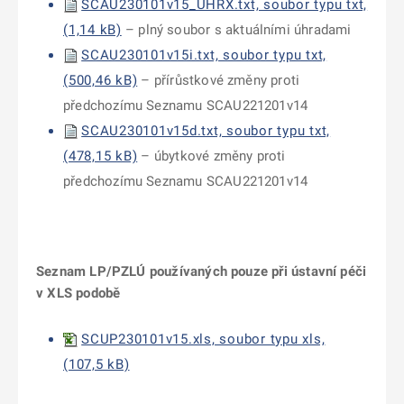
SCAU230101v15_UHRX.txt, soubor typu txt,
(1,14 kB)
– plný soubor s aktuálními úhradami
SCAU230101v15i.txt, soubor typu txt,
(500,46 kB)
– přírůstkové změny proti
předchozímu Seznamu SCAU221201v14
SCAU230101v15d.txt, soubor typu txt,
(478,15 kB)
– úbytkové změny proti
předchozímu Seznamu SCAU221201v14
Seznam LP/PZLÚ používaných pouze při ústavní péči
v XLS podobě
SCUP230101v15.xls, soubor typu xls,
(107,5 kB)