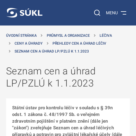
 NA HLAVNÍ OBSAH
Vyhledávání na web
MENU
ÚVODNÍ STRÁNKA
PRŮMYSL A ORGANIZACE
LÉČIVA
CENY A ÚHRADY
PŘEHLEDY CEN A ÚHRAD LÉČIV
SEZNAM CEN A ÚHRAD LP/PZLÚ K 1.1.2023
Seznam cen a úhrad
LP/PZLÚ k 1.1.2023
Státní ústav pro kontrolu léčiv v souladu s § 39n
odst. 1 zákona č. 48/1997 Sb. o veřejném
zdravotním pojištění v platném znění (dále jen
"zákon") zveřejňuje Seznam cen a úhrad léčivých
přípravků a potravin pro zvláštní lékařské účely (dále