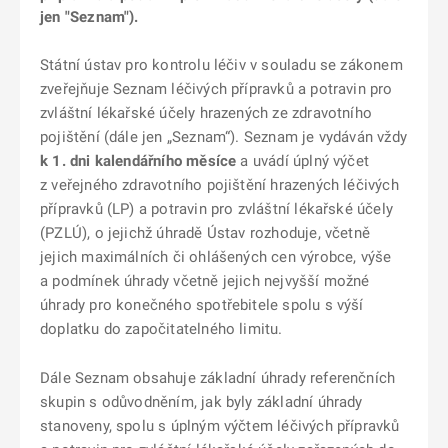
jen "Seznam").
Státní ústav pro kontrolu léčiv v souladu se zákonem
zveřejňuje Seznam léčivých přípravků a potravin pro
zvláštní lékařské účely hrazených ze zdravotního
pojištění (dále jen „Seznam“). Seznam je vydáván vždy
k 1. dni kalendářního měsíce
a uvádí úplný výčet
z veřejného zdravotního pojištění hrazených léčivých
přípravků (LP) a potravin pro zvláštní lékařské účely
(PZLÚ), o jejichž úhradě Ústav rozhoduje, včetně
jejich maximálních či ohlášených cen výrobce, výše
a podmínek úhrady včetně jejich nejvyšší možné
úhrady pro konečného spotřebitele spolu s výší
doplatku do započitatelného limitu.
Dále Seznam obsahuje základní úhrady referenčních
skupin s odůvodněním, jak byly základní úhrady
stanoveny, spolu s úplným výčtem léčivých přípravků