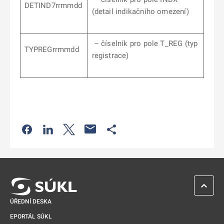
DETIND7rrmmdd
(detail indikačního omezení)
– číselník pro pole T_REG (typ
TYPREGrrmmdd
registrace)
Odkaz se otevře na nové kartě
Odkaz se otevře na nové kartě
Odkaz se otevře na nové kartě
Odkaz se otevře na nové kartě
ZPĚT 
ÚŘEDNÍ DESKA
EPORTÁL SÚKL