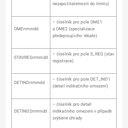
nezapočitatelnosti do limitu)
– číselník pro pole OME1
OMErrmmdd
a OME2 (specializace
předepisujícího lékaře)
– číselník pro pole S_REG (stav
STAVREGrrmmdd
registrace)
– číselník pro pole DET_IND1
DETINDrrmmdd
(detail indikačního omezení)
– číselník pro detail
DETIND2rrmmdd
indikačního omezení v případě
zvýšené úhrady