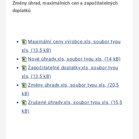
Změny úhrad, maximálních cen a započitatelných
doplatků
Maximální ceny výrobce.xls, soubor typu
xls, (13,5 kB)
Nové úhrady.xls, soubor typu xls, (14 kB)
Započitatelné doplatky.xls, soubor typu
xls, (13,5 kB)
Změny úhrady.xls, soubor typu xls, (20,5
kB)
Zrušené úhrady.xls, soubor typu xls, (15,5
kB)