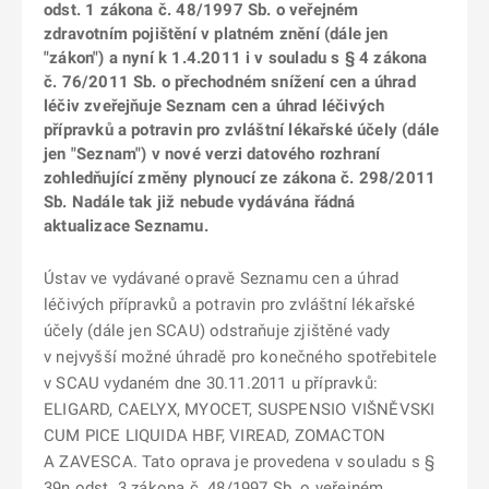
odst. 1 zákona č. 48/1997 Sb. o veřejném
zdravotním pojištění v platném znění (dále jen
"zákon") a nyní k 1.4.2011 i v souladu s § 4 zákona
č. 76/2011 Sb. o přechodném snížení cen a úhrad
léčiv zveřejňuje Seznam cen a úhrad léčivých
přípravků a potravin pro zvláštní lékařské účely (dále
jen "Seznam") v nové verzi datového rozhraní
zohledňující změny plynoucí ze zákona č. 298/2011
Sb. Nadále tak již nebude vydávána řádná
aktualizace Seznamu.
Ústav ve vydávané opravě Seznamu cen a úhrad
léčivých přípravků a potravin pro zvláštní lékařské
účely (dále jen SCAU) odstraňuje zjištěné vady
v nejvyšší možné úhradě pro konečného spotřebitele
v SCAU vydaném dne 30.11.2011 u přípravků:
ELIGARD, CAELYX, MYOCET, SUSPENSIO VIŠNĚVSKI
CUM PICE LIQUIDA HBF, VIREAD, ZOMACTON
A ZAVESCA. Tato oprava je provedena v souladu s §
39n odst. 3 zákona č. 48/1997 Sb. o veřejném