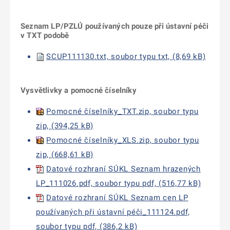
Seznam LP/PZLÚ používaných pouze při ústavní péči
v TXT podobě
SCUP111130.txt, soubor typu txt, (8,69 kB)
Vysvětlivky a pomocné číselníky
Pomocné číselníky_TXT.zip, soubor typu
zip, (394,25 kB)
Pomocné číselníky_XLS.zip, soubor typu
zip, (668,61 kB)
Datové rozhraní SÚKL Seznam hrazených
LP_111026.pdf, soubor typu pdf, (516,77 kB)
Datové rozhraní SÚKL Seznam cen LP
používaných při ústavní péči_111124.pdf,
soubor typu pdf, (386,2 kB)