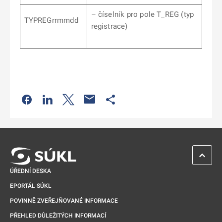
– číselník pro pole T_REG (typ
TYPREGrrmmdd
registrace)
Odkaz se otevře na nové kartě
Odkaz se otevře na nové kartě
Odkaz se otevře na nové kartě
Odkaz se otevře na nové kartě
ZPĚT 
ÚŘEDNÍ DESKA
EPORTÁL SÚKL
POVINNĚ ZVEŘEJŇOVANÉ INFORMACE
PŘEHLED DŮLEŽITÝCH INFORMACÍ