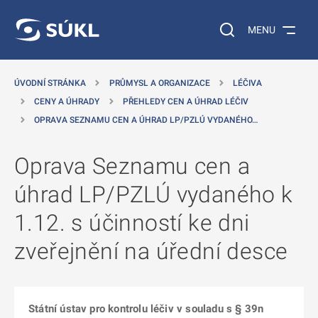
 NA HLAVNÍ OBSAH
Vyhledávání na web
MENU
ÚVODNÍ STRÁNKA
PRŮMYSL A ORGANIZACE
LÉČIVA
CENY A ÚHRADY
PŘEHLEDY CEN A ÚHRAD LÉČIV
OPRAVA SEZNAMU CEN A ÚHRAD LP/PZLÚ VYDANÉHO…
Oprava Seznamu cen a
úhrad LP/PZLÚ vydaného k
1.12. s účinností ke dni
zveřejnění na úřední desce
Státní ústav pro kontrolu léčiv v souladu s § 39n