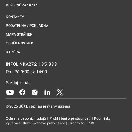
VEŘEJNÉ ZAKÁZKY
KONTAKTY
PODATELNA / POKLADNA
MAPA STRÁNEK
ODBĚR NOVINEK
KARIÉRA
272 185 333
INFOLINKA
Po–Pá 9:00 až 14:00
Sledujte nás
Odkaz se otevře na nové kartě
Odkaz se otevře na nové kartě
Odkaz se otevře na nové kartě
Odkaz se otevře na nové kartě
Odkaz se otevře na nové kartě
© 2026 SÚKL všechna práva vyhrazena
Ochrana osobních údajů
|
Prohlášení o přístupnosti
|
Podmínky
využívání služeb webové prezentace
|
Oznam.to
|
RSS