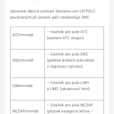
Upravené datové rozhraní Seznamu cen LP/PZLÚ
používaných při ústavní péči neobsahuje DNC
– číselník pro pole ATC
ATCrrmmdd
(seznam ATC skupin)
– číselník pro pole DRZ
DRZrrmmdd
(přehled držitelů rozhodnutí
o registraci /výrobců
– číselník pro pole LIM1
LIMrrmmdd
a LIM2 (vykazovací limit)
– číselník pro pole NEZAP
NEZAPrrmmdd
(příznak kategorie léčiva –