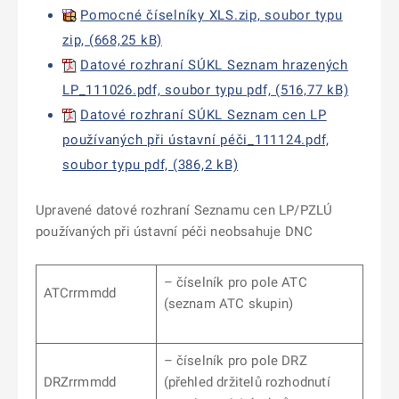
Pomocné číselníky XLS.zip, soubor typu
zip, (668,25 kB)
Datové rozhraní SÚKL Seznam hrazených
LP_111026.pdf, soubor typu pdf, (516,77 kB)
Datové rozhraní SÚKL Seznam cen LP
používaných při ústavní péči_111124.pdf,
soubor typu pdf, (386,2 kB)
Upravené datové rozhraní Seznamu cen LP/PZLÚ
používaných při ústavní péči neobsahuje DNC
– číselník pro pole ATC
ATCrrmmdd
(seznam ATC skupin)
– číselník pro pole DRZ
DRZrrmmdd
(přehled držitelů rozhodnutí