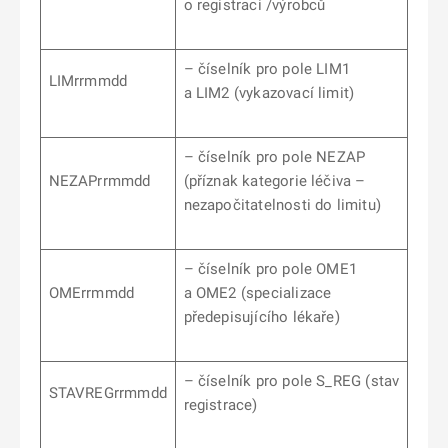
o registraci /výrobců
– číselník pro pole LIM1
LIMrrmmdd
a LIM2 (vykazovací limit)
– číselník pro pole NEZAP
NEZAPrrmmdd
(příznak kategorie léčiva –
nezapočitatelnosti do limitu)
– číselník pro pole OME1
OMErrmmdd
a OME2 (specializace
předepisujícího lékaře)
– číselník pro pole S_REG (stav
STAVREGrrmmdd
registrace)