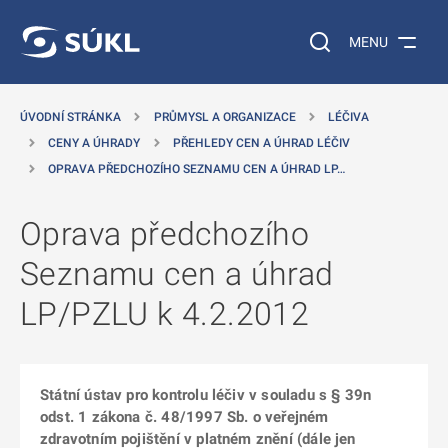
 NA HLAVNÍ OBSAH
Vyhledávání na web
MENU
ÚVODNÍ STRÁNKA
PRŮMYSL A ORGANIZACE
LÉČIVA
CENY A ÚHRADY
PŘEHLEDY CEN A ÚHRAD LÉČIV
OPRAVA PŘEDCHOZÍHO SEZNAMU CEN A ÚHRAD LP…
Oprava předchozího
Seznamu cen a úhrad
LP/PZLU k 4.2.2012
Státní ústav pro kontrolu léčiv v souladu s § 39n
odst. 1 zákona č. 48/1997 Sb. o veřejném
zdravotním pojištění v platném znění (dále jen