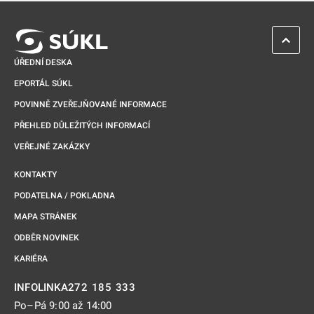
ZPĚT 
ÚŘEDNÍ DESKA
EPORTÁL SÚKL
POVINNĚ ZVEŘEJŇOVANÉ INFORMACE
PŘEHLED DŮLEŽITÝCH INFORMACÍ
VEŘEJNÉ ZAKÁZKY
KONTAKTY
PODATELNA / POKLADNA
MAPA STRÁNEK
ODBĚR NOVINEK
KARIÉRA
272 185 333
INFOLINKA
Po–Pá 9:00 až 14:00