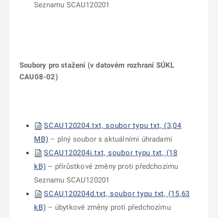
Seznamu SCAU120201
Soubory pro stažení (v datovém rozhraní SÚKL
CAU08-02)
SCAU120204.txt, soubor typu txt, (3,04
MB)
– plný soubor s aktuálními úhradami
SCAU120204i.txt, soubor typu txt, (18
kB)
– přírůstkové změny proti předchozímu
Seznamu SCAU120201
SCAU120204d.txt, soubor typu txt, (15,63
kB)
– úbytkové změny proti předchozímu