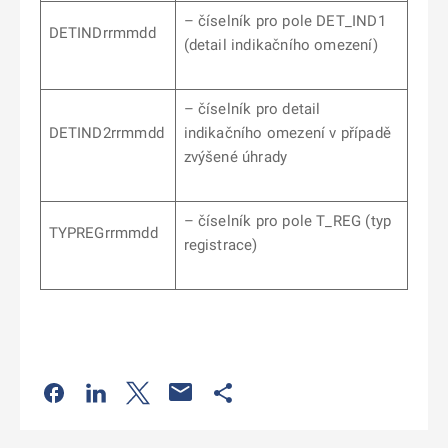
– číselník pro pole DET_IND1
DETINDrrmmdd
(detail indikačního omezení)
– číselník pro detail
DETIND2rrmmdd
indikačního omezení v případě
zvýšené úhrady
– číselník pro pole T_REG (typ
TYPREGrrmmdd
registrace)
Odkaz se otevře na nové kartě
Odkaz se otevře na nové kartě
Odkaz se otevře na nové kartě
Odkaz se otevře na nové kartě