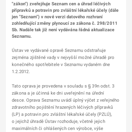
"zákon") zveřejňuje Seznam cen a úhrad léčivých
přípravků a potravin pro zvláštní lékařské účely (dále
jen "Seznam") v nové verzi datového rozhraní
zohledňující změny plynoucí ze zákona č. 298/2011
Sb. Nadále tak již není vydávána řádná aktualizace
Seznamu.
Ústav ve vydávané opravě Seznamu odstraňuje
zejména zjištěné vady v nejvyšší možné úhradě pro
konečného spotřebitele v Seznamu vydaném dne
1.2.2012.
Tato oprava je provedena v souladu s § 39n odst. 3
zákona a je účinná ke dni uveřejnění na úřední
desce. Oprava Seznamu uvádí úplný výčet z veřejného
zdravotního pojištění hrazených léčivých přípravků
(LP) a potravin pro zvláštní lékařské účely (PZLÚ),
o jejichž úhradě Ústav rozhoduje, včetně jejich
maximálních či ohlášených cen výrobce, výše