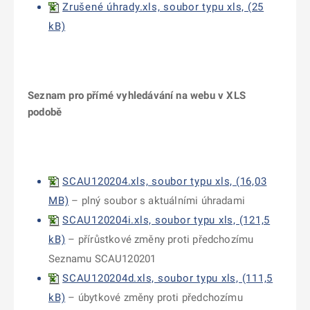
Zrušené úhrady.xls, soubor typu xls, (25
kB)
Seznam pro přímé vyhledávání na webu v XLS
podobě
SCAU120204.xls, soubor typu xls, (16,03
MB)
– plný soubor s aktuálními úhradami
SCAU120204i.xls, soubor typu xls, (121,5
kB)
– přírůstkové změny proti předchozímu
Seznamu SCAU120201
SCAU120204d.xls, soubor typu xls, (111,5
kB)
– úbytkové změny proti předchozímu