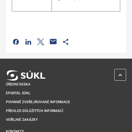
Odkaz se otevře na nové kartě
Odkaz se otevře na nové kartě
Odkaz se otevře na nové kartě
Odkaz se otevře na nové kartě
ZPĚT 
ÚŘEDNÍ DESKA
EPORTÁL SÚKL
POVINNĚ ZVEŘEJŇOVANÉ INFORMACE
PŘEHLED DŮLEŽITÝCH INFORMACÍ
VEŘEJNÉ ZAKÁZKY
KONTAKTY