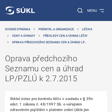
 NA HLAVNÍ OBSAH
Vyhledávání na web
MENU
ÚVODNÍ STRÁNKA
PRŮMYSL A ORGANIZACE
LÉČIVA
CENY A ÚHRADY
PŘEHLEDY CEN A ÚHRAD LÉČIV
OPRAVA PŘEDCHOZÍHO SEZNAMU CEN A ÚHRAD LP…
Oprava předchozího
Seznamu cen a úhrad
LP/PZLÚ k 2.7.2015
Státní ústav pro kontrolu léčiv v souladu s § 39n
odst. 1 zákona č. 48/1997 Sb. o veřejném
zdravotním pojištění v platném znění (dále jen