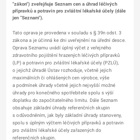
"zákon") zveřejňuje Seznam cen a úhrad léčivých
přípravků a potravin pro zvláštní lékařské účely (dále
jen "Seznam").
Tato oprava je provedena v souladu s § 39n odst. 3
zákona a je účinná ke dni uveřejnění na úřední desce.
Oprava Seznamu uvádí úplný výčet z veřejného
zdravotního pojištění hrazených léčivých přípravků
(LP) a potravin pro zvláštní lékařské účely (PZLÚ),
o jejichž úhradě Ústav rozhoduje, včetně jejich
maximálních či ohlášených cen výrobce, výše
a podmínek úhrady včetně jejich nejvyšší možné
úhrady pro konečného spotřebitele spolu s výší
doplatku do započitatelného limitu. Dále Seznam
obsahuje základní úhrady referenčních skupin
s odůvodněním, jak byly základní úhrady stanoveny,
spolu s úplným výčtem léčivých přípravků a potravin
pro zvláštní lékařské účely zařazených do
referenčních skupin.