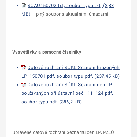
SCAU150702.txt, soubor typu txt, (2,83
MB)
– plný
soubor s aktuálními úhradami
Vysvětlivky a pomocné číselníky
Datové rozhraní SÚKL Seznam hrazených
LP_150701.pdf, soubor typu pdf, (237,45 kB)
Datové rozhraní SÚKL Seznam cen LP
používaných při ústavní péči_111124.pdf,
soubor typu pdf, (386,2 kB)
Upravené datové rozhraní Seznamu cen LP/PZLÚ