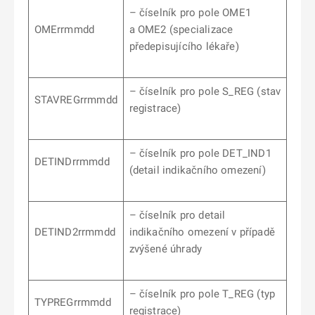
– číselník pro pole OME1
OMErrmmdd
a OME2 (specializace
předepisujícího lékaře)
– číselník pro pole S_REG (stav
STAVREGrrmmdd
registrace)
– číselník pro pole DET_IND1
DETINDrrmmdd
(detail indikačního omezení)
– číselník pro detail
DETIND2rrmmdd
indikačního omezení v případě
zvýšené úhrady
– číselník pro pole T_REG (typ
TYPREGrrmmdd
registrace)