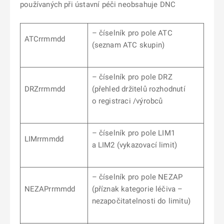
používaných při ústavní péči neobsahuje DNC
– číselník pro pole ATC
ATCrrmmdd
(seznam ATC skupin)
– číselník pro pole DRZ
DRZrrmmdd
(přehled držitelů rozhodnutí
o registraci /výrobců
– číselník pro pole LIM1
LIMrrmmdd
a LIM2 (vykazovací limit)
– číselník pro pole NEZAP
NEZAPrrmmdd
(příznak kategorie léčiva –
nezapočitatelnosti do limitu)