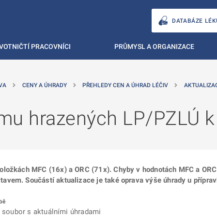
DATABÁZE LÉK
VOTNIČTÍ PRACOVNÍCI
PRŮMYSL A ORGANIZACE
VA
CENY A ÚHRADY
PŘEHLEDY CEN A ÚHRAD LÉČIV
AKTUALIZA
mu hrazených LP/PZLÚ k
položkách MFC (16x) a ORC (71x). Chyby v hodnotách MFC a ORC 
avem. Součástí aktualizace je také oprava výše úhrady u příprav
bě
ý soubor s aktuálními úhradami