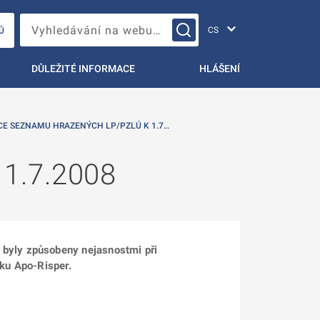
Změna jazyka
Vyhledávání na webu…
Ů
DŮLEŽITÉ INFORMACE
HLÁŠENÍ
CE SEZNAMU HRAZENÝCH LP/PZLÚ K 1.7…
 1.7.2008
byly způsobeny nejasnostmi při
ku Apo-Risper.