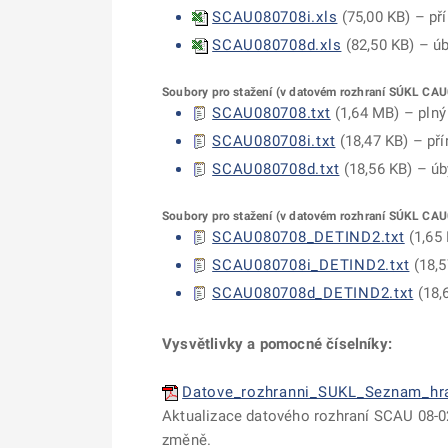
SCAU080708i.xls
(
75,00 KB
) – p
SCAU080708d.xls
(
82,50 KB
) – ú
Soubory pro stažení (v datovém rozhraní SÚKL CA
SCAU080708.txt
(
1,64 MB
) – pln
SCAU080708i.txt
(
18,47 KB
) – p
SCAU080708d.txt
(
18,56 KB
) – ú
Soubory pro stažení (v datovém rozhraní SÚKL CA
SCAU080708_DETIND2.txt
(
1,65
SCAU080708i_DETIND2.txt
(
18,
SCAU080708d_DETIND2.txt
(
18,
Vysvětlivky a pomocné číselníky:
Datove_rozhranni_SUKL_Seznam_hr
Aktualizace datového rozhraní SCAU 08-02
změně.