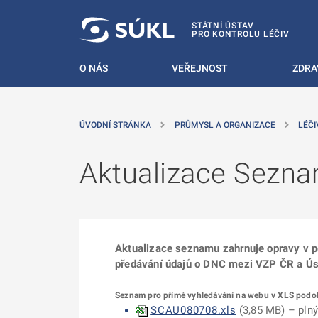
 NA HLAVNÍ OBSAH
STÁTNÍ ÚSTAV
PRO KONTROLU LÉČIV
O NÁS
VEŘEJNOST
ZDRA
ÚVODNÍ STRÁNKA
PRŮMYSL A ORGANIZACE
LÉČI
Aktualizace Sezna
Aktualizace seznamu zahrnuje opravy v 
předávání údajů o DNC mezi VZP ČR a Úst
Seznam pro přímé vyhledávání na webu v XLS podo
SCAU080708.xls
(
3,85 MB
) – pln