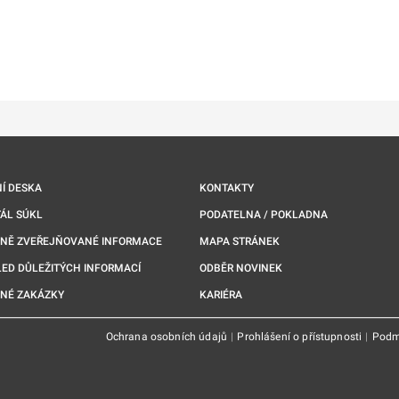
ě
é kartě
ře na nové kartě
Í DESKA
KONTAKTY
ÁL SÚKL
PODATELNA / POKLADNA
NNĚ ZVEŘEJŇOVANÉ INFORMACE
MAPA STRÁNEK
ED DŮLEŽITÝCH INFORMACÍ
ODBĚR NOVINEK
NÉ ZAKÁZKY
KARIÉRA
Ochrana osobních údajů
|
Prohlášení o přístupnosti
|
Podm