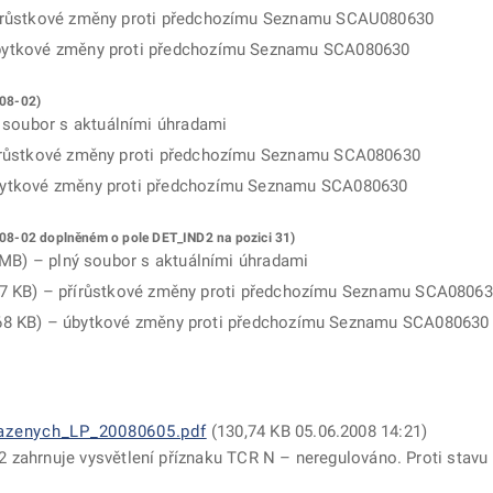
řírůstkové změny proti předchozímu Seznamu SCAU080630
bytkové změny proti předchozímu Seznamu SCA080630
U08-02)
ý soubor s aktuálními úhradami
řírůstkové změny proti předchozímu Seznamu SCA080630
bytkové změny proti předchozímu Seznamu SCA080630
U08-02 doplněném o pole DET_IND2 na pozici 31)
 MB
) – plný soubor s aktuálními úhradami
57 KB
) – přírůstkové změny proti předchozímu Seznamu SCA0806
68 KB
) – úbytkové změny proti předchozímu Seznamu SCA080630
azenych_LP_20080605.pdf
(130,74 KB 05.06.2008 14:21)
 zahrnuje vysvětlení příznaku TCR N – neregulováno. Proti stavu