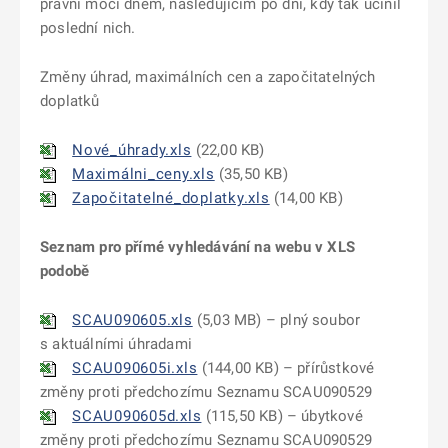
právní moci dnem, následujícím po dni, kdy tak učinil
poslední nich.
Změny úhrad, maximálních cen a započitatelných
doplatků
Nové_úhrady.xls
(
22,00 KB
)
Maximálni_ceny.xls
(
35,50 KB
)
Započitatelné_doplatky.xls
(
14,00 KB
)
Seznam pro přímé vyhledávání na webu v XLS
podobě
SCAU090605.xls
(
5,03 MB
)
– plný soubor
s aktuálními úhradami
SCAU090605i.xls
(
144,00 KB
) – přírůstkové
změny proti předchozímu Seznamu SCAU090529
SCAU090605d.xls
(
115,50 KB
) – úbytkové
změny proti předchozímu Seznamu SCAU090529