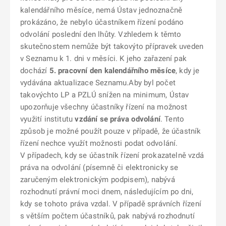
kalendářního měsíce, nemá Ústav jednoznačně
prokázáno, že nebylo účastníkem řízení podáno
odvolání poslední den lhůty. Vzhledem k těmto
skutečnostem nemůže být takovýto přípravek uveden
v Seznamu k 1. dni v měsíci. K jeho zařazení pak
dochází
5. pracovní den kalendářního měsíce
, kdy je
vydávána aktualizace Seznamu.Aby byl počet
takovýchto LP a PZLÚ snížen na minimum, Ústav
upozorňuje všechny účastníky řízení na možnost
využití institutu
vzdání se práva odvolání
. Tento
způsob je možné použít pouze v případě, že účastník
řízení nechce využít možnosti podat odvolání.
V případech, kdy se účastník řízení prokazatelně vzdá
práva na odvolání (písemně či elektronicky se
zaručeným elektronickým podpisem), nabývá
rozhodnutí právní moci dnem, následujícím po dni,
kdy se tohoto práva vzdal. V případě správních řízení
s větším počtem účastníků, pak nabývá rozhodnutí