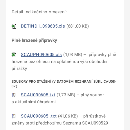
Detail indikačního omezení:
DETIND1_090605.xls
(
681,00 KB
)
Plně hrazené přípravky
SCAUPH090605.xls
(
1,03 MB
) – přípravky plně
hrazené bez ohledu na uplatněnou výši obchodní
přirážky
SOUBORY PRO STAŽENÍ (V DATOVÉM ROZHRANÍ SÚKL CAU08-
02)
SCAU090605.txt
(
1,73 MB
) –
plný soubor
s aktuálními úhradami
SCAU090605i.txt
(
41,06 KB
) – přírůstkové
změny proti předchozímu Seznamu SCAU090529