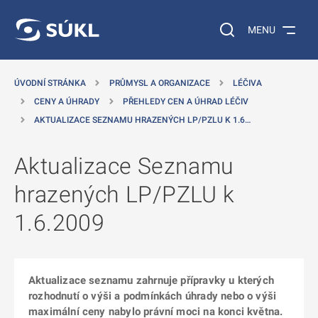
 NA HLAVNÍ OBSAH
Vyhledávání na web
MENU
ÚVODNÍ STRÁNKA
PRŮMYSL A ORGANIZACE
LÉČIVA
CENY A ÚHRADY
PŘEHLEDY CEN A ÚHRAD LÉČIV
AKTUALIZACE SEZNAMU HRAZENÝCH LP/PZLU K 1.6…
Aktualizace Seznamu
hrazených LP/PZLU k
1.6.2009
Aktualizace seznamu zahrnuje přípravky u kterých
rozhodnutí o výši a podmínkách úhrady nebo o výši
maximální ceny nabylo právní moci na konci května.