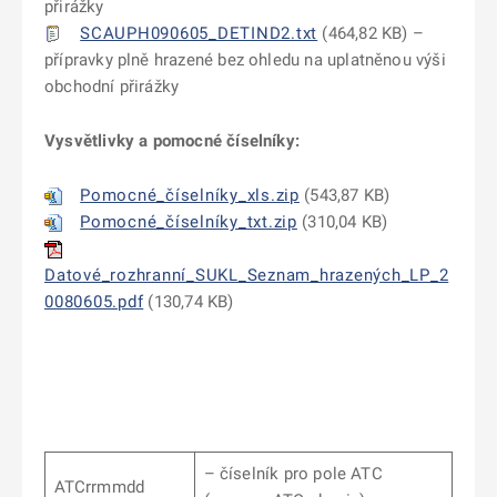
přirážky
SCAUPH090605_DETIND2.txt
(
464,82 KB) –
přípravky plně hrazené bez ohledu na uplatněnou výši
obchodní přirážky
Vysvětlivky a pomocné číselníky:
Pomocné_číselníky_xls.zip
(
543,87 KB
)
Pomocné_číselníky_txt.zip
(
310,04 KB
)
Datové_rozhranní_SUKL_Seznam_hrazených_LP_2
0080605.pdf
(
130,74 KB
)
– číselník pro pole ATC
ATCrrmmdd