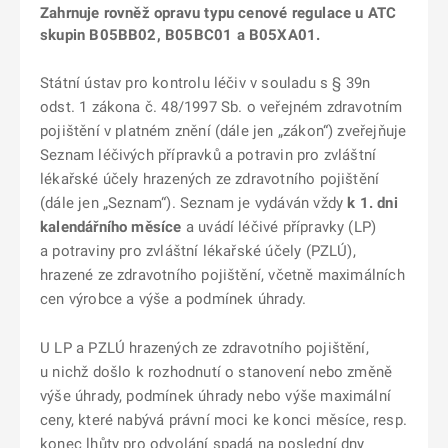
Zahrnuje rovněž opravu typu cenové regulace u ATC
skupin B05BB02, B05BC01 a B05XA01.
Státní ústav pro kontrolu léčiv v souladu s § 39n
odst. 1 zákona č. 48/1997 Sb. o veřejném zdravotním
pojištění v platném znění (dále jen „zákon“) zveřejňuje
Seznam léčivých přípravků a potravin pro zvláštní
lékařské účely hrazených ze zdravotního pojištění
(dále jen „Seznam“). Seznam je vydáván vždy
k 1. dni
kalendářního měsíce
a uvádí léčivé přípravky (LP)
a potraviny pro zvláštní lékařské účely (PZLÚ),
hrazené ze zdravotního pojištění, včetně maximálních
cen výrobce a výše a podmínek úhrady.
U LP a PZLÚ hrazených ze zdravotního pojištění,
u nichž došlo k rozhodnutí o stanovení nebo změně
výše úhrady, podmínek úhrady nebo výše maximální
ceny, které nabývá právní moci ke konci měsíce, resp.
konec lhůty pro odvolání spadá na poslední dny