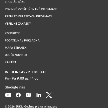
EPORTÁL SÚKL
POVINNĚ ZVEŘEJŇOVANÉ INFORMACE
PŘEHLED DŮLEŽITÝCH INFORMACÍ
VEŘEJNÉ ZAKÁZKY
KONTAKTY
PODATELNA / POKLADNA
MAPA STRÁNEK
ODBĚR NOVINEK
KARIÉRA
272 185 333
INFOLINKA
Po–Pá 9:00 až 14:00
Sledujte nás
Odkaz se otevře na nové kartě
Odkaz se otevře na nové kartě
Odkaz se otevře na nové kartě
Odkaz se otevře na nové kartě
Odkaz se otevře na nové kartě
© 2026 SÚKL všechna práva vyhrazena