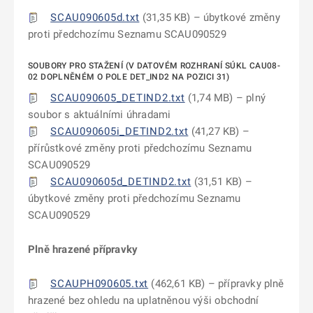
SCAU090605d.txt
(
31,35 KB
) – úbytkové změny
proti předchozímu Seznamu SCAU090529
SOUBORY PRO STAŽENÍ (V DATOVÉM ROZHRANÍ SÚKL CAU08-
02 DOPLNĚNÉM O POLE DET_IND2 NA POZICI 31)
SCAU090605_DETIND2.txt
(
1,74 MB
) –
plný
soubor s aktuálními úhradami
SCAU090605i_DETIND2.txt
(
41,27 KB
) –
přírůstkové změny proti předchozímu Seznamu
SCAU090529
SCAU090605d_DETIND2.txt
(
31,51 KB
) –
úbytkové změny proti předchozímu Seznamu
SCAU090529
Plně hrazené přípravky
SCAUPH090605.txt
(
462,61 KB
)
– přípravky plně
hrazené bez ohledu na uplatněnou výši obchodní