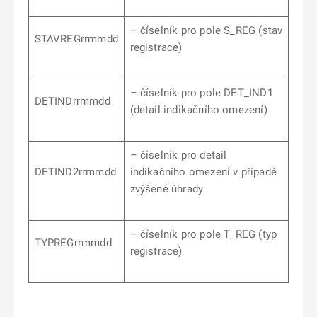
– číselník pro pole S_REG (stav
STAVREGrrmmdd
registrace)
– číselník pro pole DET_IND1
DETINDrrmmdd
(detail indikačního omezení)
– číselník pro detail
DETIND2rrmmdd
indikačního omezení v případě
zvýšené úhrady
– číselník pro pole T_REG (typ
TYPREGrrmmdd
registrace)