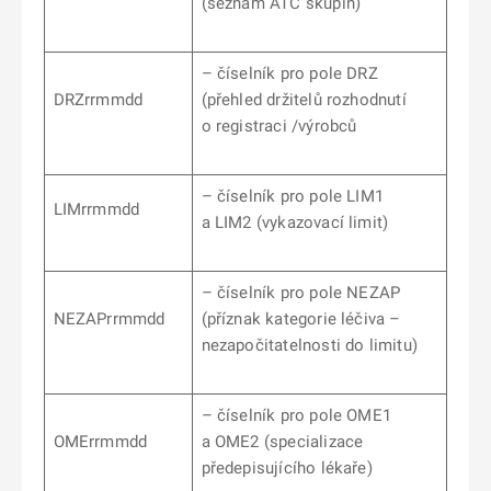
(seznam ATC skupin)
– číselník pro pole DRZ
DRZrrmmdd
(přehled držitelů rozhodnutí
o registraci /výrobců
– číselník pro pole LIM1
LIMrrmmdd
a LIM2 (vykazovací limit)
– číselník pro pole NEZAP
NEZAPrrmmdd
(příznak kategorie léčiva –
nezapočitatelnosti do limitu)
– číselník pro pole OME1
OMErrmmdd
a OME2 (specializace
předepisujícího lékaře)