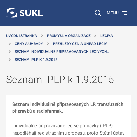
 NA HLAVNÍ OBSAH
Vyhledávání na web
MENU
ÚVODNÍ STRÁNKA
PRŮMYSL A ORGANIZACE
LÉČIVA
CENY A ÚHRADY
PŘEHLEDY CEN A ÚHRAD LÉČIV
SEZNAM INDIVIDUÁLNĚ PŘIPRAVOVANÝCH LÉČIVÝCH…
SEZNAM IPLP K 1.9.2015
Seznam IPLP k 1.9.2015
Seznam individuálně připravovaných LP, transfuzních
přípravků a radiofarmak.
Individuálně připravované léčivé přípravky (IPLP)
nepodléhají registračnímu procesu, proto Státní ústav