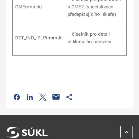
OMErrmmdd
a OME2 (specializace
předepisujícího lékaře)
– číselník pro detail
DET_IND_IPLPrrmmdd
indikačního omezení
Odkaz se otevře na nové kartě
Odkaz se otevře na nové kartě
Odkaz se otevře na nové kartě
Odkaz se otevře na nové kartě
ZPĚT 