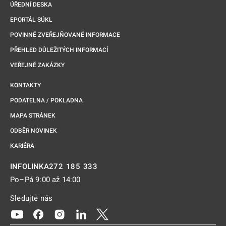
ÚŘEDNÍ DESKA
EPORTÁL SÚKL
POVINNĚ ZVEŘEJŇOVANÉ INFORMACE
PŘEHLED DŮLEŽITÝCH INFORMACÍ
VEŘEJNÉ ZAKÁZKY
KONTAKTY
PODATELNA / POKLADNA
MAPA STRÁNEK
ODBĚR NOVINEK
KARIÉRA
272 185 333
INFOLINKA
Po–Pá 9:00 až 14:00
Sledujte nás
Odkaz se otevře na nové kartě
Odkaz se otevře na nové kartě
Odkaz se otevře na nové kartě
Odkaz se otevře na nové kartě
Odkaz se otevře na nové kartě