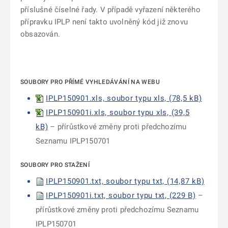
příslušné číselné řady. V případě vyřazení některého
přípravku IPLP není takto uvolněný kód již znovu
obsazován.
SOUBORY PRO PŘÍMÉ VYHLEDÁVÁNÍ NA WEBU
IPLP150901.xls, soubor typu xls, (78,5 kB)
IPLP150901i.xls, soubor typu xls, (39,5
kB)
– přírůstkové změny proti předchozímu
Seznamu IPLP150701
SOUBORY PRO STAŽENÍ
IPLP150901.txt, soubor typu txt, (14,87 kB)
IPLP150901i.txt, soubor typu txt, (229 B)
–
přírůstkové změny proti předchozímu Seznamu
IPLP150701