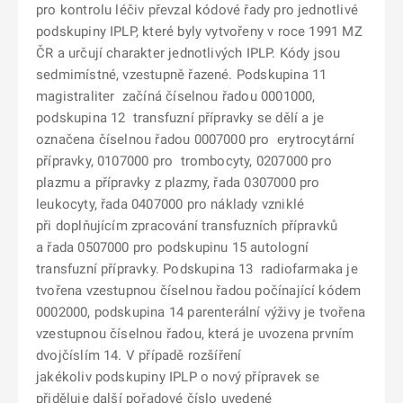
pro kontrolu léčiv převzal kódové řady pro jednotlivé
podskupiny IPLP, které byly vytvořeny v roce 1991 MZ
ČR a určují charakter jednotlivých IPLP. Kódy jsou
sedmimístné, vzestupně řazené. Podskupina 11
magistraliter začíná číselnou řadou 0001000,
podskupina 12 transfuzní přípravky se dělí a je
označena číselnou řadou 0007000 pro erytrocytární
přípravky, 0107000 pro trombocyty, 0207000 pro
plazmu a přípravky z plazmy, řada 0307000 pro
leukocyty, řada 0407000 pro náklady vzniklé
při doplňujícím zpracování transfuzních přípravků
a řada 0507000 pro podskupinu 15 autologní
transfuzní přípravky. Podskupina 13 radiofarmaka je
tvořena vzestupnou číselnou řadou počínající kódem
0002000, podskupina 14 parenterální výživy je tvořena
vzestupnou číselnou řadou, která je uvozena prvním
dvojčíslím 14. V případě rozšíření
jakékoliv podskupiny IPLP o nový přípravek se
přiděluje další pořadové číslo uvedené