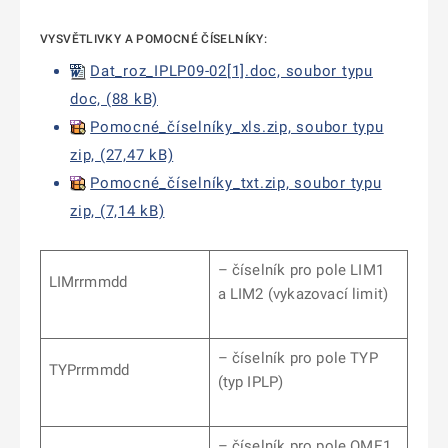
VYSVĚTLIVKY A POMOCNÉ ČÍSELNÍKY:
Dat_roz_IPLP09-02[1].doc, soubor typu
doc, (88 kB)
Pomocné_číselníky_xls.zip, soubor typu
zip, (27,47 kB)
Pomocné_číselníky_txt.zip, soubor typu
zip, (7,14 kB)
– číselník pro pole LIM1
LIMrrmmdd
a LIM2 (vykazovací limit)
– číselník pro pole TYP
TYPrrmmdd
(typ IPLP)
– číselník pro pole OME1