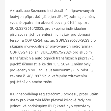
Aktualizace Seznamu individuálně připravovaných
léčivých přípravků (dále jen „IPLP“) zahrnuje změny
vydané opatřením obecné povahy 01-24, sp. zn.
SUKLS272610/2023, pro skupinu individuálně
připravovaných parenterálních výživ pro domácí
terapii a OOP 02-24, sp. zn. SUKLS295680/2023 pro
skupinu individuálně připravovaných radiofarmak,
OOP 03-24 sp. zn. SUKLS30575/2024 pro skupiny
transfuzních a autologních transfuzních přípravků,
jejichž účinnost je ke dni 1. 3. 2024. Změny byly
provedeny v souladu s ustanovením § 15, odst. 5,
zákona č. 48/1997 Sb. o veřejném zdravotním
pojištění v platném znění.
IPLP nepodléhají registračnímu procesu, proto Státní
ústav pro kontrolu léčiv převzal kódové řady pro
jednotlivé podskupiny IPLP, které byly vytvořeny