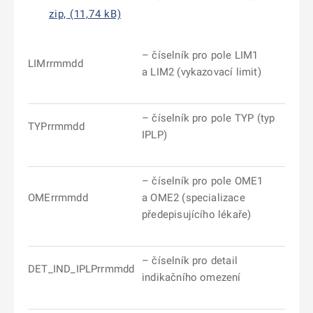
zip, (11,74 kB)
– číselník pro pole LIM1
LIMrrmmdd
a LIM2 (vykazovací limit)
– číselník pro pole TYP (typ
TYPrrmmdd
IPLP)
– číselník pro pole OME1
OMErrmmdd
a OME2 (specializace
předepisujícího lékaře)
– číselník pro detail
DET_IND_IPLPrrmmdd
indikačního omezení