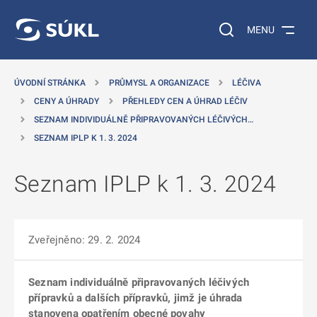
 NA HLAVNÍ OBSAH
Vyhledávání na web
MENU
ÚVODNÍ STRÁNKA
PRŮMYSL A ORGANIZACE
LÉČIVA
CENY A ÚHRADY
PŘEHLEDY CEN A ÚHRAD LÉČIV
SEZNAM INDIVIDUÁLNĚ PŘIPRAVOVANÝCH LÉČIVÝCH…
SEZNAM IPLP K 1. 3. 2024
Seznam IPLP k 1. 3. 2024
Zveřejněno: 29. 2. 2024
Seznam individuálně připravovaných léčivých
přípravků a dalších přípravků, jimž je úhrada
stanovena opatřením obecné povahy