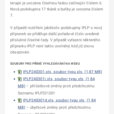
terapii je uvozena číselnou řadou začínající číslem 6.
Nová podskupina 17 tkáně a buňky je uvozena číslem
7.
V případě rozšíření jakékoliv podskupiny IPLP o nový
přípravek se přiděluje další pořadové číslo uvedené
příslušné číselné řady. V případě vyřazení některého
přípravku IPLP není takto uvolněný kód již znovu
obsazován.
SOUBORY PRO PŘÍMÉ VYHLEDÁVÁNÍ NA WEBU
IPLP240301.xls, soubor typu xls, (1,87 MB)
IPLP240301i.xls, soubor typu xls, (1,84
MB)
– přírůstkové změny proti předchozímu
Seznamu IPLP231201
IPLP240301d.xls, soubor typu xls, (1,84
MB)
– úbytkové změny proti předchozímu