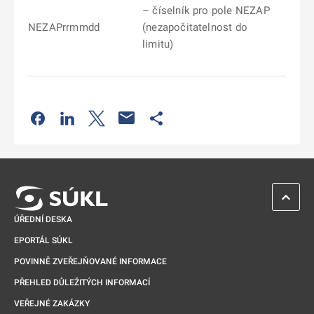
– číselník pro pole NEZAP
NEZAPrrmmdd
(nezapočitatelnost do
limitu)
Odkaz se otevře na nové kartě
Odkaz se otevře na nové kartě
Odkaz se otevře na nové kartě
Odkaz se otevře na nové kartě
ZPĚT 
ÚŘEDNÍ DESKA
EPORTÁL SÚKL
POVINNĚ ZVEŘEJŇOVANÉ INFORMACE
PŘEHLED DŮLEŽITÝCH INFORMACÍ
VEŘEJNÉ ZAKÁZKY