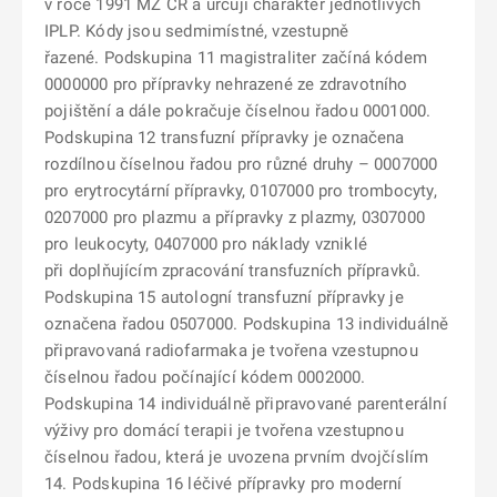
v roce 1991 MZ ČR a určují charakter jednotlivých
IPLP. Kódy jsou sedmimístné, vzestupně
řazené. Podskupina 11 magistraliter začíná kódem
0000000 pro přípravky nehrazené ze zdravotního
pojištění a dále pokračuje číselnou řadou 0001000.
Podskupina 12 transfuzní přípravky je označena
rozdílnou číselnou řadou pro různé druhy – 0007000
pro erytrocytární přípravky, 0107000 pro trombocyty,
0207000 pro plazmu a přípravky z plazmy, 0307000
pro leukocyty, 0407000 pro náklady vzniklé
při doplňujícím zpracování transfuzních přípravků.
Podskupina 15 autologní transfuzní přípravky je
označena řadou 0507000. Podskupina 13 individuálně
připravovaná radiofarmaka je tvořena vzestupnou
číselnou řadou počínající kódem 0002000.
Podskupina 14 individuálně připravované parenterální
výživy pro domácí terapii je tvořena vzestupnou
číselnou řadou, která je uvozena prvním dvojčíslím
14. Podskupina 16 léčivé přípravky pro moderní