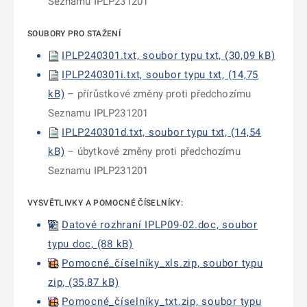
Seznamu IPLP231201
SOUBORY PRO STAŽENÍ
IPLP240301.txt, soubor typu txt, (30,09 kB)
IPLP240301i.txt, soubor typu txt, (14,75
kB)
– přírůstkové změny proti předchozímu
Seznamu IPLP231201
IPLP240301d.txt, soubor typu txt, (14,54
kB)
– úbytkové změny proti předchozímu
Seznamu IPLP231201
VYSVĚTLIVKY A POMOCNÉ ČÍSELNÍKY:
Datové rozhraní IPLP09-02.doc, soubor
typu doc, (88 kB)
Pomocné_číselníky_xls.zip, soubor typu
zip, (35,87 kB)
Pomocné_číselníky_txt.zip, soubor typu