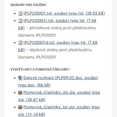
SOUBORY PRO STAŽENÍ
IPLP230301.txt, soubor typu txt, (29,03 kB)
IPLP230301i.txt, soubor typu txt, (7,68
kB)
– přírůstkové změny proti předchozímu
Seznamu IPLP230201
IPLP230301d.txt, soubor typu txt, (7,68
kB)
– úbytkové změny proti předchozímu
Seznamu IPLP230201
VYSVĚTLIVKY A POMOCNÉ ČÍSELNÍKY:
Datové rozhraní IPLP09-02.doc, soubor
typu doc, (88 kB)
Pomocné_číselníky_xls.zip, soubor typu
zip, (35,87 kB)
Pomocné_číselníky_txt.zip, soubor typu
zip, (11,14 kB)