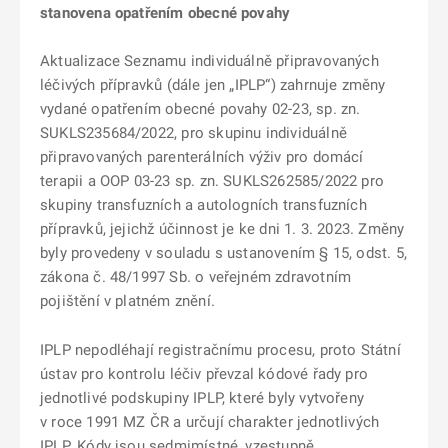
stanovena opatřením obecné povahy
Aktualizace Seznamu individuálně připravovaných
léčivých přípravků (dále jen „IPLP“) zahrnuje změny
vydané opatřením obecné povahy 02-23, sp. zn.
SUKLS235684/2022, pro skupinu individuálně
připravovaných parenterálních výživ pro domácí
terapii a OOP 03-23 sp. zn. SUKLS262585/2022 pro
skupiny transfuzních a autologních transfuzních
přípravků, jejichž účinnost je ke dni 1. 3. 2023. Změny
byly provedeny v souladu s ustanovením § 15, odst. 5,
zákona č. 48/1997 Sb. o veřejném zdravotním
pojištění v platném znění.
IPLP nepodléhají registračnímu procesu, proto Státní
ústav pro kontrolu léčiv převzal kódové řady pro
jednotlivé podskupiny IPLP, které byly vytvořeny
v roce 1991 MZ ČR a určují charakter jednotlivých
IPLP. Kódy jsou sedmimístné, vzestupně