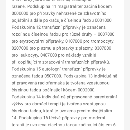
řazené. Podskupina 11 magistraliter začíná kódem
0000000 pro přípravky nehrazené ze zdravotního
pojištění a dále pokračuje číselnou řadou 0001000.
Podskupina 12 transfuzní přípravky je označena
rozdílnou číselnou řadou pro různé druhy – 0007000
pro erytrocytární přípravky, 0107000 pro trombocyty,
0207000 pro plazmu a přípravky z plazmy, 0307000
pro leukocyty, 0407000 pro náklady vzniklé
při doplňujícím zpracování transfuzních přípravků.
Podskupina 15 autologní transfuzní přípravky je
označena řadou 0507000. Podskupina 13 individuálně
připravovaná radiofarmaka je tvořena vzestupnou
číselnou řadou počínající kódem 0002000.
Podskupina 14 individuálně připravované parenterální
výživy pro domácí terapii je tvořena vzestupnou
číselnou řadou, která je uvozena prvním dvojčíslím
14. Podskupina 16 léčivé přípravky pro moderní
terapii je uvozena číselnou řadou začínající číslem 6.