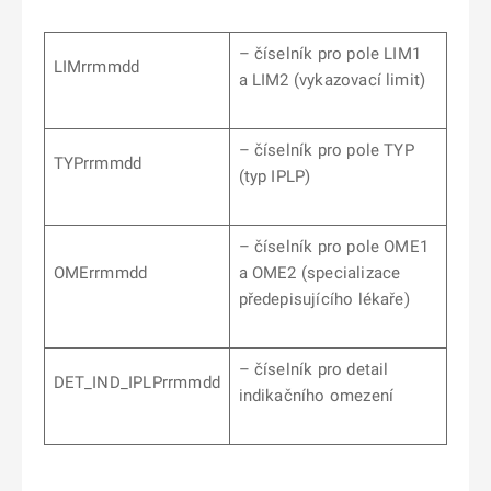
– číselník pro pole LIM1
LIMrrmmdd
a LIM2 (vykazovací limit)
– číselník pro pole TYP
TYPrrmmdd
(typ IPLP)
– číselník pro pole OME1
OMErrmmdd
a OME2 (specializace
předepisujícího lékaře)
– číselník pro detail
DET_IND_IPLPrrmmdd
indikačního omezení