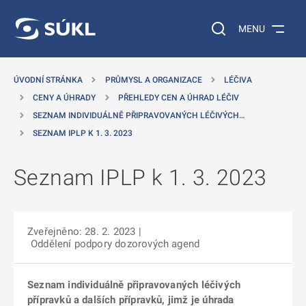
 NA HLAVNÍ OBSAH
Vyhledávání na web
MENU
ÚVODNÍ STRÁNKA
PRŮMYSL A ORGANIZACE
LÉČIVA
CENY A ÚHRADY
PŘEHLEDY CEN A ÚHRAD LÉČIV
SEZNAM INDIVIDUÁLNĚ PŘIPRAVOVANÝCH LÉČIVÝCH…
SEZNAM IPLP K 1. 3. 2023
Seznam IPLP k 1. 3. 2023
Zveřejněno: 28. 2. 2023
|
Oddělení podpory dozorových agend
Seznam individuálně připravovaných léčivých
přípravků a dalších přípravků, jimž je úhrada