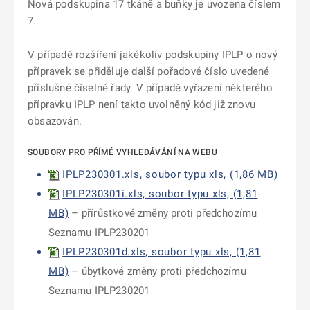
Nová podskupina 17 tkáně a buňky je uvozena číslem
7.
V případě rozšíření jakékoliv podskupiny IPLP o nový
přípravek se přiděluje další pořadové číslo uvedené
příslušné číselné řady. V případě vyřazení některého
přípravku IPLP není takto uvolněný kód již znovu
obsazován.
SOUBORY PRO PŘÍMÉ VYHLEDÁVÁNÍ NA WEBU
IPLP230301.xls, soubor typu xls, (1,86 MB)
IPLP230301i.xls, soubor typu xls, (1,81
MB)
– přírůstkové změny proti předchozímu
Seznamu IPLP230201
IPLP230301d.xls, soubor typu xls, (1,81
MB)
– úbytkové změny proti předchozímu
Seznamu IPLP230201