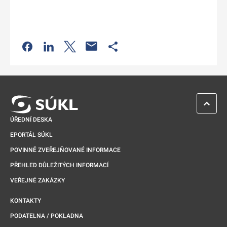
Odkaz se otevře na nové kartě
Odkaz se otevře na nové kartě
Odkaz se otevře na nové kartě
Odkaz se otevře na nové kartě
ZPĚT 
ÚŘEDNÍ DESKA
EPORTÁL SÚKL
POVINNĚ ZVEŘEJŇOVANÉ INFORMACE
PŘEHLED DŮLEŽITÝCH INFORMACÍ
VEŘEJNÉ ZAKÁZKY
KONTAKTY
PODATELNA / POKLADNA