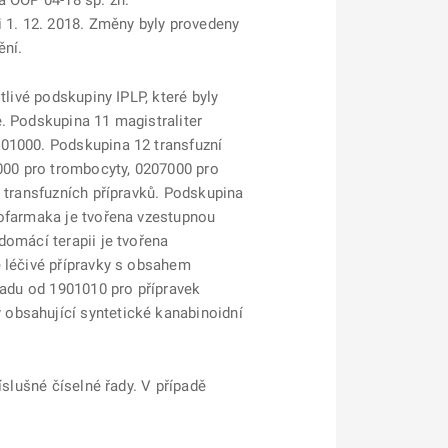
a OOP 04-18 sp. zn.
i 1. 12. 2018. Změny byly provedeny
ění.
tlivé podskupiny IPLP, které byly
. Podskupina 11 magistraliter
001000. Podskupina 12 transfuzní
7000 pro trombocyty, 0207000 pro
í transfuzních přípravků. Podskupina
iofarmaka je tvořena vzestupnou
domácí terapii je tvořena
é léčivé přípravky s obsahem
řadu od 1901010 pro přípravek
 obsahující syntetické kanabinoidní
íslušné číselné řady. V případě