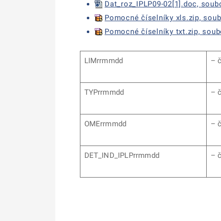
Dat_roz_IPLP09-02[1].doc, soubo
Pomocné číselníky xls.zip, soubo
Pomocné číselníky txt.zip, soubo
LIMrrmmdd
– č
TYPrrmmdd
– č
OMErrmmdd
– č
DET_IND_IPLPrrmmdd
– č