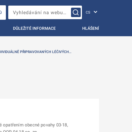
Změna jazyka
Vyhledávání na webu…
Ů
DŮLEŽITÉ INFORMACE
HLÁŠENÍ
DIVIDUÁLNĚ PŘIPRAVOVANÝCH LÉČIVÝCH…
né opatřením obecné povahy 03-18,