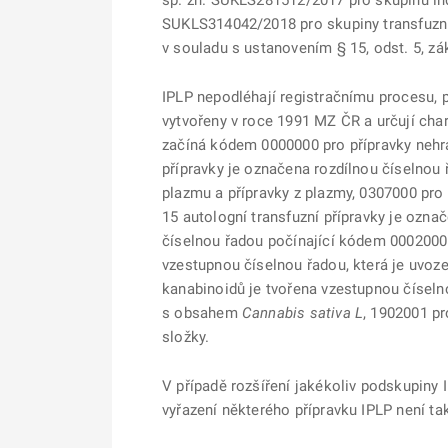
sp. zn. SUKLS281512/2017 pro skupinu indi
SUKLS314042/2018 pro skupiny transfuzních
v souladu s ustanovením § 15, odst. 5, zá
IPLP nepodléhají registračnímu procesu, pr
vytvořeny v roce 1991 MZ ČR a určují cha
začíná kódem 0000000 pro přípravky nehra
přípravky je označena rozdílnou číselnou 
plazmu a přípravky z plazmy, 0307000 pro 
15 autologní transfuzní přípravky je ozn
číselnou řadou počínající kódem 0002000. 
vzestupnou číselnou řadou, která je uvoz
kanabinoidů je tvořena vzestupnou číselno
s obsahem
Cannabis sativa L
, 1902001 p
složky.
V případě rozšíření jakékoliv podskupiny 
vyřazení některého přípravku IPLP není ta