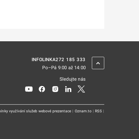
272 185 333
INFOLINKA
ZPĚT NAHORU
Po–Pá 9:00 až 14:00
Sledujte nás
Odkaz se otevře na nové kartě
Odkaz se otevře na nové kartě
Odkaz se otevře na nové kartě
Odkaz se otevře na nové kar
Odkaz se otevře na nov
ínky využívání služeb webové prezentace
|
Oznam.to
|
RSS
|