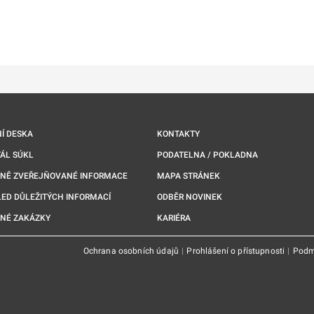
ě
é kartě
ře na nové kartě
Í DESKA
KONTAKTY
ÁL SÚKL
PODATELNA / POKLADNA
NNĚ ZVEŘEJŇOVANÉ INFORMACE
MAPA STRÁNEK
ED DŮLEŽITÝCH INFORMACÍ
ODBĚR NOVINEK
NÉ ZAKÁZKY
KARIÉRA
Ochrana osobních údajů
|
Prohlášení o přístupnosti
|
Podm