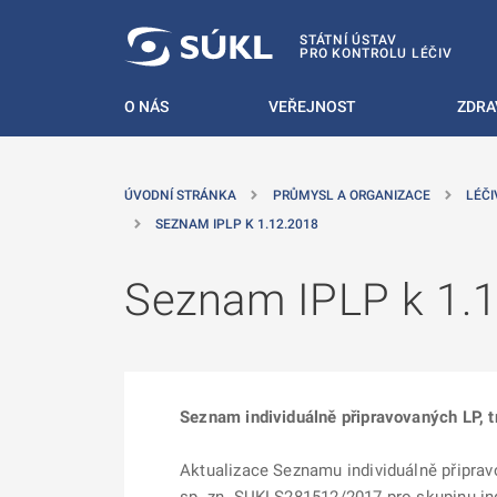
 NA HLAVNÍ OBSAH
STÁTNÍ ÚSTAV
PRO KONTROLU LÉČIV
O NÁS
VEŘEJNOST
ZDRA
ÚVODNÍ STRÁNKA
PRŮMYSL A ORGANIZACE
LÉČI
SEZNAM IPLP K 1.12.2018
Seznam IPLP k 1.
Seznam individuálně připravovaných LP, t
Aktualizace Seznamu individuálně připrav