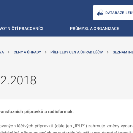
DATABÁZE LÉK
VOTNIČTÍ PRACOVNÍCI
PRŮMYSL A ORGANIZACE
VA
CENY A ÚHRADY
PŘEHLEDY CEN A ÚHRAD LÉČIV
SEZNAM IN
12.2018
ransfuzních přípravků a radiofarmak.
ovaných léčivých přípravků (dále jen „IPLP“) zahrnuje změny vyda