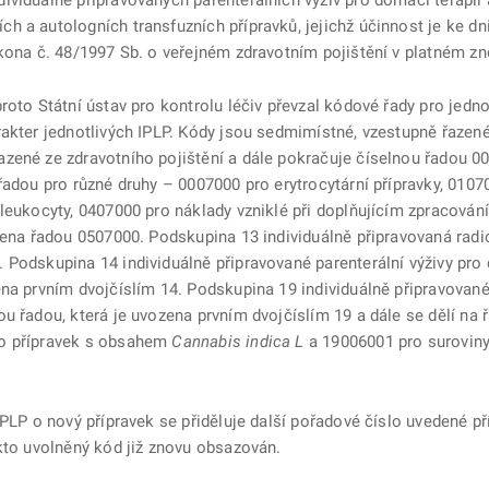
viduálně připravovaných parenterálních výživ pro domácí terapii 
 a autologních transfuzních přípravků, jejichž účinnost je ke dn
kona č. 48/1997 Sb. o veřejném zdravotním pojištění v platném zn
oto Státní ústav pro kontrolu léčiv převzal kódové řady pro jedno
rakter jednotlivých IPLP. Kódy jsou sedmimístné, vzestupně řazené
zené ze zdravotního pojištění a dále pokračuje číselnou řadou 0
řadou pro různé druhy – 0007000 pro erytrocytární přípravky, 010
leukocyty, 0407000 pro náklady vzniklé při doplňujícím zpracován
ačena řadou 0507000. Podskupina 13 individuálně připravovaná rad
Podskupina 14 individuálně připravované parenterální výživy pro 
ena prvním dvojčíslím 14. Podskupina 19 individuálně připravovan
u řadou, která je uvozena prvním dvojčíslím 19 a dále se dělí na 
ro přípravek s obsahem
Cannabis indica L
a 19006001 pro suroviny
IPLP o nový přípravek se přiděluje další pořadové číslo uvedené př
kto uvolněný kód již znovu obsazován.