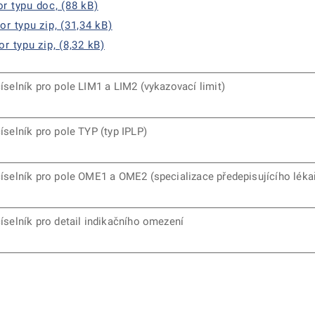
r typu doc, (88 kB)
r typu zip, (31,34 kB)
r typu zip, (8,32 kB)
íselník pro pole LIM1 a LIM2 (vykazovací limit)
íselník pro pole TYP (typ IPLP)
íselník pro pole OME1 a OME2 (specializace předepisujícího léka
íselník pro detail indikačního omezení