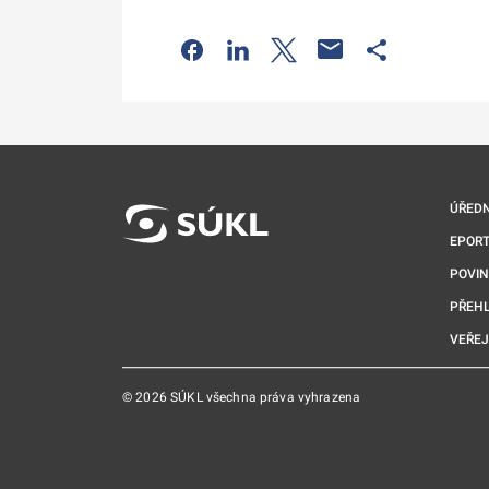
Odkaz se otevře na nové kartě
Odkaz se otevře na nové kart
Odkaz se otevře na nov
Odkaz se otev
ÚŘEDN
EPORT
POVI
PŘEHL
VEŘEJ
© 2026 SÚKL všechna práva vyhrazena