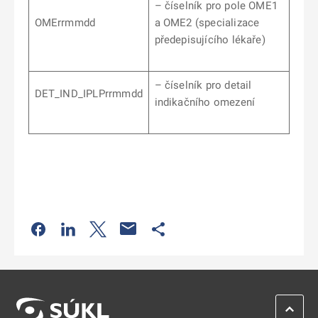
– číselník pro pole OME1
OMErrmmdd
a OME2 (specializace
předepisujícího lékaře)
– číselník pro detail
DET_IND_IPLPrrmmdd
indikačního omezení
Odkaz se otevře na nové kartě
Odkaz se otevře na nové kartě
Odkaz se otevře na nové kartě
Odkaz se otevře na nové kartě
ZPĚT 