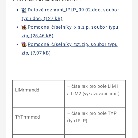
VYSVĚTLIVKY A POMOCNÉ ČÍSELNÍKY:
Datové rozhraní_IPLP_09-02.doc
, soubor
typu doc, (127 kB)
Pomocné_číselníky_xls.zip, soubor typu
zip, (25,46 kB)
Pomocné_číselníky_txt.zip, soubor typu
zip, (7,07 kB)
– číselník pro pole LIM1
LIMrrmmdd
a LIM2 (vykazovací limit)
– číselník pro pole TYP
TYPrrmmdd
(typ IPLP)