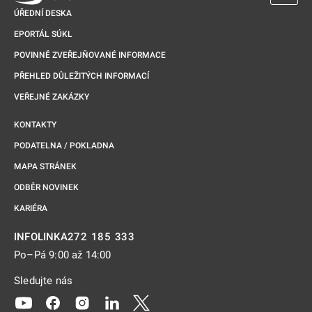
ÚŘEDNÍ DESKA
EPORTÁL SÚKL
POVINNĚ ZVEŘEJŇOVANÉ INFORMACE
PŘEHLED DŮLEŽITÝCH INFORMACÍ
VEŘEJNÉ ZAKÁZKY
KONTAKTY
PODATELNA / POKLADNA
MAPA STRÁNEK
ODBĚR NOVINEK
KARIÉRA
272 185 333
INFOLINKA
Po–Pá 9:00 až 14:00
Sledujte nás
Odkaz se otevře na nové kartě
Odkaz se otevře na nové kartě
Odkaz se otevře na nové kartě
Odkaz se otevře na nové kartě
Odkaz se otevře na nové kartě