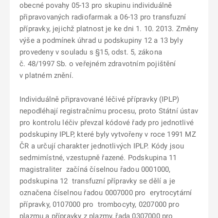
obecné povahy 05-13 pro skupinu individuálně
připravovaných radiofarmak a 06-13 pro transfuzní
přípravky, jejichž platnost je ke dni 1. 10. 2013. Změny
výše a podmínek úhrad u podskupiny 12 a 13 byly
provedeny v souladu s §15, odst. 5, zákona
č. 48/1997 Sb. o veřejném zdravotním pojištění
v platném znění.
Individuálně připravované léčivé přípravky (IPLP)
nepodléhají registračnímu procesu, proto Státní ústav
pro kontrolu léčiv převzal kódové řady pro jednotlivé
podskupiny IPLP, které byly vytvořeny v roce 1991 MZ
ČR a určují charakter jednotlivých IPLP. Kódy jsou
sedmimístné, vzestupně řazené. Podskupina 11
magistraliter začíná číselnou řadou 0001000,
podskupina 12 transfuzní přípravky se dělí a je
označena číselnou řadou 0007000 pro erytrocytární
přípravky, 0107000 pro trombocyty, 0207000 pro
plazmu a přípravky z plazmy, řada 0307000 pro