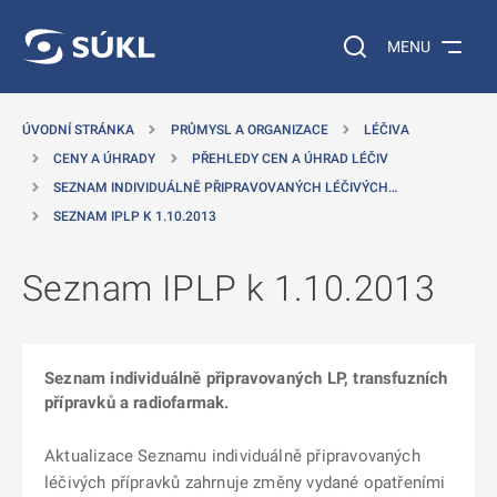
 NA HLAVNÍ OBSAH
Vyhledávání na web
MENU
ÚVODNÍ STRÁNKA
PRŮMYSL A ORGANIZACE
LÉČIVA
CENY A ÚHRADY
PŘEHLEDY CEN A ÚHRAD LÉČIV
SEZNAM INDIVIDUÁLNĚ PŘIPRAVOVANÝCH LÉČIVÝCH…
SEZNAM IPLP K 1.10.2013
Seznam IPLP k 1.10.2013
Seznam individuálně připravovaných LP, transfuzních
přípravků a radiofarmak.
Aktualizace Seznamu individuálně připravovaných
léčivých přípravků zahrnuje změny vydané opatřeními