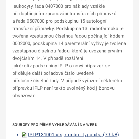
leukocyty, řada 0407000 pro náklady vzniklé
při doplňujícím zpracování transfuzních přípravků
a řada 0507000 pro podskupinu 15 autologní
transfuzní přípravky. Podskupina 13 radiofarmaka je
tvořena vzestupnou číselnou řadou počínající kódem
0002000, podskupina 14 parenterální výživy je tvořena
vzestupnou číselnou řadou, která je uvozena prvním
dvojčíslím 14. V případě rozšíření
jakékoliv podskupiny IPLP o nový přípravek se
přiděluje další pořadové číslo uvedené
příslušné číselné řady. V případě vyřazení některého
přípravku IPLP není takto uvolněný kód již znovu
obsazován.
SOUBORY PRO PŘÍMÉ VYHLEDÁVÁNÍ NA WEBU
IPLP131001.xls, soubor typu xls, (79 kB)