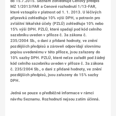
do 15.7.2015. Seznam zohledňuje Cenový předpis
MZ 1/2013/FAR a Cenové rozhodnutí 1/13-FAR,
které vstoupilo v platnost od 1. 1. 2013. U léčivých
přípravků zohledňuje 10% výši DPH, u potravin pro
zvláštní lékařské účely (PZLÚ) zohledňuje 10% nebo
15% výši DPH. PZLÚ, které spadají pod kód celního
sazebníku uveden v příloze č. 3a zákona č.
235/2004 Sb., o dani z přidané hodnoty, ve znění
pozdějších předpisů a zároveň odpovídají slovnímu
popisu uvedenému v této příloze, jsou zařazeny do
10% sazby DPH. PZLÚ, které nelze zařadit pod žádný
kód celního sazebníku uveden v příloze č. 3a zákona
č. 235/2004 Sb., o dani z přidané hodnoty, ve znění
pozdějších předpisů, jsou zařazeny do 15% sazby
DPH.
Jedná se pouze o předběžné informace v rámci
návrhu Seznamu. Rozhodnutí nejsou zatím účinná.