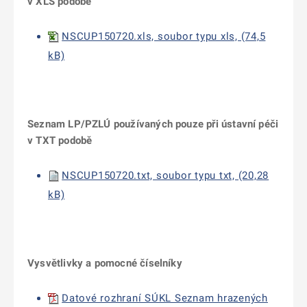
v XLS podobě
NSCUP150720.xls, soubor typu xls, (74,5
kB)
Seznam LP/PZLÚ používaných pouze při ústavní péči
v TXT podobě
NSCUP150720.txt, soubor typu txt, (20,28
kB)
Vysvětlivky a pomocné číselníky
Datové rozhraní SÚKL Seznam hrazených