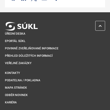
Odkaz se otevře na nové kartě
ZPĚT 
ÚŘEDNÍ DESKA
EPORTÁL SÚKL
POVINNĚ ZVEŘEJŇOVANÉ INFORMACE
PŘEHLED DŮLEŽITÝCH INFORMACÍ
VEŘEJNÉ ZAKÁZKY
KONTAKTY
PODATELNA / POKLADNA
MAPA STRÁNEK
ODBĚR NOVINEK
KARIÉRA