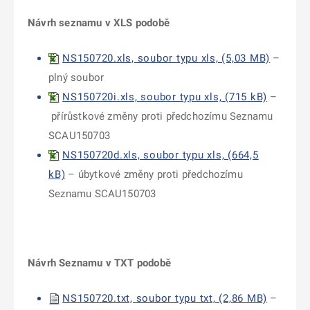
Návrh seznamu v XLS podobě
NS150720.xls, soubor typu xls, (5,03 MB)
–
plný soubor
NS150720i.xls, soubor typu xls, (715 kB)
–
přírůstkové změny proti předchozímu Seznamu
SCAU150703
NS150720d.xls, soubor typu xls, (664,5
kB)
– úbytkové změny proti předchozímu
Seznamu SCAU150703
Návrh Seznamu v TXT podobě
NS150720.txt, soubor typu txt, (2,86 MB)
–