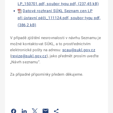
LP_150701.pdf, soubor typu pdf, (237,45 kB)
Datové rozhraní SÚKL Seznam cen LP
při ústavní péči_111124.pdf, soubor typu pdf,
(386,2 kB)
V případě zjištění nesrovnalosti v návrhu Seznamu je
možné kontaktovat SÚKL, a to prostřednictvím
elektronické pošty na adresu:
scau@sukl.gov.cz
(
revize@sukl.gov.cz
), jako předmět prosím uveďte
„Návrh seznamu“.
Za případné připomínky předem děkujeme.
Odkaz se otevře na nové kartě
Odkaz se otevře na nové kartě
Odkaz se otevře na nové kartě