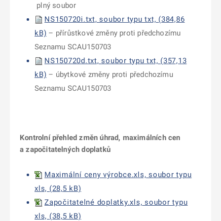
plný soubor
NS150720i.txt, soubor typu txt, (384,86
kB)
– přírůstkové změny proti předchozímu
Seznamu SCAU150703
NS150720d.txt, soubor typu txt, (357,13
kB)
– úbytkové změny proti předchozímu
Seznamu SCAU150703
Kontrolní přehled změn úhrad, maximálních cen
a započitatelných doplatků
Maximální ceny výrobce.xls, soubor typu
xls, (28,5 kB)
Započitatelné doplatky.xls, soubor typu
xls, (38,5 kB)