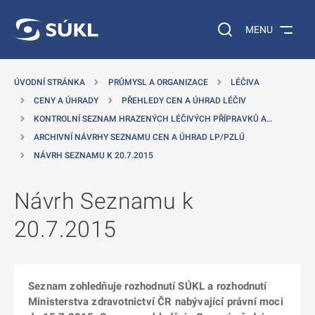
 NA HLAVNÍ OBSAH
Vyhledávání na web
MENU
ÚVODNÍ STRÁNKA
PRŮMYSL A ORGANIZACE
LÉČIVA
CENY A ÚHRADY
PŘEHLEDY CEN A ÚHRAD LÉČIV
KONTROLNÍ SEZNAM HRAZENÝCH LÉČIVÝCH PŘÍPRAVKŮ A…
ARCHIVNÍ NÁVRHY SEZNAMU CEN A ÚHRAD LP/PZLÚ
NÁVRH SEZNAMU K 20.7.2015
Návrh Seznamu k
20.7.2015
Seznam zohledňuje rozhodnutí SÚKL a rozhodnutí
Ministerstva zdravotnictví ČR nabývající právní moci