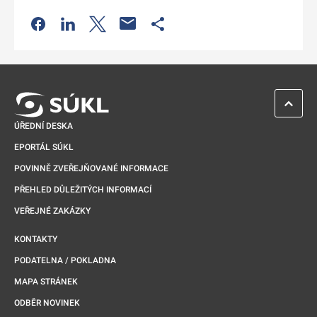
Odkaz se otevře na nové kartě
Odkaz se otevře na nové kartě
Odkaz se otevře na nové kartě
Odkaz se otevře na nové kartě
ZPĚT 
ÚŘEDNÍ DESKA
EPORTÁL SÚKL
POVINNĚ ZVEŘEJŇOVANÉ INFORMACE
PŘEHLED DŮLEŽITÝCH INFORMACÍ
VEŘEJNÉ ZAKÁZKY
KONTAKTY
PODATELNA / POKLADNA
MAPA STRÁNEK
ODBĚR NOVINEK