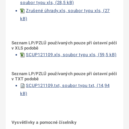
soubor typu xls, (28,5 kB)
Zrušené úhrady.xls, soubor typu xls, (27
kB)
Seznam LP/PZLÚ používaných pouze při ústavní péči
v XLS podobě
SCUP121109.xls, soubor typu xls, (59,5 kB)
Seznam LP/PZLÚ používaných pouze při ústavní péči
v TXT podobě
SCUP121109.txt, soubor typu txt, (14,94
kB)
Vysvětlivky a pomocné číselníky