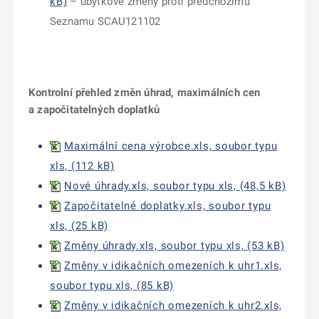
kB)
– úbytkové změny proti předchozímu
Seznamu SCAU121102
Kontrolní přehled změn úhrad, maximálních cen
a započitatelných doplatků
Maximální cena výrobce.xls, soubor typu
xls, (112 kB)
Nové úhrady.xls, soubor typu xls, (48,5 kB)
Započitatelné doplatky.xls, soubor typu
xls, (25 kB)
Změny úhrady.xls, soubor typu xls, (53 kB)
Změny v idikačních omezeních k uhr1.xls,
soubor typu xls, (85 kB)
Změny v idikačních omezeních k uhr2.xls,