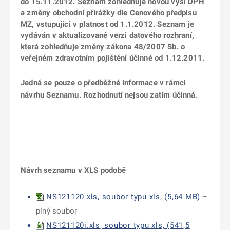
do 15.11.2012. Seznam zohledňuje novou výši DPH
a změny obchodní přirážky dle Cenového předpisu
MZ, vstupující v platnost od 1.1.2012. Seznam je
vydáván v aktualizované verzi datového rozhraní,
která zohledňuje změny zákona 48/2007 Sb. o
veřejném zdravotním pojištění účinné od 1.12.2011.
Jedná se pouze o předběžné informace v rámci
návrhu Seznamu. Rozhodnutí nejsou zatím účinná.
Návrh seznamu v XLS podobě
NS121120.xls, soubor typu xls, (5,64 MB)
–
plný soubor
NS121120i.xls, soubor typu xls, (541,5