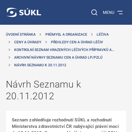
 NA HLAVNÍ OBSAH
Vyhledávání na web
MENU
ÚVODNÍ STRÁNKA
PRŮMYSL A ORGANIZACE
LÉČIVA
CENY A ÚHRADY
PŘEHLEDY CEN A ÚHRAD LÉČIV
KONTROLNÍ SEZNAM HRAZENÝCH LÉČIVÝCH PŘÍPRAVKŮ A…
ARCHIVNÍ NÁVRHY SEZNAMU CEN A ÚHRAD LP/PZLÚ
NÁVRH SEZNAMU K 20.11.2012
Návrh Seznamu k
20.11.2012
Seznam zohledňuje rozhodnutí SÚKL a rozhodnutí
Ministerstva zdravotnictví ČR nabývající právní moci