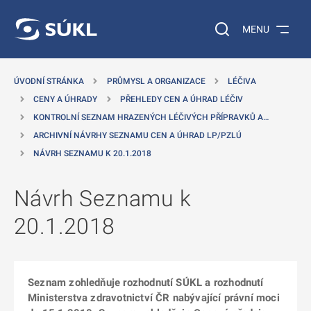
 NA HLAVNÍ OBSAH
Vyhledávání na web
MENU
ÚVODNÍ STRÁNKA
PRŮMYSL A ORGANIZACE
LÉČIVA
CENY A ÚHRADY
PŘEHLEDY CEN A ÚHRAD LÉČIV
KONTROLNÍ SEZNAM HRAZENÝCH LÉČIVÝCH PŘÍPRAVKŮ A…
ARCHIVNÍ NÁVRHY SEZNAMU CEN A ÚHRAD LP/PZLÚ
NÁVRH SEZNAMU K 20.1.2018
Návrh Seznamu k
20.1.2018
Seznam zohledňuje rozhodnutí SÚKL a rozhodnutí
Ministerstva zdravotnictví ČR nabývající právní moci