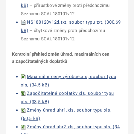
kB)
– přírustkové změny proti předchozímu
Seznamu SCAU180101v12
NS180120v12d.txt, soubor typu txt, (300,69
kB)
– úbytkové změny proti předchozímu
Seznamu SCAU180101v12
Kontrolní přehled změn úhrad, maximálních cen
a započitatelných doplatků
Maximální ceny výrobce.xls, soubor typu
xls, (34,5 kB)
Započitatelné doplatky.xls, soubor typu
xls, (33,5 kB)
Změny úhrad uhr1.xls, soubor typu xls,
(60,5 kB)
Změny úhrad uhr2.xls, soubor typu xls, (34