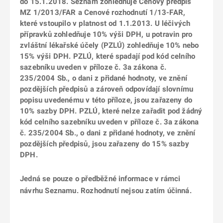
do 15.1.2018. Seznam zohledňuje Cenový předpis
MZ 1/2013/FAR a Cenové rozhodnutí 1/13-FAR,
které vstoupilo v platnost od 1.1.2013. U léčivých
přípravků zohledňuje 10% výši DPH, u potravin pro
zvláštní lékařské účely (PZLÚ) zohledňuje 10% nebo
15% výši DPH. PZLÚ, které spadají pod kód celního
sazebníku uveden v příloze č. 3a zákona č.
235/2004 Sb., o dani z přidané hodnoty, ve znění
pozdějších předpisů a zároveň odpovídají slovnímu
popisu uvedenému v této příloze, jsou zařazeny do
10% sazby DPH. PZLÚ, které nelze zařadit pod žádný
kód celního sazebníku uveden v příloze č. 3a zákona
č. 235/2004 Sb., o dani z přidané hodnoty, ve znění
pozdějších předpisů, jsou zařazeny do 15% sazby
DPH.
Jedná se pouze o předběžné informace v rámci
návrhu Seznamu. Rozhodnutí nejsou zatím účinná.