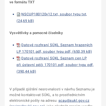
ve formátu TXT
NSCUP180120v12.txt, soubor typu txt,
(24,69 kB)
Vysvětlivky a pomocné číselníky
Datové rozhraní SÚKL Seznam hrazených
LP 170101.pdf, soubor typu pdf, (650,39 kB)
Datové rozhraní SÚKL Seznam cen LP
při ústavní péči 170101.pdf, soubor typu pdf,
(390,44 kB)
V případě zjištění nesrovnalosti v návrhu Seznamu je
možné kontaktovat SÚKL, a to prostřednictvím
elektronické pošty na adresu:
scau@sukl.gov.cz