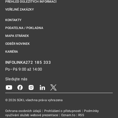
PŘEHLED DŮLEŽITÝCH INFORMACÍ
VEŘEJNÉ ZAKÁZKY
KONTAKTY
PODATELNA / POKLADNA
MAPA STRÁNEK
ODBĚR NOVINEK
KARIÉRA
272 185 333
INFOLINKA
Po–Pá 9:00 až 14:00
Sledujte nás
Odkaz se otevře na nové kartě
Odkaz se otevře na nové kartě
Odkaz se otevře na nové kartě
Odkaz se otevře na nové kartě
Odkaz se otevře na nové kartě
© 2026 SÚKL všechna práva vyhrazena
Ochrana osobních údajů
|
Prohlášení o přístupnosti
|
Podmínky
využívání služeb webové prezentace
|
Oznam.to
|
RSS