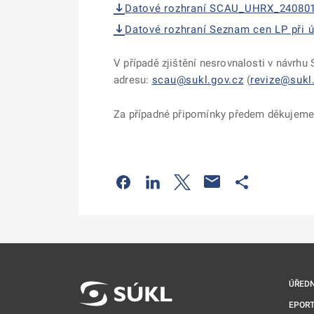
Datové rozhraní SCAU_UHRX_240801
Datové rozhraní Seznam cen LP při 
V případě zjištění nesrovnalosti v návrh
adresu:
scau@sukl.gov.cz
(
revize@sukl
Za případné připomínky předem děkujem
Odkaz se otevře na nové kartě
Odkaz se otevře na nové kart
Odkaz se otevře na nov
Odkaz se otev
ÚŘEDN
EPORT