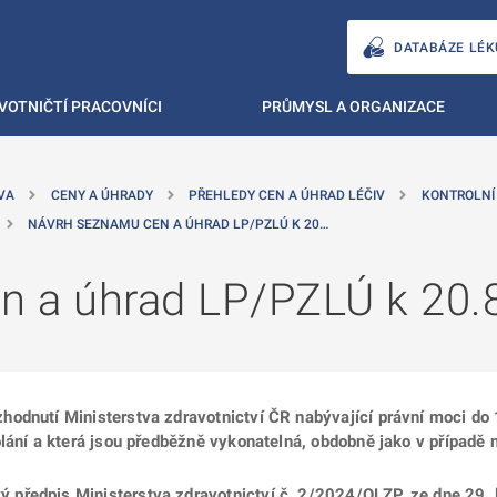
DATABÁZE LÉK
VOTNIČTÍ PRACOVNÍCI
PRŮMYSL A ORGANIZACE
VA
CENY A ÚHRADY
PŘEHLEDY CEN A ÚHRAD LÉČIV
KONTROLNÍ
NÁVRH SEZNAMU CEN A ÚHRAD LP/PZLÚ K 20…
n a úhrad LP/PZLÚ k 20.
hodnutí Ministerstva zdravotnictví ČR nabývající právní moci do
lání a která jsou předběžně vykonatelná, obdobně jako v případě n
 předpis Ministerstva zdravotnictví
č. 2/2024/OLZP, ze dne 29. 