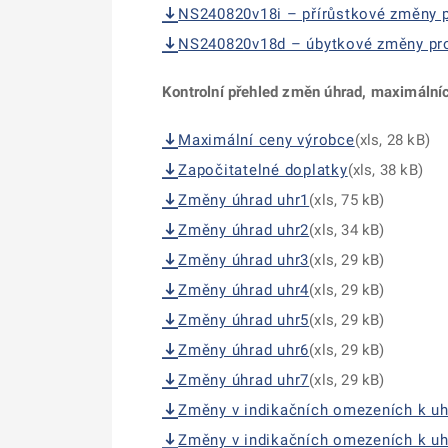
NS240820v18i – přírůstkové změny
NS240820v18d – úbytkové změny pr
Kontrolní přehled změn úhrad, maximálníc
Maximální ceny výrobce
(xls, 28 kB)
Započitatelné doplatky
(xls, 38 kB)
Změny úhrad uhr1
(xls, 75 kB)
Změny úhrad uhr2
(xls, 34 kB)
Změny úhrad uhr3
(xls, 29 kB)
Změny úhrad uhr4
(xls, 29 kB)
Změny úhrad uhr5
(xls, 29 kB)
Změny úhrad uhr6
(xls, 29 kB)
Změny úhrad uhr7
(xls, 29 kB)
Změny v indikačních omezeních k uh
Změny v indikačních omezeních k uh