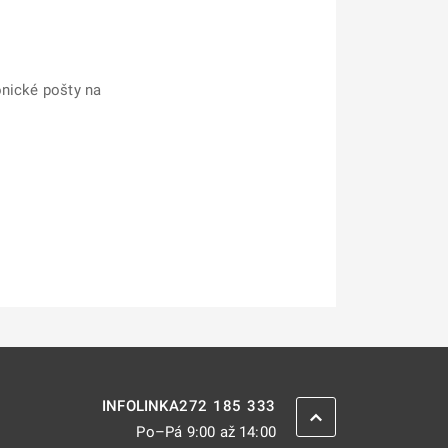
onické pošty na
272 185 333
INFOLINKA
ZPĚT NAHORU
Po–Pá 9:00 až 14:00