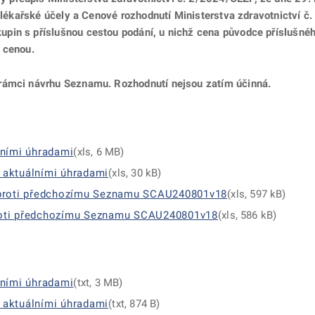
 lékařské účely
a Cenové rozhodnutí Ministerstva zdravotnictví
č.
pin s příslušnou cestou podání, u nichž cena původce příslušnéh
 cenou.
rámci návrhu Seznamu. Rozhodnutí nejsou zatím účinná.
lními úhradami
(xls, 6 MB)
aktuálními úhradami
(xls, 30 kB)
 proti předchozímu Seznamu SCAU240801v18
(xls, 597 kB)
oti předchozímu Seznamu SCAU240801v18
(xls, 586 kB)
lními úhradami
(txt, 3 MB)
aktuálními úhradami
(txt, 874 B)