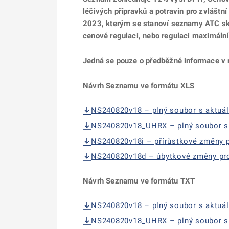
léčivých přípravků a potravin pro zvláštní
2023, kterým se stanoví seznamy ATC sku
cenové regulaci, nebo regulaci maximální
Jedná se pouze o předběžné informace v 
Návrh Seznamu ve formátu XLS
NS240820v18 – plný soubor s aktuá
NS240820v18_UHRX – plný soubor s 
NS240820v18i – přírůstkové změny
NS240820v18d – úbytkové změny pr
Návrh Seznamu ve formátu TXT
NS240820v18 – plný soubor s aktuá
NS240820v18_UHRX – plný soubor s 