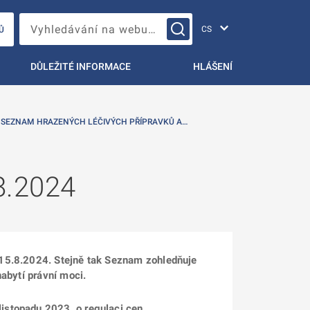
Změna jazyka
Vyhledávání na webu…
Ů
DŮLEŽITÉ INFORMACE
HLÁŠENÍ
 SEZNAM HRAZENÝCH LÉČIVÝCH PŘÍPRAVKŮ A…
8.2024
 15.8.2024. Stejně tak Seznam zohledňuje
abytí právní moci.
listopadu 2023, o regulaci cen