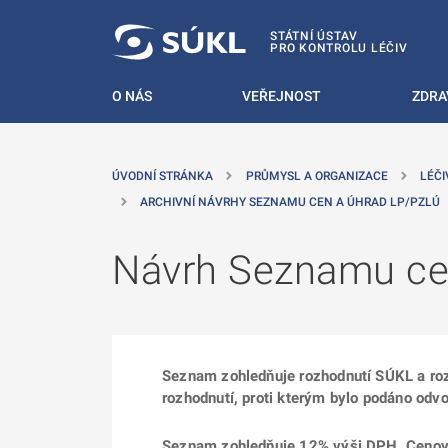
 NA HLAVNÍ OBSAH
STÁTNÍ ÚSTAV
PRO KONTROLU LÉČIV
O NÁS
VEŘEJNOST
ZDRA
ÚVODNÍ STRÁNKA
PRŮMYSL A ORGANIZACE
LÉČI
ARCHIVNÍ NÁVRHY SEZNAMU CEN A ÚHRAD LP/PZLÚ
Návrh Seznamu ce
Seznam zohledňuje rozhodnutí SÚKL a roz
rozhodnutí, proti kterým bylo podáno odvo
Seznam zohledňuje
12% výši DPH, Cenový