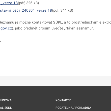
_verze 18
(pdf, 325 kB)
ústavní péči_240801_verze 18
(pdf, 344 kB)
u Seznamu je možné kontaktovat SÚKL, a to prostřednictvím elektr
.gov.cz
), jako předmět prosím uveďte „Návrh seznamu“.
e.
ě
é kartě
ře na nové kartě
Í DESKA
KONTAKTY
ÁL SÚKL
PODATELNA / POKLADNA