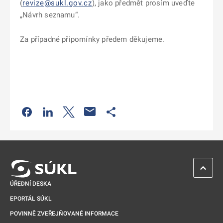
(
revize@sukl.gov.cz
)
, jako předmět prosím uveďte
„Návrh seznamu“.
Za případné připomínky předem děkujeme.
Odkaz se otevře na nové kartě
Odkaz se otevře na nové kartě
Odkaz se otevře na nové kartě
Odkaz se otevře na nové kartě
ZPĚT 
ÚŘEDNÍ DESKA
EPORTÁL SÚKL
POVINNĚ ZVEŘEJŇOVANÉ INFORMACE