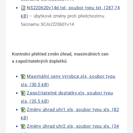
NS220620v14d.txt, soubor typu txt, (287,74
kB)
– úbytkové změny proti předchozímu
Seznamu SCAU220601v14
Kontrolní přehled změn úhrad, maximálních cen
a započitatelných doplatků
Maximální ceny výrobce.xls, soubor typu
xls, (30,5 kB)
Započitatelné doplatky.xls, soubor typu
xls, (35,5 kB)
Změny úhrad uhr1.xls, soubor typu xls, (82
kB)
Změny úhrad uhr2.xls, soubor typu xls, (34