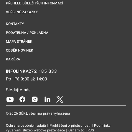
PŘEHLED DŮLEŽITÝCH INFORMACÍ
VEŘEJNÉ ZAKÁZKY
KONTAKTY
PODATELNA / POKLADNA
MAPA STRÁNEK
ODBĚR NOVINEK
KARIÉRA
272 185 333
INFOLINKA
Po–Pá 9:00 až 14:00
Sledujte nás
Odkaz se otevře na nové kartě
Odkaz se otevře na nové kartě
Odkaz se otevře na nové kartě
Odkaz se otevře na nové kartě
Odkaz se otevře na nové kartě
© 2026 SÚKL všechna práva vyhrazena
Ochrana osobních údajů
|
Prohlášení o přístupnosti
|
Podmínky
využívání služeb webové prezentace
|
Oznam.to
|
RSS