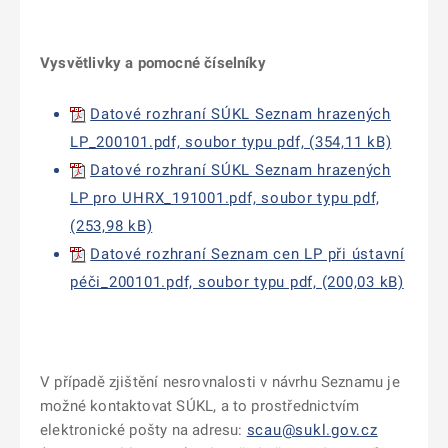
Vysvětlivky a pomocné číselníky
Datové rozhraní SÚKL Seznam hrazených
LP_200101.pdf, soubor typu pdf, (354,11 kB)
Datové rozhraní SÚKL Seznam hrazených
LP pro UHRX_191001.pdf, soubor typu pdf,
(253,98 kB)
Datové rozhraní Seznam cen LP při ústavní
péči_200101.pdf, soubor typu pdf, (200,03 kB)
V případě zjištění nesrovnalosti v návrhu Seznamu je
možné kontaktovat SÚKL, a to prostřednictvím
elektronické pošty na adresu:
scau@sukl.gov.cz