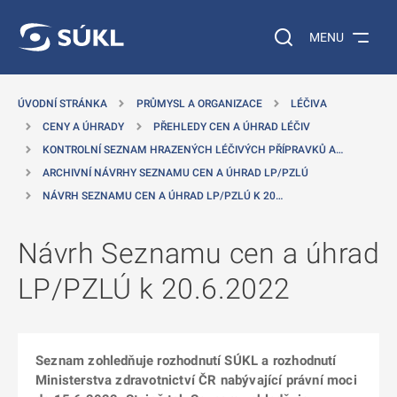
 NA HLAVNÍ OBSAH
Vyhledávání na web
MENU
ÚVODNÍ STRÁNKA
PRŮMYSL A ORGANIZACE
LÉČIVA
CENY A ÚHRADY
PŘEHLEDY CEN A ÚHRAD LÉČIV
KONTROLNÍ SEZNAM HRAZENÝCH LÉČIVÝCH PŘÍPRAVKŮ A…
ARCHIVNÍ NÁVRHY SEZNAMU CEN A ÚHRAD LP/PZLÚ
NÁVRH SEZNAMU CEN A ÚHRAD LP/PZLÚ K 20…
Návrh Seznamu cen a úhrad
LP/PZLÚ k 20.6.2022
Seznam zohledňuje rozhodnutí SÚKL a rozhodnutí
Ministerstva zdravotnictví ČR nabývající právní moci