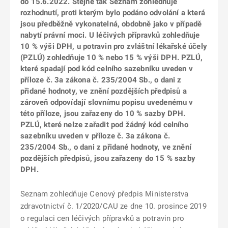
do 15.6.2022. Stejně tak Seznam zohledňuje
rozhodnutí, proti kterým bylo podáno odvolání a která
jsou předběžně vykonatelná, obdobně jako v případě
nabytí právní moci. U léčivých přípravků zohledňuje
10 % výši DPH, u potravin pro zvláštní lékařské účely
(PZLÚ) zohledňuje 10 % nebo 15 % výši DPH. PZLÚ,
které spadají pod kód celního sazebníku uveden v
příloze č. 3a zákona č. 235/2004 Sb., o dani z
přidané hodnoty, ve znění pozdějších předpisů a
zároveň odpovídají slovnímu popisu uvedenému v
této příloze, jsou zařazeny do 10 % sazby DPH.
PZLÚ, které nelze zařadit pod žádný kód celního
sazebníku uveden v příloze č. 3a zákona č.
235/2004 Sb., o dani z přidané hodnoty, ve znění
pozdějších předpisů, jsou zařazeny do 15 % sazby
DPH.
Seznam zohledňuje Cenový předpis Ministerstva
zdravotnictví č. 1/2020/CAU ze dne 10. prosince 2019
o regulaci cen léčivých přípravků a potravin pro