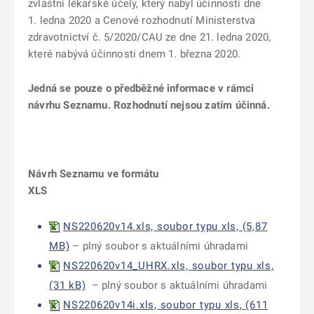
zvláštní lékařské účely, který nabyl účinnosti dne
1. ledna 2020 a Cenové rozhodnutí Ministerstva
zdravotnictví č. 5/2020/CAU ze dne 21. ledna 2020,
které nabývá účinnosti dnem 1. března 2020.
Jedná se pouze o předběžné informace v rámci
návrhu Seznamu. Rozhodnutí nejsou zatím účinná.
Návrh Seznamu ve formátu
XLS
NS220620v14.xls, soubor typu xls, (5,87
MB)
– plný soubor s aktuálními úhradami
NS220620v14_UHRX.xls, soubor typu xls,
(31 kB)
– plný soubor s aktuálními úhradami
NS220620v14i.xls, soubor typu xls, (611