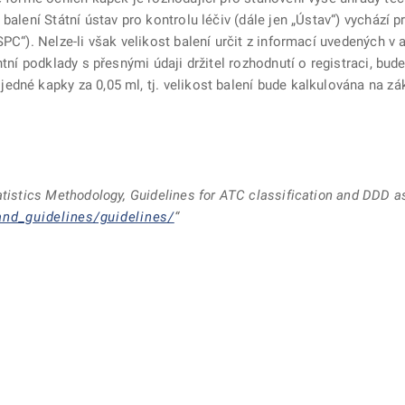
balení Státní ústav pro kontrolu léčiv (dále jen „Ústav“) vychází
SPC“). Nelze-li však velikost balení určit z informací uvedených 
ntní podklady s přesnými údaji držitel rozhodnutí o registraci, bud
dné kapky za 0,05 ml, tj. velikost balení bude kalkulována na zákl
atistics Methodology, Guidelines for ATC classification and DDD 
nd_guidelines/guidelines/
“