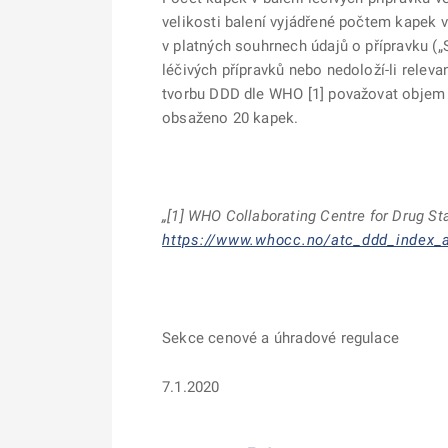
velikosti balení vyjádřené počtem kapek v 
v platných souhrnech údajů o přípravku („
léčivých přípravků nebo nedoloží-li releva
tvorbu DDD dle WHO [1] považovat objem je
obsaženo 20 kapek.
„[1]
WHO Collaborating Centre for Drug St
https://www.whocc.no/atc_ddd_index_a
Sekce cenové a úhradové regulace
7.1.2020