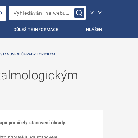
Změna jazyka
Vyhledávání na webu…
Ů
DŮLEŽITÉ INFORMACE
HLÁŠENÍ
 STANOVENÍ ÚHRADY TOPICKÝM…
ftalmologickým
apii pro účely stanovení úhrady.
hto přípravků. Při stanovení