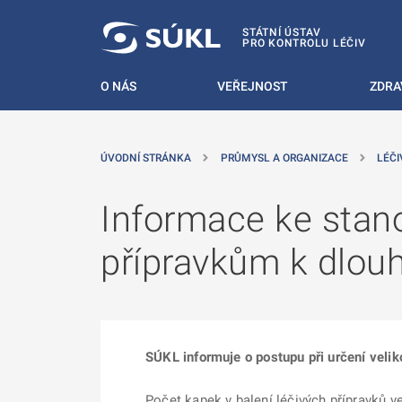
 NA HLAVNÍ OBSAH
STÁTNÍ ÚSTAV
PRO KONTROLU LÉČIV
O NÁS
VEŘEJNOST
ZDRA
ÚVODNÍ STRÁNKA
PRŮMYSL A ORGANIZACE
LÉČI
Informace ke stan
přípravkům k dlouh
SÚKL informuje o postupu při určení velik
Počet kapek v balení léčivých přípravků v