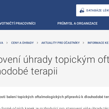
DATABÁZE LÉK
VOTNIČTÍ PRACOVNÍCI
PRŮMYSL A ORGANIZACE
VA
CENY A ÚHRADY
AKTUALITY PRO ÚČASTNÍKY
INFORMACE KE
ovení úhrady topickým o
odobé terapii
osti balení topických oftalmologických přípravků k dlouhodobé ter
e formě očních kapek je rozhodující pro stanovení výše úhrady těc