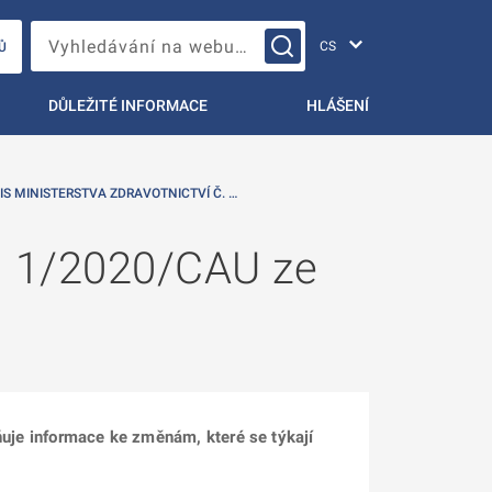
Změna jazyka
Vyhledávání na webu…
Ů
DŮLEŽITÉ INFORMACE
HLÁŠENÍ
S MINISTERSTVA ZDRAVOTNICTVÍ Č. …
č. 1/2020/CAU ze
jňuje informace ke změnám, které se týkají