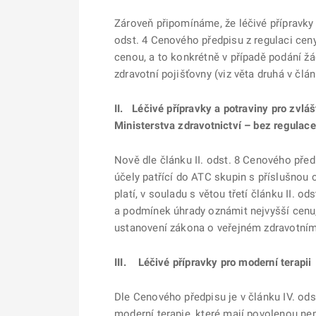
Zároveň připomínáme, že léčivé přípravky p
odst. 4 Cenového předpisu z regulaci cen
cenou, a to konkrétně v případě podání ž
zdravotní pojišťovny (viz věta druhá v člá
II. Léčivé přípravky a potraviny pro zvlá
Ministerstva zdravotnictví – bez regul
Nově dle článku II. odst. 8 Cenového před
účely patřící do ATC skupin s příslušnou
platí, v souladu s větou třetí článku II.
a podmínek úhrady oznámit nejvyšší cenu, 
ustanovení zákona o veřejném zdravotním 
III. Léčivé přípravky pro moderní terapii
Dle Cenového předpisu je v článku IV. od
moderní terapie, které mají povolenou nem