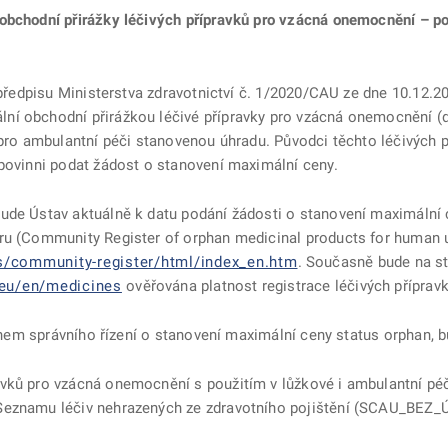
bchodní přirážky léčivých přípravků pro vzácná onemocnění – po
 předpisu Ministerstva zdravotnictví č. 1/2020/CAU ze dne 10.12.2
í obchodní přirážkou léčivé přípravky pro vzácná onemocnění (dá
 pro ambulantní péči stanovenou úhradu. Původci těchto léčivých p
 povinni podat žádost o stanovení maximální ceny.
ude Ústav aktuálně k datu podání žádosti o stanovení maximální 
tru (Community Register of orphan medicinal products for human 
s/community-register/html/index_en.htm
. Současně bude na s
.eu/en/medicines
ověřována platnost registrace léčivých přípra
během správního řízení o stanovení maximální ceny status orphan, b
vků pro vzácná onemocnění s použitím v lůžkové i ambulantní péči
Seznamu léčiv nehrazených ze zdravotního pojištění (SCAU_BEZ_Ú