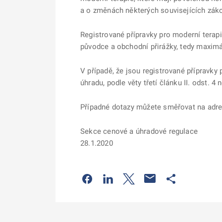
a o změnách některých souvisejících záko
Registrované přípravky pro moderní terapi
původce a obchodní přirážky, tedy maximá
V případě, že jsou registrované přípravky
úhradu, podle věty třetí článku II. odst.
Případné dotazy můžete směřovat na adr
Sekce cenové a úhradové regulace
28.1.2020
Odkaz se otevře na nové kartě
Odkaz se otevře na nové kart
Odkaz se otevře na nov
Odkaz se otev