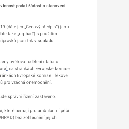
vinnost podat žádost o stanovení
019 (dále jen „Cenový předpis“) jsou
le také „orphan“) s použitím
řípravků jsou tak v souladu
ceny ověřovat udělení statusu
use
)
na stránkách Evropské komise
tránkách Evropské komise i lékové
vků pro vzácná onemocnění.
ude správní řízení zastaveno.
, které nemají pro ambulantní péči
HRAD) bez zohlednění jejich