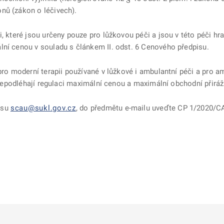
nů (zákon o léčivech).
i, které jsou určeny pouze pro lůžkovou péči a jsou v této péči hr
lní cenou v souladu s článkem II. odst. 6 Cenového předpisu.
 pro moderní terapii používané v lůžkové i ambulantní péči a pro 
 4 nepodléhají regulaci maximální cenou a maximální obchodní přirá
esu
scau@sukl.gov.cz
, do předmětu e-mailu uveďte CP 1/2020/C
ě
é kartě
ře na nové kartě