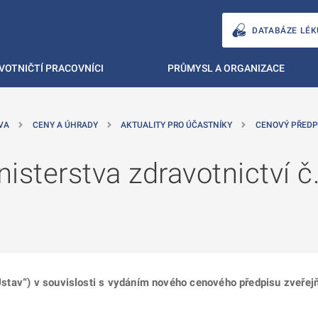
DATABÁZE LÉK
VOTNIČTÍ PRACOVNÍCI
PRŮMYSL A ORGANIZACE
VA
CENY A ÚHRADY
AKTUALITY PRO ÚČASTNÍKY
CENOVÝ PŘEDPI
isterstva zdravotnictví 
 „Ústav“) v souvislosti s vydáním nového cenového předpisu zveře