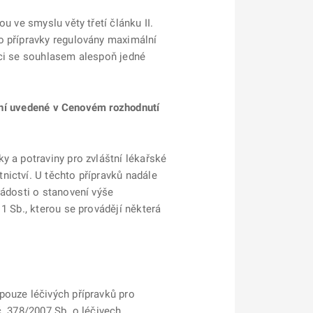
u ve smyslu věty třetí článku II.
o přípravky regulovány maximální
aci se souhlasem alespoň jedné
dání uvedené v Cenovém rozhodnutí
y a potraviny pro zvláštní lékařské
nictví. U těchto přípravků nadále
žádosti o stanovení výše
1 Sb., kterou se provádějí některá
pouze léčivých přípravků pro
č. 378/2007 Sb. o léčivech