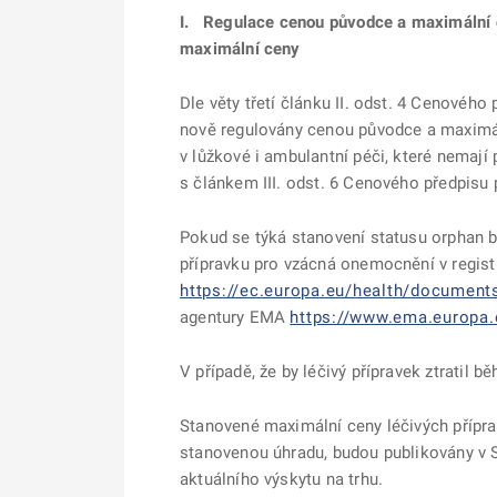
I.
Regulace cenou původce a maximální o
maximální ceny
Dle věty třetí článku II. odst. 4 Cenového
nově regulovány cenou původce a maximáln
v lůžkové i ambulantní péči, které nemají
s článkem III. odst. 6 Cenového předpisu
Pokud se týká stanovení statusu orphan b
přípravku pro vzácná onemocnění v regis
https://ec.europa.eu/health/document
agentury EMA
https://www.ema.europa
V případě, že by léčivý přípravek ztratil 
Stanovené maximální ceny léčivých přípra
stanovenou úhradu, budou publikovány v 
aktuálního výskytu na trhu.