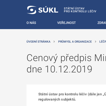
 NA HLAVNÍ OBSAH
STÁTNÍ ÚSTAV
PRO KONTROLU LÉČIV
O NÁS
VEŘEJNOST
ZDRA
ÚVODNÍ STRÁNKA
PRŮMYSL A ORGANIZACE
LÉČI
Cenový předpis Min
dne 10.12.2019
Státní ústav pro kontrolu léčiv (dále jen
regulovaných subjektů.