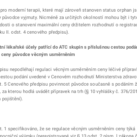
ro moderní terapii, které mají zároveň stanoven status orphan jso
y původce vyjmuty. Nicméně za určitých okolností mohou být i tyt
ádosti o stanovení maximální ceny držitelem rozhodnutí o registr
nku II. odst. 4 cenového předpisu).
štní lékařské účely patřící do ATC skupin s příslušnou cestou po
ace ceny původce věcným usměrněním
pisu nepodléhají regulaci věcným usměrněním ceny léčivé přípravk
 cestou podání uvedené v Cenovém rozhodnutí Ministerstva zdravot
 odst. 5 Cenového předpisu povinnost původce současně s podáním 
za kterou hodlá uvádět přípravek na trh (§ 10 vyhlášky č. 376/201
pojištění).
st. 1 specifikováno, že se regulace věcným usměrněním ceny týká 
ocniční výjimku (neregistrované viz § 13 odst. 2 písm. l zákona 