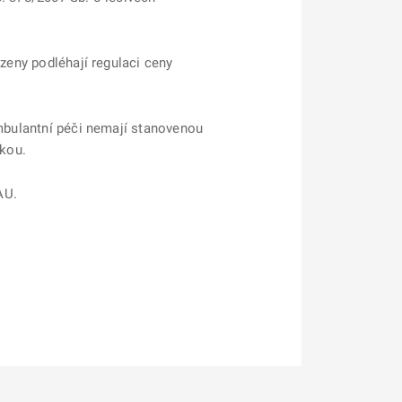
azeny podléhají regulaci ceny
ambulantní péči nemají stanovenou
žkou.
AU.