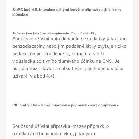
SmPC bod 4.5: Interakce s jinými léčivými přípravky a jiné formy
interakce
Sedativa, jako jsou benzodiazepiny nebo jim podobné látky
Současné užívání opioidů spolu se sedativy, jako jsou
benzodiazepiny nebo jim podobné látky, zvyšuje riziko
sedace, respirační deprese, kómatu a smrti
v důsledku aditivního tlumivého účinku na CNS. Je
nutné omezit dávku a délku trvání jejich současného
užívání (viz bod 4.4).
PIL bod 2: Další léčivé přípravky a přípravek <název přípravku>
Současné užívání přípravku <název přípravku>
a sedativ (zklidňujících léků), jako jsou