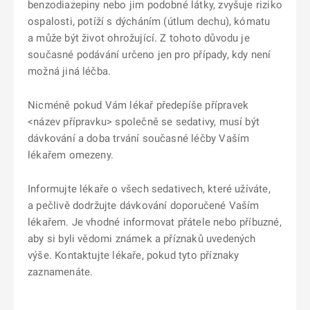
benzodiazepiny nebo jim podobné látky, zvyšuje riziko
ospalosti, potíží s dýcháním (útlum dechu), kómatu
a může být život ohrožující. Z tohoto důvodu je
současné podávání určeno jen pro případy, kdy není
možná jiná léčba.
Nicméně pokud Vám lékař předepíše přípravek
<název přípravku> společně se sedativy, musí být
dávkování a doba trvání současné léčby Vaším
lékařem omezeny.
Informujte lékaře o všech sedativech, které užíváte,
a pečlivě dodržujte dávkování doporučené Vaším
lékařem. Je vhodné informovat přátele nebo příbuzné,
aby si byli vědomi známek a příznaků uvedených
výše. Kontaktujte lékaře, pokud tyto příznaky
zaznamenáte.