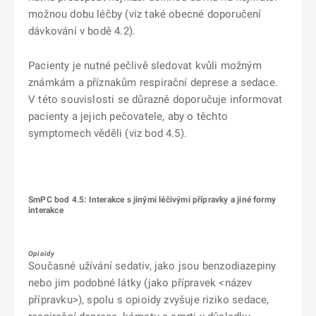
možnou dobu léčby (viz také obecné doporučení
dávkování v bodě 4.2).
Pacienty je nutné pečlivě sledovat kvůli možným
známkám a příznakům respirační deprese a sedace.
V této souvislosti se důrazně doporučuje informovat
pacienty a jejich pečovatele, aby o těchto
symptomech věděli (viz bod 4.5).
SmPC bod 4.5: Interakce s jinými léčivými přípravky a jiné formy
interakce
Opioidy
Současné užívání sedativ, jako jsou benzodiazepiny
nebo jim podobné látky (jako přípravek <název
přípravku>), spolu s opioidy zvyšuje riziko sedace,