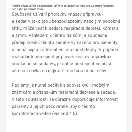
Riziko plynoucí ze současného užívání se sedativy, jako jsou benzodiazepiny
nebo jim podobné látky
Současné užívání přípravku <název přípravku>
a sedativ, jako jsou benzodiazepiny nebo jim podobné
látky, může vést k sedaci, respirační depresi, kómatu
a smrti. Vzhledem k těmto rizikům je současné
předepisování těchto sedativ vyhrazeno pro pacienty,
u nichž nejsou alternativní možnosti léčby. V případě
rozhodnutí předepsat přípravek <název přípravku>
současně se sedativy, je nutné předepsat nejnižší
účinnou dávku na nejkratší možnou dobu léčby.
Pacienty je nutné pečlivě sledovat kvůli možným
známkám a příznakům respirační deprese a sedace.
V této souvislosti se důrazně doporučuje informovat
pacienty a jejich pečovatele, aby o těchto
symptomech věděli (viz bod 4.5).