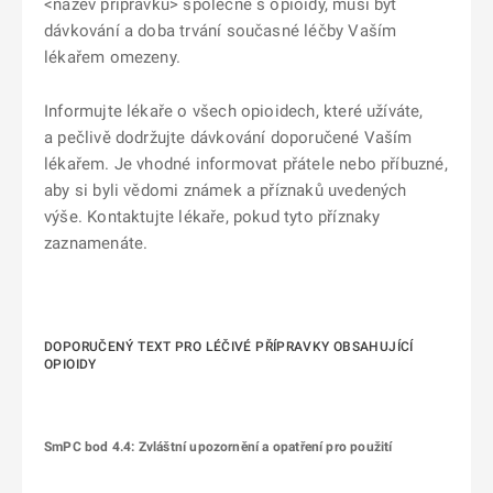
<název přípravku> společně s opioidy, musí být
dávkování a doba trvání současné léčby Vaším
lékařem omezeny.
Informujte lékaře o všech opioidech, které užíváte,
a pečlivě dodržujte dávkování doporučené Vaším
lékařem. Je vhodné informovat přátele nebo příbuzné,
aby si byli vědomi známek a příznaků uvedených
výše. Kontaktujte lékaře, pokud tyto příznaky
zaznamenáte.
DOPORUČENÝ TEXT PRO LÉČIVÉ PŘÍPRAVKY OBSAHUJÍCÍ
OPIOIDY
SmPC bod 4.4: Zvláštní upozornění a opatření pro použití