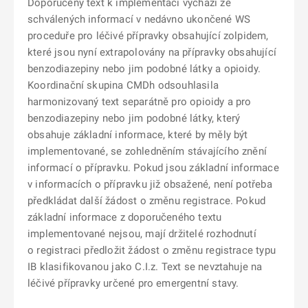
Doporučený text k implementaci vychází ze
schválených informací v nedávno ukončené WS
proceduře pro léčivé přípravky obsahující zolpidem,
které jsou nyní extrapolovány na přípravky obsahující
benzodiazepiny nebo jim podobné látky a opioidy.
Koordinační skupina CMDh odsouhlasila
harmonizovaný text separátně pro opioidy a pro
benzodiazepiny nebo jim podobné látky, který
obsahuje základní informace, které by měly být
implementované, se zohledněním stávajícího znění
informací o přípravku. Pokud jsou základní informace
v informacích o přípravku již obsažené, není potřeba
předkládat další žádost o změnu registrace. Pokud
základní informace z doporučeného textu
implementované nejsou, mají držitelé rozhodnutí
o registraci předložit žádost o změnu registrace typu
IB klasifikovanou jako C.I.z. Text se nevztahuje na
léčivé přípravky určené pro emergentní stavy.