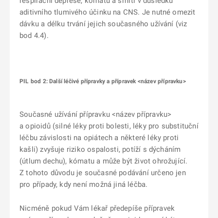
respirační deprese, kómatu a smrti v důsledku
aditivního tlumivého účinku na CNS. Je nutné omezit
dávku a délku trvání jejich současného užívání (viz
bod 4.4).
PIL bod 2: Další léčivé přípravky a přípravek
<název přípravku
>
Současné užívání přípravku <název přípravku>
a opioidů (silné léky proti bolesti, léky pro substituční
léčbu závislosti na opiátech a některé léky proti
kašli) zvyšuje riziko ospalosti, potíží s dýcháním
(útlum dechu), kómatu a může být život ohrožující.
Z tohoto důvodu je současné podávání určeno jen
pro případy, kdy není možná jiná léčba.
Nicméně pokud Vám lékař předepíše přípravek