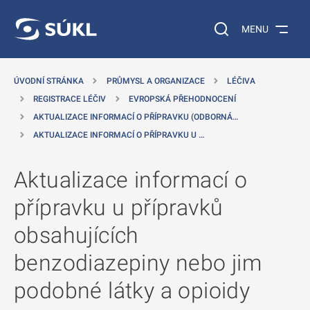
 NA HLAVNÍ OBSAH
Vyhledávání na web
MENU
ÚVODNÍ STRÁNKA
PRŮMYSL A ORGANIZACE
LÉČIVA
REGISTRACE LÉČIV
EVROPSKÁ PŘEHODNOCENÍ
AKTUALIZACE INFORMACÍ O PŘÍPRAVKU (ODBORNÁ…
AKTUALIZACE INFORMACÍ O PŘÍPRAVKU U …
Aktualizace informací o
přípravku u přípravků
obsahujících
benzodiazepiny nebo jim
podobné látky a opioidy