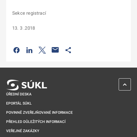
Sekce registrací
13. 3 .2018
Odkaz se otevře na nové kartě
Odkaz se otevře na nové kartě
Odkaz se otevře na nové kartě
Odkaz se otevře na nové kartě
ZPĚT 
ÚŘEDNÍ DESKA
EPORTÁL SÚKL
POVINNĚ ZVEŘEJŇOVANÉ INFORMACE
PŘEHLED DŮLEŽITÝCH INFORMACÍ
VEŘEJNÉ ZAKÁZKY