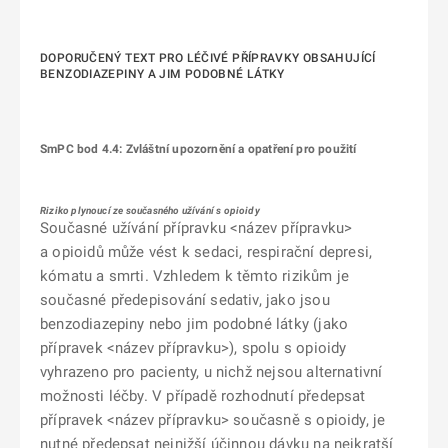
DOPORUČENÝ TEXT PRO LÉČIVÉ PŘÍPRAVKY OBSAHUJÍCÍ
BENZODIAZEPINY A JIM PODOBNÉ LÁTKY
SmPC bod 4.4: Zvláštní upozornění a opatření pro použití
Riziko plynoucí ze současného užívání s opioidy
Současné užívání přípravku <název přípravku>
a opioidů může vést k sedaci, respirační depresi,
kómatu a smrti. Vzhledem k těmto rizikům je
současné předepisování sedativ, jako jsou
benzodiazepiny nebo jim podobné látky (jako
přípravek <název přípravku>), spolu s opioidy
vyhrazeno pro pacienty, u nichž nejsou alternativní
možnosti léčby. V případě rozhodnutí předepsat
přípravek <název přípravku> současně s opioidy, je
nutné předepsat nejnižší účinnou dávku na nejkratší